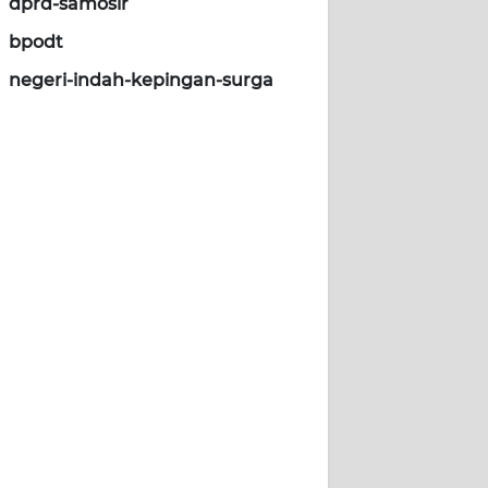
dprd-samosir
bpodt
negeri-indah-kepingan-surga