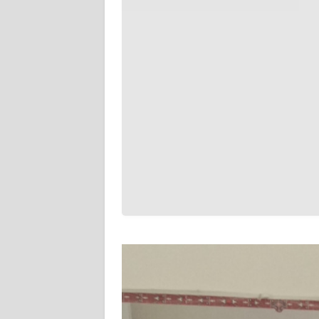
NTB
WN
SULTENG
WN
SULBAR
WN
BABEL
WN
SUMBAR
WN
SUMSEL
WN