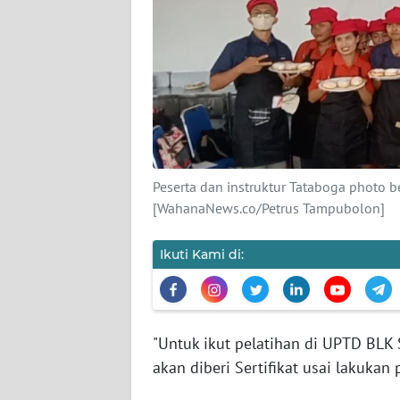
SUMUT
WN
JAKARTA
WN
JABAR
WN
Peserta dan instruktur Tataboga photo b
BANTEN
[WahanaNews.co/Petrus Tampubolon]
WN
Ikuti Kami di:
NTT
WN
KEPRI
"Untuk ikut pelatihan di UPTD BLK 
akan diberi Sertifikat usai lakukan
WN