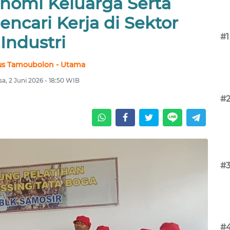
nomi Keluarga Serta
ncari Kerja di Sektor
#1
Industri
us Tamoubolon - Utama
sa, 2 Juni 2026 - 18:50 WIB
#
#
#