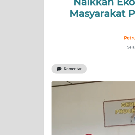
Naikkan Eko
TENTANG
Masyarakat Pe
KAMI
PEDOMAN
MEDIA
Petr
SIBER
Sela
REDAKSI
Komentar
KARIR
DISCLAIMER
Wahana
News
Regional
WN