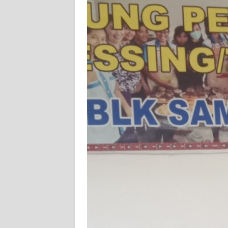
BENGKULU
WN
LAMPUNG
WN
JATENG
WN
NUSANTARA
WN
JOGJA
WN
JATIM
WN