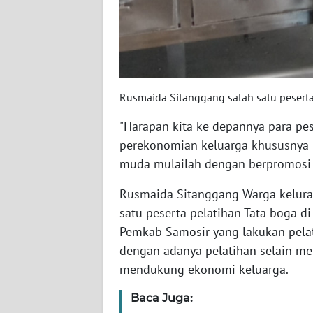
SULSEL
WN
GORONTALO
WN
Rusmaida Sitanggang salah satu pesert
SULUT
"Harapan kita ke depannya para pe
perekonomian keluarga khususnya 
WN
MALUKU
muda mulailah dengan berpromosi d
Rusmaida Sitanggang Warga kelur
WN
satu peserta pelatihan Tata boga 
MALUT
Pemkab Samosir yang lakukan pelat
dengan adanya pelatihan selain 
WN
DAIRI
mendukung ekonomi keluarga.
Baca Juga:
WN