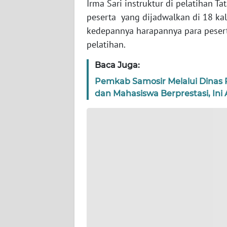
PAPUA
Irma Sari instruktur di pelatihan
peserta yang dijadwalkan di 18 ka
WN
kedepannya harapannya para peser
PAPUA
pelatihan.
BARAT
Baca Juga:
WN
Pemkab Samosir Melalui Dinas 
RIAU
dan Mahasiswa Berprestasi, Ini
WN
SERAMBI
WN
JAMBI
WN
SULTRA
WN