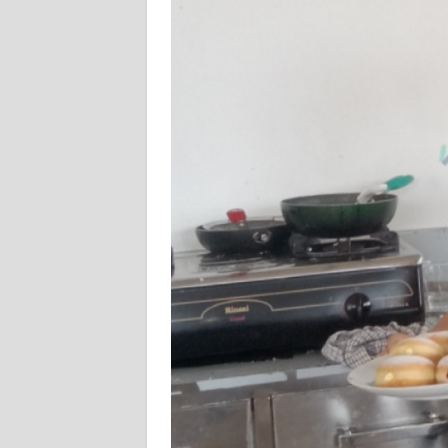
BALI
WN
KALBAR
WN
KALTENG
WN
KALTARA
WN
KALSEL
WN
KALTIM
WN