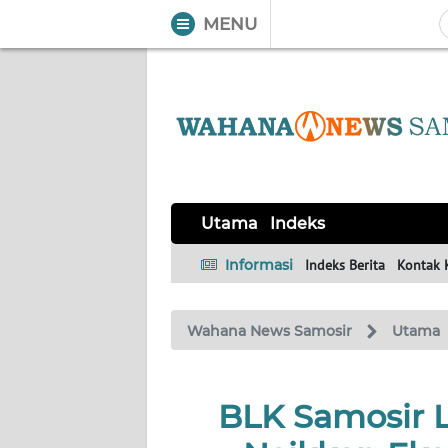
MENU
WAHANA
Tutup
TV
UTAMA
Informasi
Utama
Indeks
INDEKS
BERITA
Informasi
Indeks Berita
Kontak 
KONTAK
Wahana News Samosir
Utama
KAMI
INFO
BLK Samosir 
IKLAN