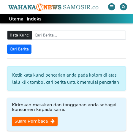
Utama
Indeks
WAHANA
Tutup
TV
Kata Kunci
Cari Berita
UTAMA
Informasi
Ketik kata kunci pencarian anda pada kolom di atas
INDEKS
lalu klik tombol cari berita untuk memulai pencarian
BERITA
KONTAK
Kirimkan masukan dan tanggapan anda sebagai
konsumen kepada kami.
KAMI
Suara Pembaca
INFO
IKLAN