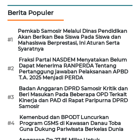
Berita Populer
TENTANG
KAMI
Pemkab Samosir Melalui Dinas Pendidikan
Akan Berikan Bea Siswa Pada Siswa dan
PEDOMAN
#1
Mahasiswa Berprestasi, Ini Aturan Serta
MEDIA
Syaratnya
SIBER
Fraksi Partai NASDEM Menyatakan Belum
Dapat Menerima RANPERDA Tentang
REDAKSI
#2
Pertanggung jawaban Pelaksanaan APBD
T.A. 2025 Menjadi PERDA
KARIR
Badan Anggaran DPRD Samosir Kritik dan
Beri Masukan Pada Beberapa OPD Terkait
#3
Kinerja dan PAD di Rapat Paripurna DPRD
DISCLAIMER
Samosir
Wahana
Kemenbud dan BPODT Luncurkan
News
#4
Program GSMS di Kawasan Danau Toba
Regional
Guna Dukung Pariwisata Berkelas Dunia