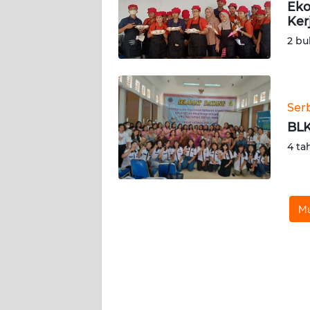
SUMUT
Eko
Ker
2 bu
WN
JAKARTA
WN
Ser
JABAR
BLK
WN
4 ta
BANTEN
WN
Mu
NTT
WN
KEPRI
WN