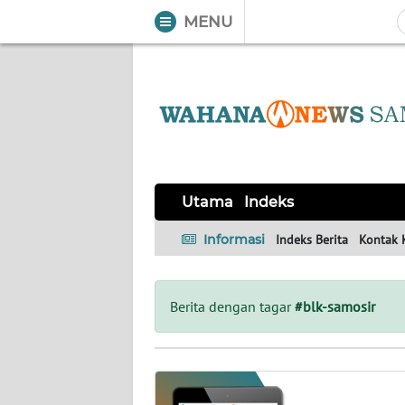
MENU
WAHANA
Tutup
TV
UTAMA
Informasi
Utama
Indeks
INDEKS
BERITA
Informasi
Indeks Berita
Kontak 
KONTAK
KAMI
Berita dengan tagar
#blk-samosir
INFO
IKLAN