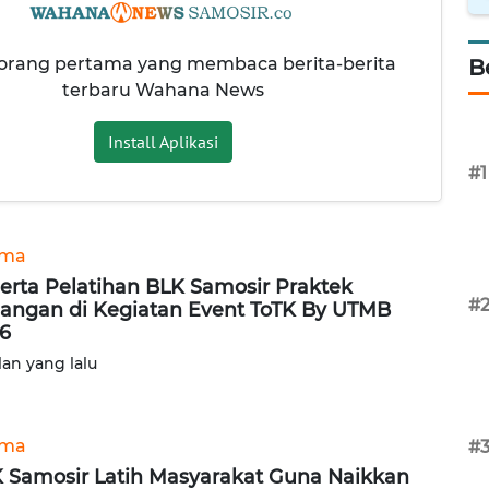
 orang pertama yang membaca berita-berita
B
terbaru Wahana News
Install Aplikasi
#1
ama
erta Pelatihan BLK Samosir Praktek
#
angan di Kegiatan Event ToTK By UTMB
6
lan yang lalu
ama
#
 Samosir Latih Masyarakat Guna Naikkan