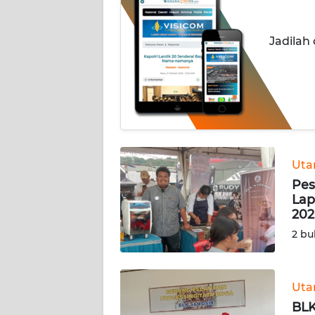
TENTANG
KAMI
Jadilah
PEDOMAN
MEDIA
SIBER
REDAKSI
Ut
KARIR
Pes
Lap
DISCLAIMER
202
2 bu
Wahana
News
Regional
Ut
WN
BLK