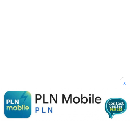
WAHANA
PERSONA
WAHANA
OTOMOTIF
WAHANA
HEALTH
WAHANA
DESA
X
WISATA
LAPAK
WAHANA
Wahana
Network