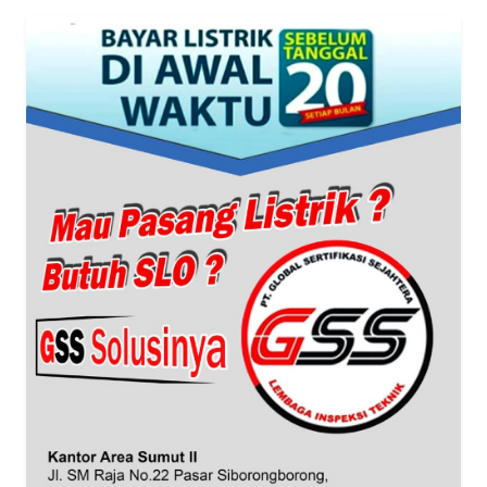
TENTANG
KAMI
PEDOMAN
MEDIA
SIBER
REDAKSI
KARIR
DISCLAIMER
Wahana
News
Regional