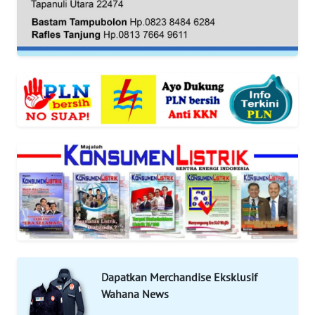
WN
SUMUT
WN
JAKARTA
WN
JABAR
WN
BANTEN
WN
NTT
WN
Dapatkan Merchandise Eksklusif
KEPRI
Wahana News