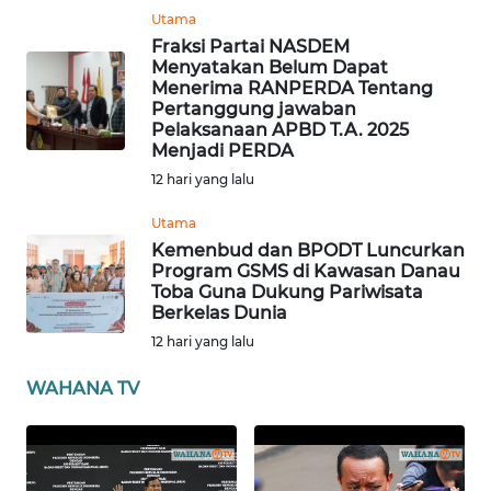
Utama
WN
Fraksi Partai NASDEM
BENGKULU
Menyatakan Belum Dapat
Menerima RANPERDA Tentang
Pertanggung jawaban
WN
Pelaksanaan APBD T.A. 2025
LAMPUNG
Menjadi PERDA
12 hari yang lalu
WN
JATENG
Utama
Kemenbud dan BPODT Luncurkan
Program GSMS di Kawasan Danau
WN
Toba Guna Dukung Pariwisata
NUSANTARA
Berkelas Dunia
12 hari yang lalu
WN
JOGJA
WAHANA TV
WN
JATIM