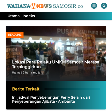
Utama
Indeks
WAHANA
Tutup
TV
HEADLINE
UTAMA
Informasi
Lokasi Para Pelaku UMKM Samosir Merasa
Terpinggirkan
INDEKS
Utama
|
2 hari yang lalu
BERITA
KONTAK
Berita Terkait
KAMI
Ini jadwal Penyeberangan Ferry Selain dari
Penyeberangan Ajibata - Ambarita
INFO
IKLAN