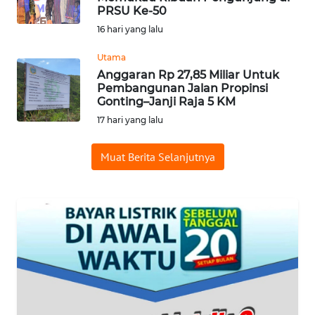
PRSU Ke-50
KARO
16 hari yang lalu
WN
Utama
SIMALUNGUN
Anggaran Rp 27,85 Miliar Untuk
Pembangunan Jalan Propinsi
Gonting–Janji Raja 5 KM
WN
LABUHANBATU
17 hari yang lalu
WN
Muat Berita Selanjutnya
TAPANULI
TENGAH
WN DELI
SERDANG
WN
TEBING
TINGGI