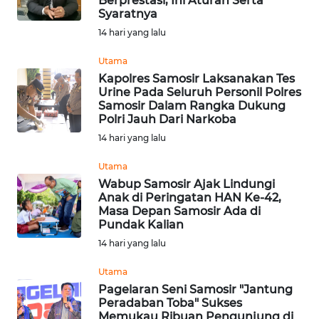
Berprestasi, Ini Aturan Serta
WN
Syaratnya
DANAU
14 hari yang lalu
TOBA
Utama
WN
Kapolres Samosir Laksanakan Tes
Urine Pada Seluruh Personil Polres
NIAS
Samosir Dalam Rangka Dukung
Polri Jauh Dari Narkoba
WN
14 hari yang lalu
LANGKAT
Utama
WN
Wabup Samosir Ajak Lindungi
Anak di Peringatan HAN Ke-42,
TAPANULI
Masa Depan Samosir Ada di
SELATAN
Pundak Kalian
14 hari yang lalu
WN
TANJUNG
Utama
LESUNG
Pagelaran Seni Samosir "Jantung
Peradaban Toba" Sukses
Memukau Ribuan Pengunjung di
WN