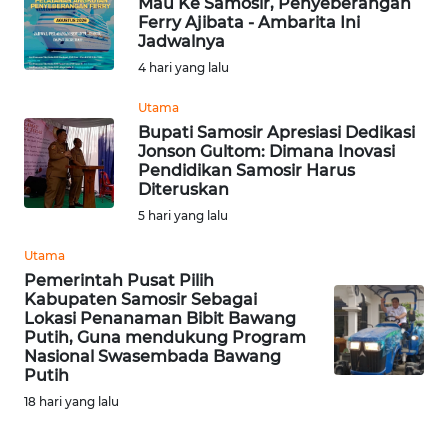
Mau Ke Samosir, Penyeberangan
Ferry Ajibata - Ambarita Ini
WN
Jadwalnya
NTB
4 hari yang lalu
WN
Utama
SULTENG
Bupati Samosir Apresiasi Dedikasi
Jonson Gultom: Dimana Inovasi
Pendidikan Samosir Harus
WN
Diteruskan
SULBAR
5 hari yang lalu
WN
Utama
BABEL
Pemerintah Pusat Pilih
Kabupaten Samosir Sebagai
Lokasi Penanaman Bibit Bawang
WN
Putih, Guna mendukung Program
SUMBAR
Nasional Swasembada Bawang
Putih
WN
18 hari yang lalu
SUMSEL