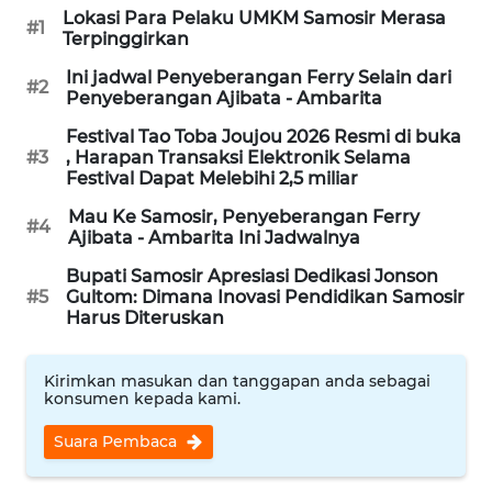
Lokasi Para Pelaku UMKM Samosir Merasa
WN
#1
Terpinggirkan
TANGERANG
Ini jadwal Penyeberangan Ferry Selain dari
#2
Penyeberangan Ajibata - Ambarita
WN
BINJAI
Festival Tao Toba Joujou 2026 Resmi di buka
#3
, Harapan Transaksi Elektronik Selama
Festival Dapat Melebihi 2,5 miliar
WN
CIREBON
Mau Ke Samosir, Penyeberangan Ferry
#4
Ajibata - Ambarita Ini Jadwalnya
WN
Bupati Samosir Apresiasi Dedikasi Jonson
INDRAMAYU
#5
Gultom: Dimana Inovasi Pendidikan Samosir
Harus Diteruskan
WN
KUNINGAN
Kirimkan masukan dan tanggapan anda sebagai
konsumen kepada kami.
WN
Suara Pembaca
MAJALENGKA