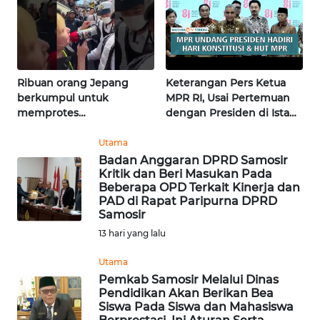
WN
SULSEL
WN
GORONTALO
Ribuan orang Jepang
Keterangan Pers Ketua
berkumpul untuk
MPR RI, Usai Pertemuan
memprotes
dengan Presiden di Istana
WN
pembangunan masjid
| Wahana Terkini
SULUT
pertama di Fujisawa
Utama
Badan Anggaran DPRD Samosir
WN
Kritik dan Beri Masukan Pada
MALUKU
Beberapa OPD Terkait Kinerja dan
PAD di Rapat Paripurna DPRD
Samosir
WN
13 hari yang lalu
MALUT
Utama
WN
Pemkab Samosir Melalui Dinas
DAIRI
Pendidikan Akan Berikan Bea
Siswa Pada Siswa dan Mahasiswa