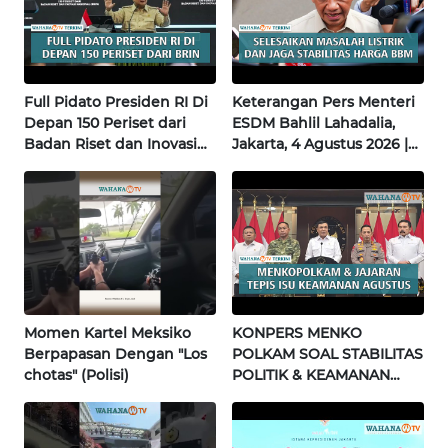
WN
BALI
WN
Full Pidato Presiden RI Di
Keterangan Pers Menteri
KALBAR
Depan 150 Periset dari
ESDM Bahlil Lahadalia,
Badan Riset dan Inovasi
Jakarta, 4 Agustus 2026 |
Nasional | Wahana Terkini
Wahana Terkini
WN
KALTENG
WN
KALTARA
WN
Momen Kartel Meksiko
KONPERS MENKO
KALSEL
Berpapasan Dengan "Los
POLKAM SOAL STABILITAS
chotas" (Polisi)
POLITIK & KEAMANAN
WN
NASIONAL | Wahana
KALTIM
Terkini