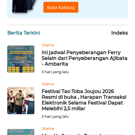
WN
Buka Katalog
PAPUA
WN
PAPUA
Berita Terkini
Indeks
BARAT
Utama
Ini jadwal Penyeberangan Ferry
WN
Selain dari Penyeberangan Ajibata
RIAU
- Ambarita
3 hari yang lalu
WN
SERAMBI
Utama
Festival Tao Toba Joujou 2026
Resmi di buka , Harapan Transaksi
WN
Elektronik Selama Festival Dapat
JAMBI
Melebihi 2,5 miliar
3 hari yang lalu
WN
SULTRA
Utama