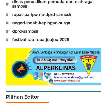
UTARA
dinas-pendidikan-pemuda-dan-olahraga-
#
samosir
WN
#
rapat-paripurna-dprd-samosir
SAMOSIR
#
negeri-indah-kepingan-surga
WN
#
dprd-samosir
PADANG
#
festival-tao-toba-joujou-2026
LAWAS
WN
SUMEDANG
WN
CIANJUR
WN
KEPULAUAN
Pilihan Editor
SERIBU