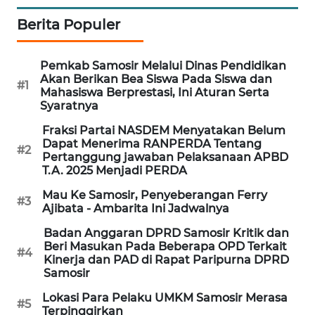
WN
Berita Populer
SUBANG
WN
Pemkab Samosir Melalui Dinas Pendidikan
SUKABUMI
Akan Berikan Bea Siswa Pada Siswa dan
#1
Mahasiswa Berprestasi, Ini Aturan Serta
Syaratnya
WN
PURWAKARTA
Fraksi Partai NASDEM Menyatakan Belum
Dapat Menerima RANPERDA Tentang
#2
Pertanggung jawaban Pelaksanaan APBD
WN
T.A. 2025 Menjadi PERDA
PRIANGAN
Mau Ke Samosir, Penyeberangan Ferry
TIMUR
#3
Ajibata - Ambarita Ini Jadwalnya
Badan Anggaran DPRD Samosir Kritik dan
WN
Beri Masukan Pada Beberapa OPD Terkait
SEMARANG
#4
Kinerja dan PAD di Rapat Paripurna DPRD
Samosir
WN
Lokasi Para Pelaku UMKM Samosir Merasa
SOLO
#5
Terpinggirkan