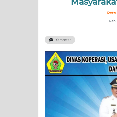
Masyarakat
TENTANG
KAMI
Petr
Rabu
PEDOMAN
MEDIA
SIBER
Komentar
REDAKSI
KARIR
DISCLAIMER
Wahana
News
Regional
WN