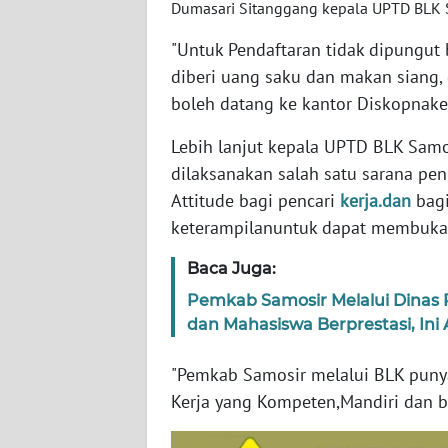
Dumasari Sitanggang kepala UPTD BLK
SULSEL
"Untuk Pendaftaran tidak dipungut b
WN
diberi uang saku dan makan siang, 
GORONTALO
boleh datang ke kantor Diskopnake
WN
Lebih lanjut kepala UPTD BLK Sam
SULUT
dilaksanakan salah satu sarana pen
Attitude bagi pencari
kerja.dan
bagi
WN
keterampilanuntuk dapat membuka
MALUKU
Baca Juga:
WN
Pemkab Samosir Melalui Dinas 
MALUT
dan Mahasiswa Berprestasi, Ini
WN
"Pemkab Samosir melalui BLK punya
DAIRI
Kerja yang Kompeten,Mandiri dan be
WN