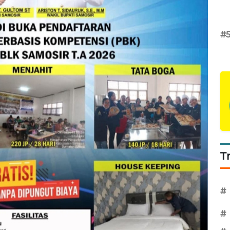
#
T
#
#