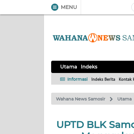
MENU
WAHANA
Tutup
TV
UTAMA
Informasi
Utama
Indeks
INDEKS
BERITA
Informasi
Indeks Berita
Kontak 
KONTAK
Wahana News Samosir
Utama
KAMI
INFO
UPTD BLK Samos
IKLAN