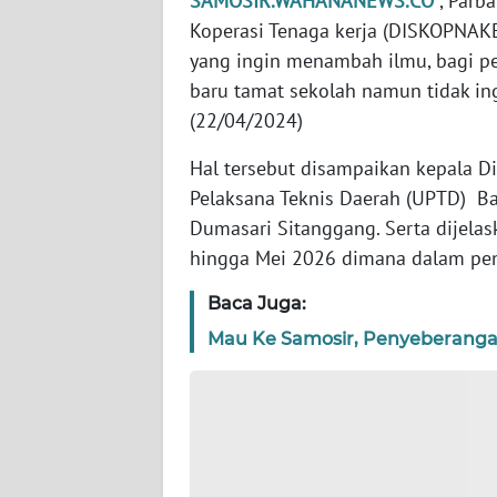
SAMOSIR.WAHANANEWS.CO
, Parb
NTB
Koperasi Tenaga kerja (DISKOPNAK
yang ingin menambah ilmu, bagi pe
WN
baru tamat sekolah namun tidak ing
SULTENG
(22/04/2024)
WN
Hal tersebut disampaikan kepala D
SULBAR
Pelaksana Teknis Daerah (UPTD) Ba
Dumasari Sitanggang. Serta dijelas
WN
hingga Mei 2026 dimana dalam pend
BABEL
Baca Juga:
WN
Mau Ke Samosir, Penyeberangan 
SUMBAR
WN
SUMSEL
WN