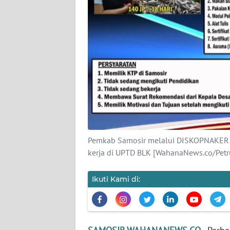
PAPUA
WN
PAPUA
BARAT
WN
RIAU
WN
SERAMBI
Pemkab Samosir melalui DISKOPNAKER a
kerja di UPTD BLK [WahanaNews.co/Pet
WN
JAMBI
Ikuti Kami di:
WN
SULTRA
WN