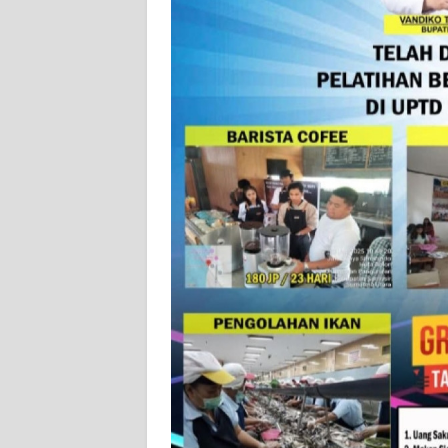
SUMUT
WN
JAKARTA
WN
JABAR
WN
BANTEN
WN
NTT
WN
KEPRI
WN