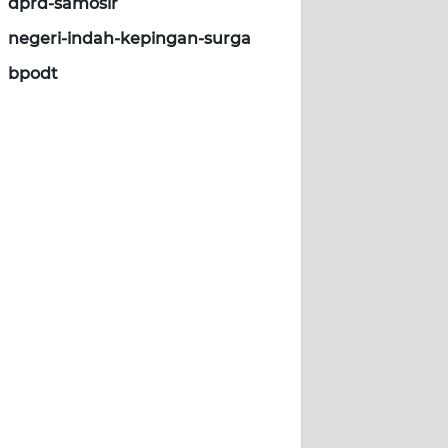
dprd-samosir
negeri-indah-kepingan-surga
bpodt