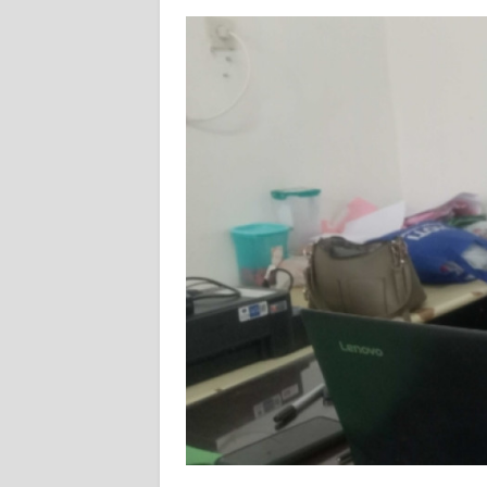
BALI
WN
KALBAR
WN
KALTENG
WN
KALTARA
WN
KALSEL
WN
KALTIM
WN