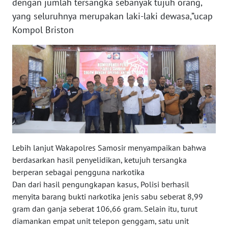
dengan jumlah tersangka sebanyak tujuh orang,
WN
yang seluruhnya merupakan laki-laki dewasa,”ucap
BENGKULU
Kompol Briston
WN
LAMPUNG
WN
JATENG
WN
NUSANTARA
Lebih lanjut Wakapolres Samosir menyampaikan bahwa
berdasarkan hasil penyelidikan, ketujuh tersangka
WN
berperan sebagai pengguna narkotika
JOGJA
Dan dari hasil pengungkapan kasus, Polisi berhasil
menyita barang bukti narkotika jenis sabu seberat 8,99
WN
gram dan ganja seberat 106,66 gram. Selain itu, turut
JATIM
diamankan empat unit telepon genggam, satu unit