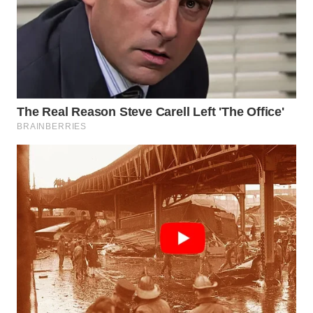
WN
TANGERANG
WN
BINJAI
WN
CIREBON
WN
INDRAMAYU
WN
KUNINGAN
WN
MAJALENGKA