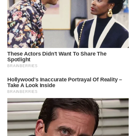
UTARA
WN
SAMOSIR
WN
PADANG
LAWAS
WN
SUMEDANG
WN
CIANJUR
WN
KEPULAUAN
SERIBU