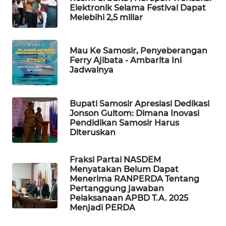
NEWS
Elektronik Selama Festival Dapat
Melebihi 2,5 miliar
METRO
JAKARTA
Mau Ke Samosir, Penyeberangan
NEWS
Ferry Ajibata - Ambarita Ini
Jadwalnya
KRT
NEWS
Bupati Samosir Apresiasi Dedikasi
Jonson Gultom: Dimana Inovasi
KARING
Pendidikan Samosir Harus
NEWS
Diteruskan
JURNAL
Fraksi Partai NASDEM
MARITIM
Menyatakan Belum Dapat
Menerima RANPERDA Tentang
Pertanggung jawaban
HUMBANG
Pelaksanaan APBD T.A. 2025
NEWS
Menjadi PERDA