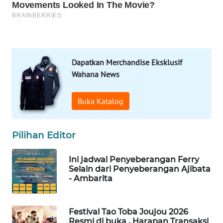
TAMBANG
NEWS
SITUNGIR
NEWS
Dapatkan Merchandise Eksklusif
Wahana News
SIDIKALANG
NEWS
Buka Katalog
SIBARAGAS
Pilihan Editor
NEWS
Ini jadwal Penyeberangan Ferry
METRO
Selain dari Penyeberangan Ajibata
SIANTAR
- Ambarita
NEWS
METRO
Festival Tao Toba Joujou 2026
MEDAN
Resmi di buka , Harapan Transaksi