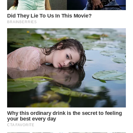
WAHANANEWS
ID
WAHANANEWS
CO ID
WAHANANEWS
NET
WAHANA
SPORT
WAHANA
UMKM
WAHANA
SELEB