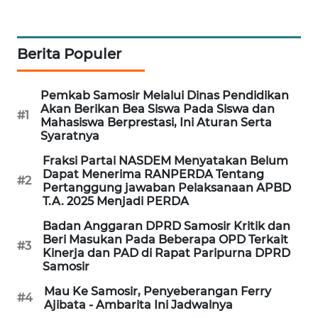
ANUGERAH
NEWS
Berita Populer
AKHLAK
ID
Pemkab Samosir Melalui Dinas Pendidikan
Akan Berikan Bea Siswa Pada Siswa dan
PERAPKI
#1
Mahasiswa Berprestasi, Ini Aturan Serta
NEWS
Syaratnya
Fraksi Partai NASDEM Menyatakan Belum
SONYA
Dapat Menerima RANPERDA Tentang
ASA
#2
Pertanggung jawaban Pelaksanaan APBD
NEWS
T.A. 2025 Menjadi PERDA
Badan Anggaran DPRD Samosir Kritik dan
Beri Masukan Pada Beberapa OPD Terkait
#3
Kinerja dan PAD di Rapat Paripurna DPRD
Samosir
Mau Ke Samosir, Penyeberangan Ferry
#4
Ajibata - Ambarita Ini Jadwalnya