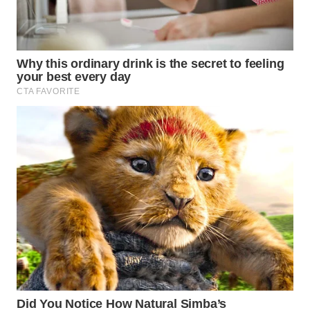
MKLI
LPKKI
LKKI
KOPEKLIN
PORTAL
KONSUMEN
FORWAMKI
ALPERKLINAS
FORJASIDA