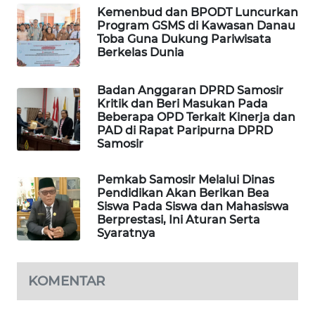
GARONGGANG
Kemenbud dan BPODT Luncurkan
NEWS
Program GSMS di Kawasan Danau
Toba Guna Dukung Pariwisata
Berkelas Dunia
FISUELRI
ID
Badan Anggaran DPRD Samosir
Kritik dan Beri Masukan Pada
ENERGI
Beberapa OPD Terkait Kinerja dan
NEWS
PAD di Rapat Paripurna DPRD
Samosir
CILEUNGSI
NEWS
Pemkab Samosir Melalui Dinas
Pendidikan Akan Berikan Bea
Siswa Pada Siswa dan Mahasiswa
BERKAT
Berprestasi, Ini Aturan Serta
NEWS
Syaratnya
BERAMPU
KOMENTAR
NEWS