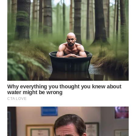
WAHANA
PERSONA
WAHANA
OTOMOTIF
WAHANA
HEALTH
WAHANA
DESA
WISATA
LAPAK
WAHANA
Wahana
Network