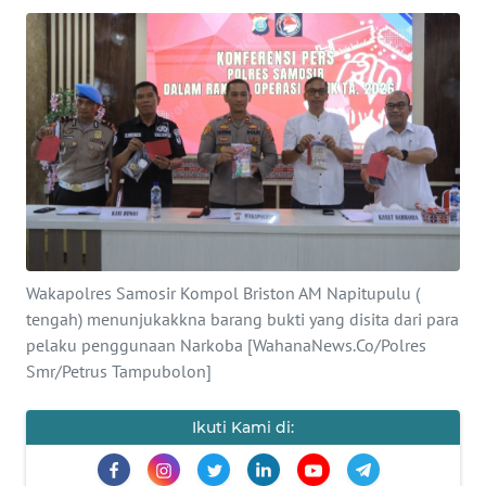
TENTANG
KAMI
PEDOMAN
MEDIA
SIBER
REDAKSI
Wakapolres Samosir Kompol Briston AM Napitupulu (
KARIR
tengah) menunjukakkna barang bukti yang disita dari para
pelaku penggunaan Narkoba [WahanaNews.Co/Polres
DISCLAIMER
Smr/Petrus Tampubolon]
Wahana
News
Ikuti Kami di:
Regional