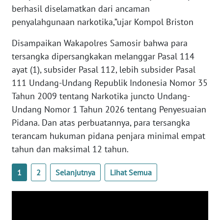
berhasil diselamatkan dari ancaman
WN
SULSEL
penyalahgunaan narkotika,”ujar Kompol Briston
Disampaikan Wakapolres Samosir bahwa para
WN
tersangka dipersangkakan melanggar Pasal 114
GORONTALO
ayat (1), subsider Pasal 112, lebih subsider Pasal
111 Undang-Undang Republik Indonesia Nomor 35
WN
SULUT
Tahun 2009 tentang Narkotika juncto Undang-
Undang Nomor 1 Tahun 2026 tentang Penyesuaian
WN
Pidana. Dan atas perbuatannya, para tersangka
MALUKU
terancam hukuman pidana penjara minimal empat
tahun dan maksimal 12 tahun.
WN
MALUT
1
2
Selanjutnya
Lihat Semua
WN
DAIRI