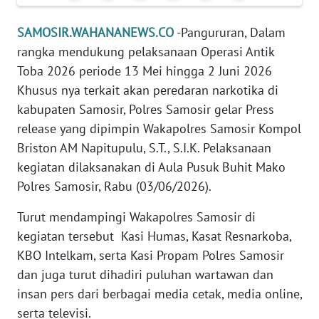
WN
SUMUT
SAMOSIR.WAHANANEWS.CO
-Pangururan, Dalam
rangka mendukung pelaksanaan Operasi Antik
WN
Toba 2026 periode 13 Mei hingga 2 Juni 2026
JAKARTA
Khusus nya terkait akan peredaran narkotika di
kabupaten Samosir, Polres Samosir gelar Press
WN
release yang dipimpin Wakapolres Samosir Kompol
JABAR
Briston AM Napitupulu, S.T., S.I.K. Pelaksanaan
kegiatan dilaksanakan di Aula Pusuk Buhit Mako
WN
Polres Samosir, Rabu (03/06/2026).
BANTEN
Turut mendampingi Wakapolres Samosir di
WN
kegiatan tersebut Kasi Humas, Kasat Resnarkoba,
NTT
KBO Intelkam, serta Kasi Propam Polres Samosir
dan juga turut dihadiri puluhan wartawan dan
WN
KEPRI
insan pers dari berbagai media cetak, media online,
serta televisi.