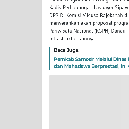
BENGKULU
Kadis Perhubungan Laspayer Sipay
DPR RI Komisi V Musa Rajekshah d
WN
menyerahkan akan proposal progra
LAMPUNG
Pariwisata Nasional (KSPN) Danau
infrastruktur lainnya.
WN
JATENG
Baca Juga:
Pemkab Samosir Melalui Dinas 
WN
dan Mahasiswa Berprestasi, Ini
NUSANTARA
WN
JOGJA
WN
JATIM
WN