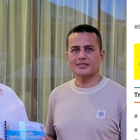
#
T
#
#