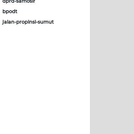
dprd-samosir
bpodt
jalan-propinsi-sumut