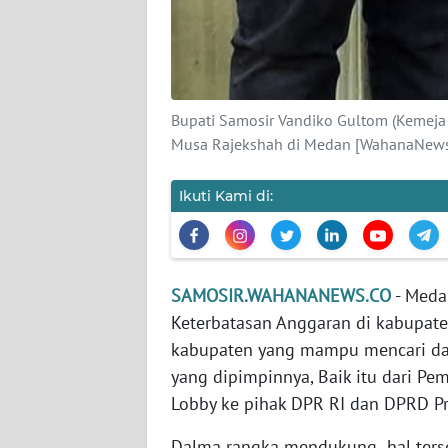
NTB
WN
SULTENG
Bupati Samosir Vandiko Gultom (Kemeja
Musa Rajekshah di Medan [WahanaNews
WN
SULBAR
Ikuti Kami di:
WN
BABEL
SAMOSIR.WAHANANEWS.CO
- Meda
WN
SUMBAR
Keterbatasan Anggaran di kabupat
kabupaten yang mampu mencari d
WN
yang dipimpinnya, Baik itu dari Pem
SUMSEL
Lobby ke pihak DPR RI dan DPRD Pr
WN
Dalma rangka mendukung hal terse