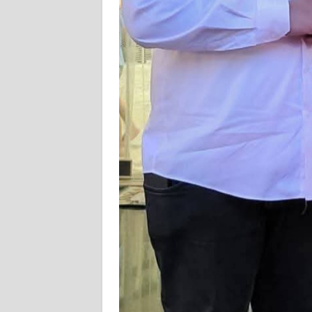
PAPUA
WN
PAPUA
BARAT
WN
RIAU
WN
SERAMBI
WN
JAMBI
WN
SULTRA
WN