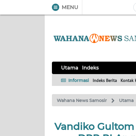
MENU
WAHANA
Tutup
TV
UTAMA
Informasi
Utama
Indeks
INDEKS
BERITA
Informasi
Indeks Berita
Kontak 
KONTAK
Wahana News Samosir
Utama
KAMI
INFO
Vandiko Gultom
IKLAN