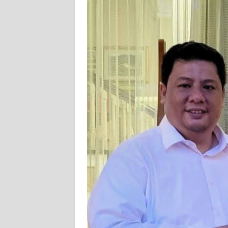
SUMUT
WN
JAKARTA
WN
JABAR
WN
BANTEN
WN
NTT
WN
KEPRI
WN