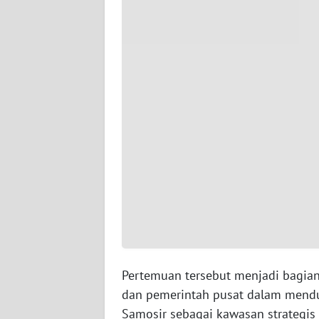
BALI
WN
KALBAR
WN
KALTENG
WN
KALTARA
WN
KALSEL
WN
KALTIM
Pertemuan tersebut menjadi bagian
dan pemerintah pusat dalam men
WN
Samosir sebagai kawasan strategis