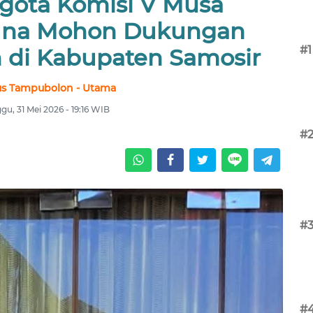
gota Komisi V Musa
una Mohon Dukungan
#1
di Kabupaten Samosir
us Tampubolon - Utama
gu, 31 Mei 2026 - 19:16 WIB
#
#
#