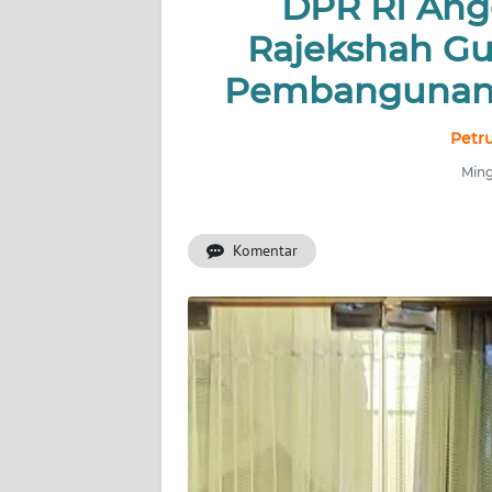
DPR RI Ang
TENTANG
Rajekshah G
KAMI
Pembangunan 
PEDOMAN
MEDIA
Petr
SIBER
Ming
REDAKSI
Komentar
KARIR
DISCLAIMER
Wahana
News
Regional
WN