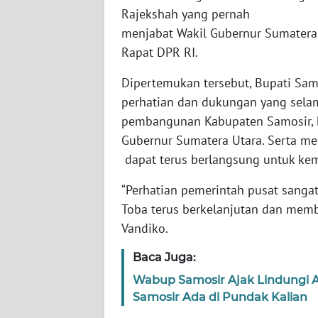
SULSEL
Rajekshah yang pernah
menjabat Wakil Gubernur Sumatera
WN
Rapat DPR RI.
GORONTALO
Dipertemukan tersebut, Bupati Sam
WN
perhatian dan dukungan yang selam
SULUT
pembangunan Kabupaten Samosir, k
Gubernur Sumatera Utara. Serta m
WN
dapat terus berlangsung untuk ke
MALUKU
“Perhatian pemerintah pusat sang
WN
Toba terus berkelanjutan dan memb
MALUT
Vandiko.
WN
Baca Juga:
DAIRI
Wabup Samosir Ajak Lindungi 
Samosir Ada di Pundak Kalian
WN