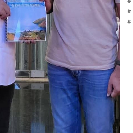
#
#
#