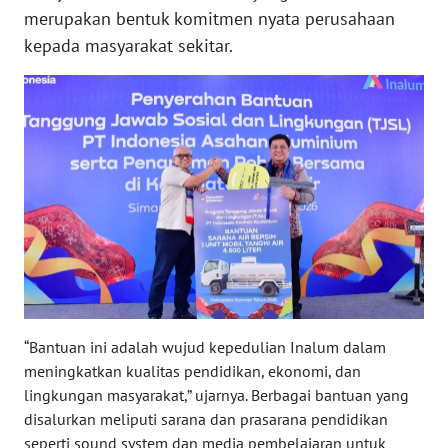
merupakan bentuk komitmen nyata perusahaan
WN
kepada masyarakat sekitar.
BENGKULU
WN
LAMPUNG
WN
JATENG
WN
NUSANTARA
WN
JOGJA
“Bantuan ini adalah wujud kepedulian Inalum dalam
meningkatkan kualitas pendidikan, ekonomi, dan
lingkungan masyarakat,” ujarnya. Berbagai bantuan yang
WN
JATIM
disalurkan meliputi sarana dan prasarana pendidikan
seperti sound system dan media pembelajaran untuk