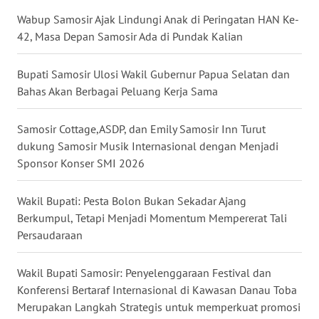
Wabup Samosir Ajak Lindungi Anak di Peringatan HAN Ke-
WN
42, Masa Depan Samosir Ada di Pundak Kalian
PAKPAK
Bupati Samosir Ulosi Wakil Gubernur Papua Selatan dan
WN
Bahas Akan Berbagai Peluang Kerja Sama
KARAWANG
Samosir Cottage,ASDP, dan Emily Samosir Inn Turut
WN
dukung Samosir Musik Internasional dengan Menjadi
BEKASI
Sponsor Konser SMI 2026
WN
BOGOR
Wakil Bupati: Pesta Bolon Bukan Sekadar Ajang
Berkumpul, Tetapi Menjadi Momentum Mempererat Tali
Persaudaraan
WN
DEPOK
Wakil Bupati Samosir: Penyelenggaraan Festival dan
Konferensi Bertaraf Internasional di Kawasan Danau Toba
WN
TAPANULI
Merupakan Langkah Strategis untuk memperkuat promosi