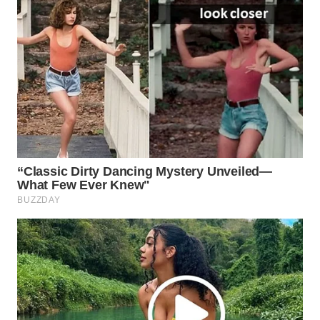
MKLI
LPKKI
LKKI
KOPEKLIN
PORTAL
KONSUMEN
FORWAMKI
ALPERKLINAS
FORJASIDA