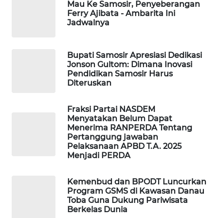
Mau Ke Samosir, Penyeberangan
GARONGGANG
Ferry Ajibata - Ambarita Ini
NEWS
Jadwalnya
FISUELRI
ID
Bupati Samosir Apresiasi Dedikasi
Jonson Gultom: Dimana Inovasi
Pendidikan Samosir Harus
ENERGI
Diteruskan
NEWS
Fraksi Partai NASDEM
CILEUNGSI
Menyatakan Belum Dapat
NEWS
Menerima RANPERDA Tentang
Pertanggung jawaban
Pelaksanaan APBD T.A. 2025
BERKAT
Menjadi PERDA
NEWS
Kemenbud dan BPODT Luncurkan
BERAMPU
Program GSMS di Kawasan Danau
NEWS
Toba Guna Dukung Pariwisata
Berkelas Dunia