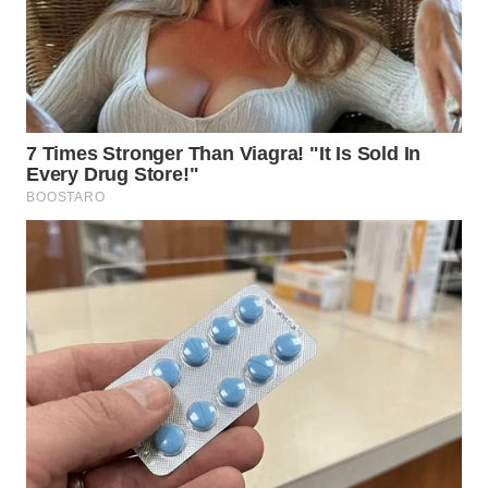
WN
SUBANG
WN
SUKABUMI
WN
PURWAKARTA
WN
PRIANGAN
TIMUR
WN
SEMARANG
WN
SOLO