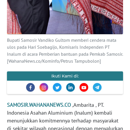
WN
SUMUT
WN
JAKARTA
Bupati Samosir Vandiko Gultom memberi cendera mata
ulos pada Hari Soebagijo, Komisaris Independen PT
WN
Inalum di acara Pemberian bantuan pada Pemkab Samosir.
JABAR
[WahanaNews.co/Kominfo/Petrus Tampubolon]
WN
BANTEN
Ikuti Kami di:
WN
NTT
SAMOSIR.WAHANANEWS.CO
,Ambarita , PT.
Indonesia Asahan Aluminium (Inalum) kembali
WN
KEPRI
menunjukkan komitmennya terhadap masyarakat
di sekitar wilayah operasional dengan menyalurkan