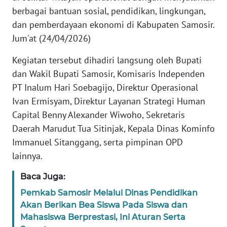
WN
berbagai bantuan sosial, pendidikan, lingkungan,
PAPUA
dan pemberdayaan ekonomi di Kabupaten Samosir.
Jum'at (24/04/2026)
WN
PAPUA
Kegiatan tersebut dihadiri langsung oleh Bupati
BARAT
dan Wakil Bupati Samosir, Komisaris Independen
PT Inalum Hari Soebagijo, Direktur Operasional
WN
Ivan Ermisyam, Direktur Layanan Strategi Human
RIAU
Capital Benny Alexander Wiwoho, Sekretaris
Daerah Marudut Tua Sitinjak, Kepala Dinas Kominfo
WN
SERAMBI
Immanuel Sitanggang, serta pimpinan OPD
lainnya.
WN
Baca Juga:
JAMBI
Pemkab Samosir Melalui Dinas Pendidikan
Akan Berikan Bea Siswa Pada Siswa dan
WN
SULTRA
Mahasiswa Berprestasi, Ini Aturan Serta