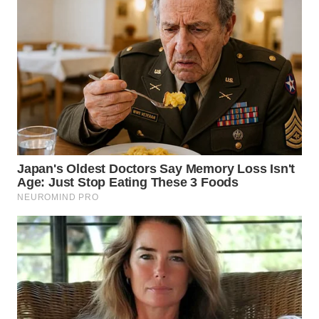
WN
TANGERANG
WN
BINJAI
WN
CIREBON
WN
INDRAMAYU
WN
KUNINGAN
WN
MAJALENGKA