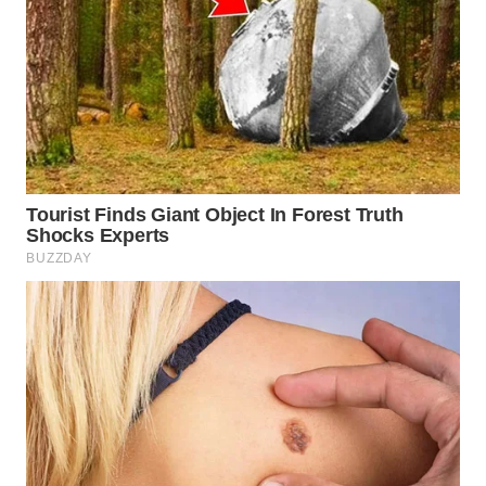
WAHANA
ADVOKAT
WAHANA
INFRASTRUKTUR
WAHANA
KONSUMEN
WAHANA
LISTRIK
WAHANA
TRAVEL
WAHANA
TV