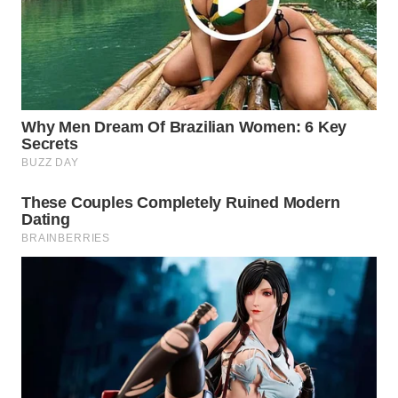
TAMBANG
NEWS
SITUNGIR
NEWS
SIDIKALANG
NEWS
SIBARAGAS
NEWS
METRO
SIANTAR
NEWS
METRO
MEDAN