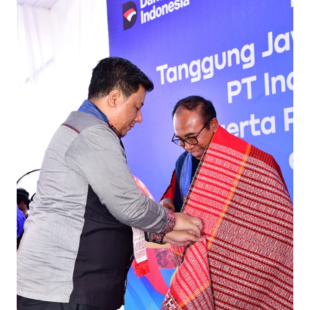
TENTANG
KAMI
PEDOMAN
MEDIA
SIBER
REDAKSI
KARIR
DISCLAIMER
Wahana
News
Regional