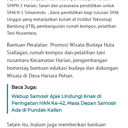
SMPN 2 Harian, Saran dan prasarana pendidikan untuk
WN
SMA N 1 Simanindo , dana pendidikan bagi lulusan SMA
BALI
Unggul yang melanjutkan kuliah di Institut Teknologi
Bandung (ITB), pembangunan rumah kompos, pelatihan
WN
Tani Nusantara,
KALBAR
Bantuan Peralatan Promosi Wisata Budaya Huta
WN
Siallagan, rumah kompos dan pelatihan tani
KALTENG
nusantara Kecamatan Harian, pengembangan
homestay, bantuan edukasi budaya dan dukungan
WN
Wisata di Desa Hariara Pohan.
KALTARA
Baca Juga:
WN
Wabup Samosir Ajak Lindungi Anak di
KALSEL
Peringatan HAN Ke-42, Masa Depan Samosir
Ada di Pundak Kalian
WN
KALTIM
Selain itu, Inalum juga memberikan bantuan