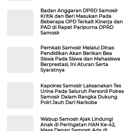
ANUGERAH
NEWS
Badan Anggaran DPRD Samosir
Kritik dan Beri Masukan Pada
Beberapa OPD Terkait Kinerja dan
AKHLAK
PAD di Rapat Paripurna DPRD
ID
Samosir
PERAPKI
Pemkab Samosir Melalui Dinas
NEWS
Pendidikan Akan Berikan Bea
Siswa Pada Siswa dan Mahasiswa
Berprestasi, Ini Aturan Serta
SONYA
Syaratnya
ASA
NEWS
Kapolres Samosir Laksanakan Tes
Urine Pada Seluruh Personil Polres
Samosir Dalam Rangka Dukung
Polri Jauh Dari Narkoba
Wabup Samosir Ajak Lindungi
Anak di Peringatan HAN Ke-42,
Masa Depan Samosir Ada di