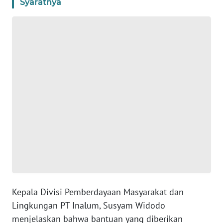
Syaratnya
WN
NTB
WN
SULTENG
WN
SULBAR
WN
BABEL
WN
SUMBAR
Kepala Divisi Pemberdayaan Masyarakat dan
WN
Lingkungan PT Inalum, Susyam Widodo
SUMSEL
menjelaskan bahwa bantuan yang diberikan