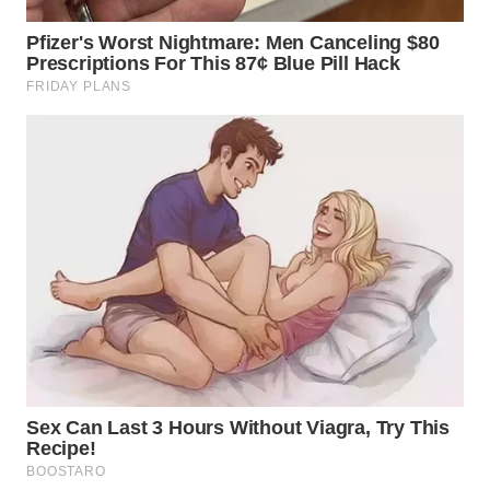
WN
BOROBUDUR
WN
MADURA
WN
SURABAYA
WN
NATUNA
WN
BINTAN
WN
MANDALIKA