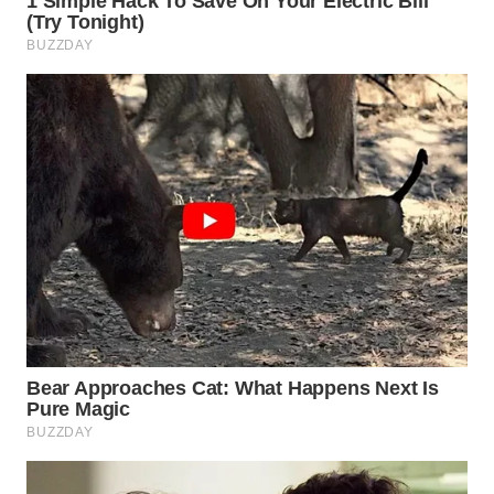
WAHANA
PERSONA
WAHANA
OTOMOTIF
WAHANA
HEALTH
WAHANA
DESA
WISATA
LAPAK
WAHANA
Wahana
Network