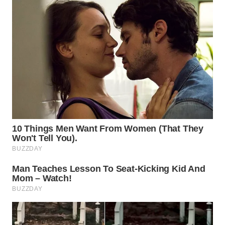
KONSUMEN
LISTRIK
MASYARAKAT
KELISTRIKAN
WALINKI
ID
MAWAKA
ID
MARTABAT
NET
PLN
WATCH