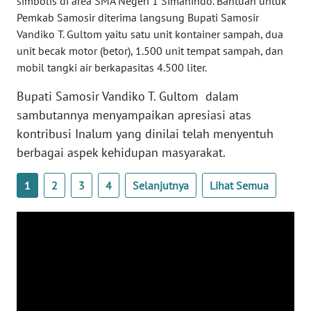
simbolis di area SMA Negeri 1 Simanindo. Bantuan untuk
WN
Pemkab Samosir diterima langsung Bupati Samosir
DANAU
Vandiko T. Gultom yaitu satu unit kontainer sampah, dua
TOBA
unit becak motor (betor), 1.500 unit tempat sampah, dan
mobil tangki air berkapasitas 4.500 liter.
WN
NIAS
Bupati Samosir Vandiko T. Gultom dalam
sambutannya menyampaikan apresiasi atas
WN
kontribusi Inalum yang dinilai telah menyentuh
LANGKAT
berbagai aspek kehidupan masyarakat.
WN
1
2
3
4
Selanjutnya
Lihat Semua
TAPANULI
SELATAN
WN
TANJUNG
LESUNG
WN