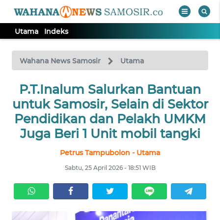
Utama
Indeks
WAHANA
Tutup
TV
Wahana News Samosir
Utama
P.T.Inalum Salurkan Bantuan
UTAMA
untuk Samosir, Selain di Sektor
Informasi
Pendidikan dan Pelakh UMKM
Juga Beri 1 Unit mobil tangki
INDEKS
BERITA
Petrus Tampubolon - Utama
Sabtu, 25 April 2026 - 18:51 WIB
KONTAK
KAMI
INFO
IKLAN