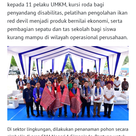
kepada 11 pelaku UMKM, kursi roda bagi
WN
SULSEL
penyandang disabilitas, pelatihan pengolahan ikan
red devil menjadi produk bernilai ekonomi, serta
WN
pembagian sepatu dan tas sekolah bagi siswa
GORONTALO
kurang mampu di wilayah operasional perusahaan.
WN
SULUT
WN
MALUKU
WN
MALUT
WN
DAIRI
Di sektor lingkungan, dilakukan penanaman pohon secara