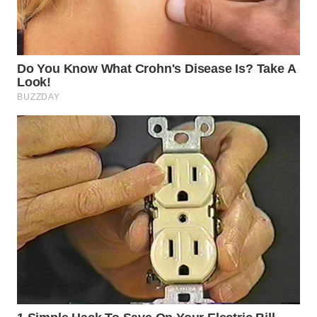
WAHANANEWS
ID
WAHANANEWS
CO ID
WAHANANEWS
NET
WAHANA
SPORT
WAHANA
UMKM
WAHANA
SELEB