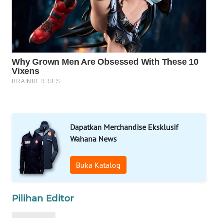
NEWS
METRO
JAKARTA
NEWS
KRT
NEWS
KARING
NEWS
Dapatkan Merchandise Eksklusif
Wahana News
JURNAL
MARITIM
Buka Katalog
HUMBANG
NEWS
Pilihan Editor