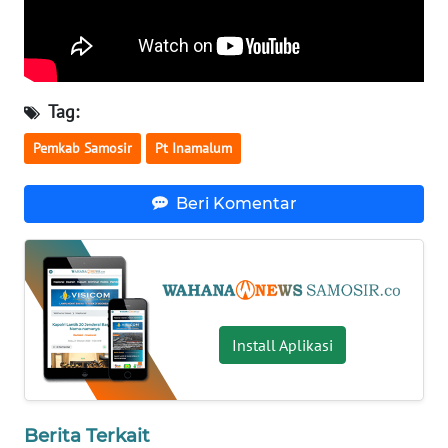
KARO
WN
SIMALUNGUN
Tag:
WN
Pemkab Samosir
Pt Inamalum
LABUHANBATU
Beri Komentar
WN
TAPANULI
TENGAH
WN DELI
SERDANG
Install Aplikasi
WN
TEBING
TINGGI
Berita Terkait