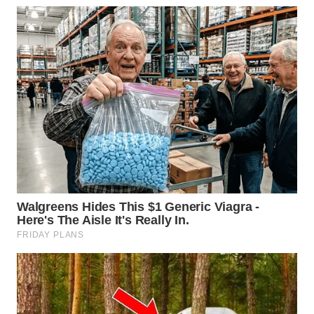
WN
LIKUPANG
WN
LABUANBAJO
WN
BORNEO
Wahana
Media
Group
WAHANA
NEWS
WAHANA
TANI