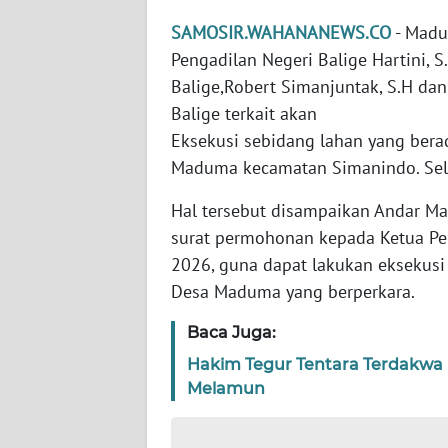
PAPUA
SAMOSIR.WAHANANEWS.CO
- Madu
WN
Pengadilan Negeri Balige Hartini, S
PAPUA
Balige,Robert Simanjuntak, S.H da
BARAT
Balige terkait akan
Eksekusi sebidang lahan yang berad
WN
Maduma kecamatan Simanindo. Sel
RIAU
Hal tersebut disampaikan Andar Ma
WN
surat permohonan kepada Ketua Pen
SERAMBI
2026, guna dapat lakukan eksekusi 
Desa Maduma yang berperkara.
WN
JAMBI
Baca Juga:
Hakim Tegur Tentara Terdakwa P
WN
Melamun
SULTRA
WN