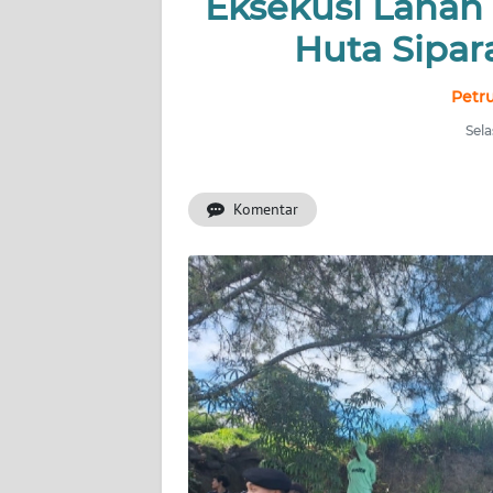
Eksekusi Lahan 
TENTANG
Huta Sipa
KAMI
Petr
PEDOMAN
MEDIA
Sela
SIBER
REDAKSI
Komentar
KARIR
DISCLAIMER
Wahana
News
Regional
WN