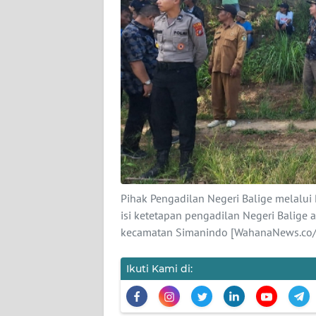
SUMUT
WN
JAKARTA
WN
JABAR
WN
BANTEN
Pihak Pengadilan Negeri Balige melalui
WN
NTT
isi ketetapan pengadilan Negeri Balig
kecamatan Simanindo [WahanaNews.co/
WN
KEPRI
Ikuti Kami di:
WN