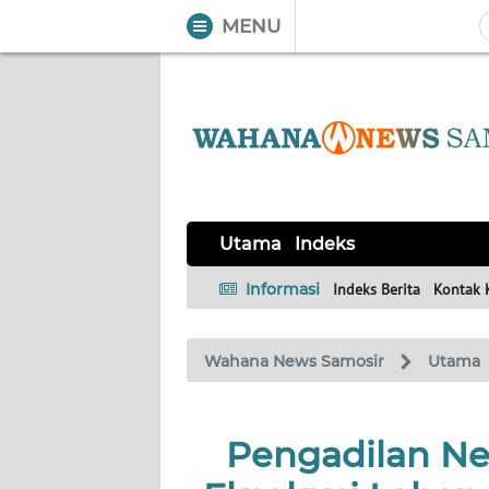
MENU
WAHANA
Tutup
TV
UTAMA
Informasi
Utama
Indeks
INDEKS
BERITA
Informasi
Indeks Berita
Kontak 
KONTAK
Wahana News Samosir
Utama
KAMI
INFO
Pengadilan Ne
IKLAN