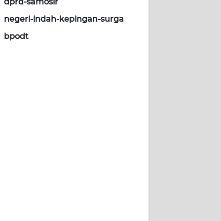
dprd-samosir
negeri-indah-kepingan-surga
bpodt