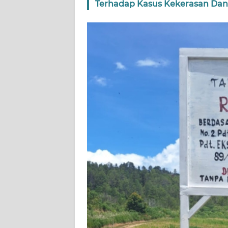
Terhadap Kasus Kekerasan Dan
SULSEL
WN
GORONTALO
WN
SULUT
WN
MALUKU
WN
MALUT
WN
DAIRI
WN