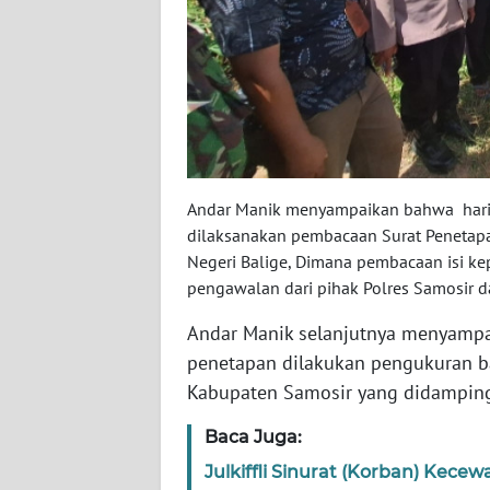
BALI
WN
KALBAR
WN
KALTENG
Andar Manik menyampaikan bahwa hari i
WN
dilaksanakan pembacaan Surat Penetapa
KALTARA
Negeri Balige, Dimana pembacaan isi ke
pengawalan dari pihak Polres Samosir d
WN
Andar Manik selanjutnya menyampa
KALSEL
penetapan dilakukan pengukuran ba
Kabupaten Samosir yang didamping
WN
KALTIM
Baca Juga:
Julkiffli Sinurat (Korban) Kec
WN