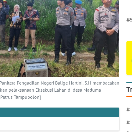
#
 Panitera Pengadilan Negeri Balige Hartini, S.H membacakan
T
e akan pelaksanaan Eksekusi Lahan di desa Maduma
Petrus Tampubolon]
#
#