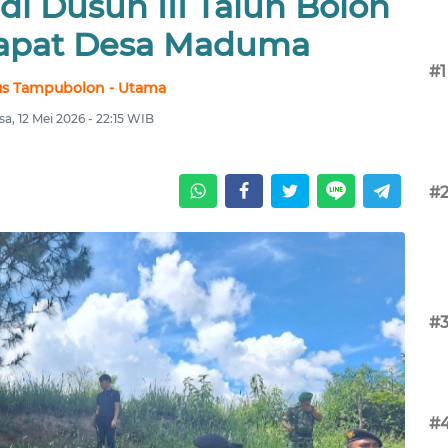
di Dusun III Talun Bolon
rapat Desa Maduma
#1
us Tampubolon - Utama
sa, 12 Mei 2026 - 22:15 WIB
#
#
#