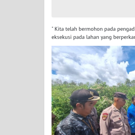
BENGKULU
WN
LAMPUNG
" Kita telah bermohon pada pengadi
eksekusi pada lahan yang berperkar
WN
JATENG
WN
NUSANTARA
WN
JOGJA
WN
JATIM
WN