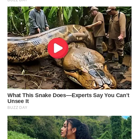
WN
BOROBUDUR
WN
MADURA
WN
SURABAYA
WN
NATUNA
WN
BINTAN
WN
MANDALIKA