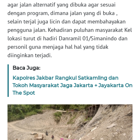
agar jalan alternatif yang dibuka agar sesuai
WN
dengan program, dimana jalan yang di buka ,
BALI
selain terjal juga licin dan dapat membahayakan
pengguna jalan. Kehadiran puluhan masyarakat Kel
WN
KALBAR
lokasi turut di hadiri Danramil 01/Simanindo dan
personil guna menjaga hal hal yang tidak
WN
diinginkan terjadi.
KALTENG
Baca Juga:
WN
Kapolres Jakbar Rangkul Satkamling dan
KALTARA
Tokoh Masyarakat Jaga Jakarta + Jayakarta On
The Spot
WN
KALSEL
WN
KALTIM