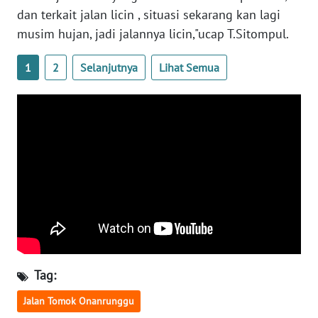
WN
dan terkait jalan licin , situasi sekarang kan lagi
DANAU
musim hujan, jadi jalannya licin,"ucap T.Sitompul.
TOBA
1
2
Selanjutnya
Lihat Semua
WN
NIAS
WN
LANGKAT
WN
TAPANULI
SELATAN
WN
TANJUNG
Tag:
LESUNG
Jalan Tomok Onanrunggu
WN