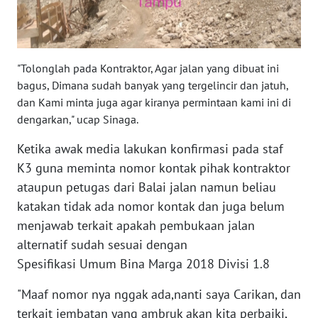
WN
SULSEL
WN
"Tolonglah pada Kontraktor, Agar jalan yang dibuat ini
GORONTALO
bagus, Dimana sudah banyak yang tergelincir dan jatuh,
dan Kami minta juga agar kiranya permintaan kami ini di
WN
dengarkan," ucap Sinaga.
SULUT
Ketika awak media lakukan konfirmasi pada staf
K3 guna meminta nomor kontak pihak kontraktor
WN
MALUKU
ataupun petugas dari Balai jalan namun beliau
katakan tidak ada nomor kontak dan juga belum
WN
menjawab terkait apakah pembukaan jalan
MALUT
alternatif sudah sesuai dengan
Spesifikasi Umum Bina Marga 2018 Divisi 1.8
WN
DAIRI
"Maaf nomor nya nggak ada,nanti saya Carikan, dan
terkait jembatan yang ambruk akan kita perbaiki,