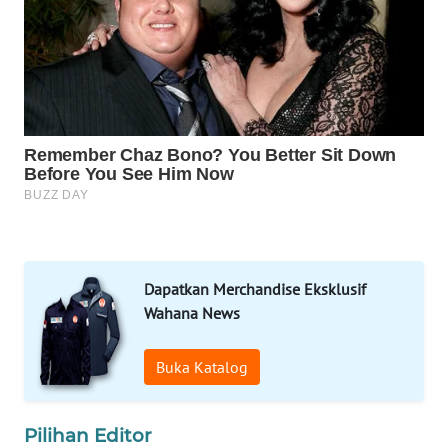
MKLI
LPKKI
LKKI
KOPEKLIN
PORTAL
KONSUMEN
Dapatkan Merchandise Eksklusif
Wahana News
FORWAMKI
Buka Katalog
ALPERKLINAS
FORJASIDA
Pilihan Editor