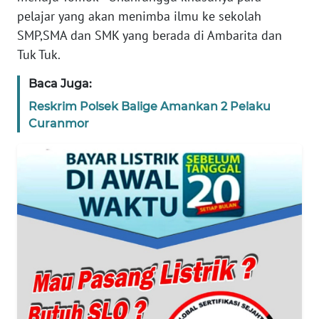
WN
pelajar yang akan menimba ilmu ke sekolah
PAPUA
SMP,SMA dan SMK yang berada di Ambarita dan
Tuk Tuk.
WN
PAPUA
Baca Juga:
BARAT
Reskrim Polsek Balige Amankan 2 Pelaku
Curanmor
WN
RIAU
WN
SERAMBI
WN
JAMBI
WN
SULTRA