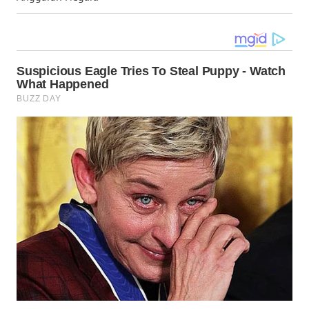
UTARA
WN
SAMOSIR
WN
PADANG
LAWAS
WN
SUMEDANG
WN
CIANJUR
WN
KEPULAUAN
SERIBU