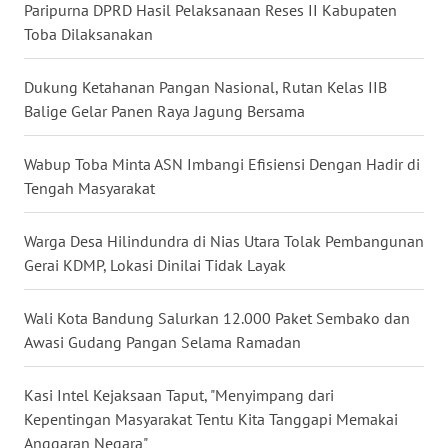
Paripurna DPRD Hasil Pelaksanaan Reses II Kabupaten
Toba Dilaksanakan
WN
PAKPAK
Dukung Ketahanan Pangan Nasional, Rutan Kelas IIB
Balige Gelar Panen Raya Jagung Bersama
WN
KARAWANG
Wabup Toba Minta ASN Imbangi Efisiensi Dengan Hadir di
WN
Tengah Masyarakat
BEKASI
Warga Desa Hilindundra di Nias Utara Tolak Pembangunan
WN
Gerai KDMP, Lokasi Dinilai Tidak Layak
BOGOR
Wali Kota Bandung Salurkan 12.000 Paket Sembako dan
WN
Awasi Gudang Pangan Selama Ramadan
DEPOK
Kasi Intel Kejaksaan Taput, "Menyimpang dari
WN
Kepentingan Masyarakat Tentu Kita Tanggapi Memakai
TAPANULI
Anggaran Negara"