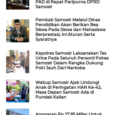
PAD di Rapat Paripurna DPRD
NEWS
Samosir
METRO
Pemkab Samosir Melalui Dinas
JAKARTA
Pendidikan Akan Berikan Bea
NEWS
Siswa Pada Siswa dan Mahasiswa
Berprestasi, Ini Aturan Serta
Syaratnya
KRT
NEWS
Kapolres Samosir Laksanakan Tes
Urine Pada Seluruh Personil Polres
KARING
Samosir Dalam Rangka Dukung
NEWS
Polri Jauh Dari Narkoba
JURNAL
Wabup Samosir Ajak Lindungi
MARITIM
Anak di Peringatan HAN Ke-42,
Masa Depan Samosir Ada di
Pundak Kalian
HUMBANG
NEWS
Anggaran Rp 27,85 Miliar Untuk