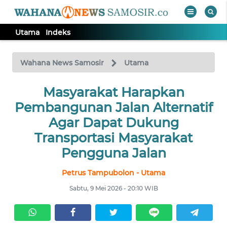
Utama
Indeks
WAHANA
Tutup
TV
Wahana News Samosir
Utama
Masyarakat Harapkan
UTAMA
Pembangunan Jalan Alternatif
Informasi
Agar Dapat Dukung
Transportasi Masyarakat
INDEKS
BERITA
Pengguna Jalan
Petrus Tampubolon - Utama
KONTAK
KAMI
Sabtu, 9 Mei 2026 - 20:10 WIB
INFO
IKLAN