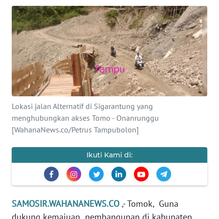
TENTANG
KAMI
PEDOMAN
MEDIA
SIBER
Lokasi jalan Alternatif di Sigarantung yang
REDAKSI
menghubungkan akses Tomo - Onanrunggu
[WahanaNews.co/Petrus Tampubolon]
KARIR
Ikuti Kami di:
DISCLAIMER
Wahana
News
Regional
SAMOSIR.WAHANANEWS.CO
,- Tomok, Guna
dukung kemajuan pembangunan di kabupaten