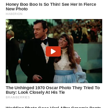
WAHANANEWS
ID
WAHANANEWS
CO ID
WAHANANEWS
NET
WAHANA
SPORT
WAHANA
UMKM
WAHANA
SELEB