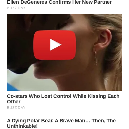
WN
TANGERANG
WN
BINJAI
WN
CIREBON
WN
INDRAMAYU
WN
KUNINGAN
WN
MAJALENGKA