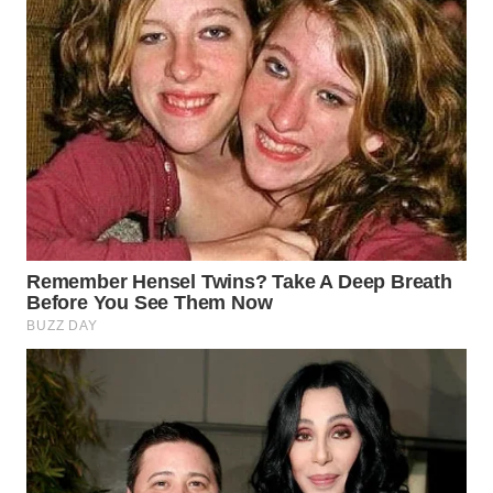
KONSUMEN
LISTRIK
MASYARAKAT
KELISTRIKAN
WALINKI
ID
MAWAKA
ID
MARTABAT
NET
PLN
WATCH