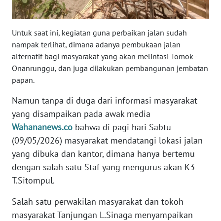
WN
BENGKULU
Untuk saat ini, kegiatan guna perbaikan jalan sudah
nampak terlihat, dimana adanya pembukaan jalan
WN
alternatif bagi masyarakat yang akan melintasi Tomok -
LAMPUNG
Onanrunggu, dan juga dilakukan pembangunan jembatan
papan.
WN
JATENG
Namun tanpa di duga dari informasi masyarakat
yang disampaikan pada awak media
WN
Wahananews.co
bahwa di pagi hari Sabtu
NUSANTARA
(09/05/2026) masyarakat mendatangi lokasi jalan
yang dibuka dan kantor, dimana hanya bertemu
WN
dengan salah satu Staf yang mengurus akan K3
JOGJA
T.Sitompul.
WN
Salah satu perwakilan masyarakat dan tokoh
JATIM
masyarakat Tanjungan L.Sinaga menyampaikan