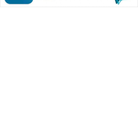
WAHANA MEDIA GROUP
|
|
|
WAHANA NEWS co
WAHANA TANI
WAHANA ADVOKAT
|
|
WAHANA INFRASTRUKTUR
WAHANA KONSUMEN
|
|
|
WAHANA LISTRIK
WAHANA TRAVEL
WAHANA TV
|
|
|
WAHANANEWS id
WAHANANEWS CO ID
WAHANANEWS NET
|
|
|
WAHANA SPORT ID
Wahana UMKM
Wahana Seleb
|
|
|
Wahana Persona
Wahana Otomotif
Wahana Health
|
Wahana Desa Wisata
Lapak Wahana