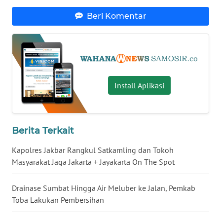
KARO
Beri Komentar
WN
SIMALUNGUN
WN
LABUHANBATU
Install Aplikasi
WN
TAPANULI
Berita Terkait
TENGAH
Kapolres Jakbar Rangkul Satkamling dan Tokoh
WN DELI
Masyarakat Jaga Jakarta + Jayakarta On The Spot
SERDANG
Drainase Sumbat Hingga Air Meluber ke Jalan, Pemkab
WN
Toba Lakukan Pembersihan
TEBING
TINGGI