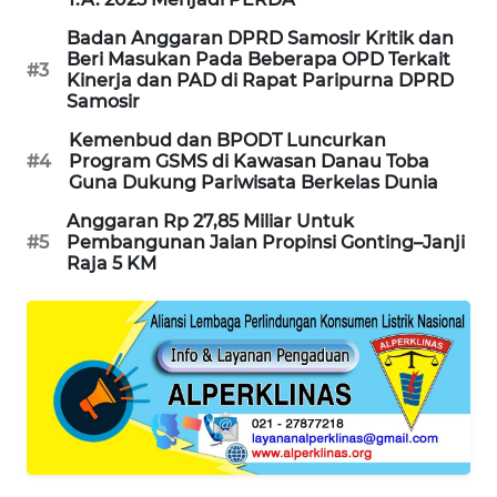
ANUGERAH
NEWS
Badan Anggaran DPRD Samosir Kritik dan
Beri Masukan Pada Beberapa OPD Terkait
#3
Kinerja dan PAD di Rapat Paripurna DPRD
AKHLAK
Samosir
ID
Kemenbud dan BPODT Luncurkan
#4
Program GSMS di Kawasan Danau Toba
PERAPKI
Guna Dukung Pariwisata Berkelas Dunia
NEWS
Anggaran Rp 27,85 Miliar Untuk
#5
Pembangunan Jalan Propinsi Gonting–Janji
SONYA
Raja 5 KM
ASA
NEWS