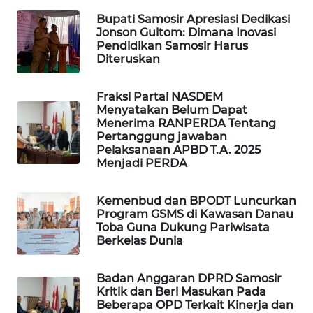
Bupati Samosir Apresiasi Dedikasi
TAMBANG
Jonson Gultom: Dimana Inovasi
NEWS
Pendidikan Samosir Harus
Diteruskan
SITUNGIR
NEWS
Fraksi Partai NASDEM
Menyatakan Belum Dapat
SIDIKALANG
Menerima RANPERDA Tentang
Pertanggung jawaban
NEWS
Pelaksanaan APBD T.A. 2025
Menjadi PERDA
SIBARAGAS
NEWS
Kemenbud dan BPODT Luncurkan
Program GSMS di Kawasan Danau
METRO
Toba Guna Dukung Pariwisata
Berkelas Dunia
SIANTAR
NEWS
Badan Anggaran DPRD Samosir
Kritik dan Beri Masukan Pada
METRO
Beberapa OPD Terkait Kinerja dan
MEDAN