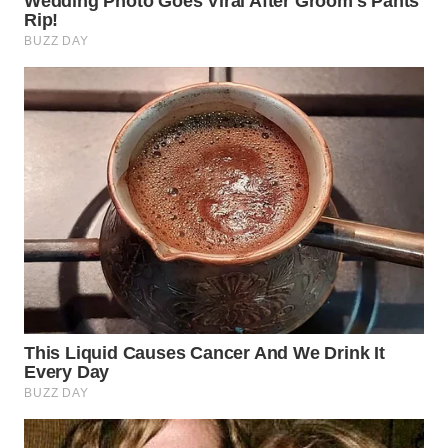
WAHANA
PERSONA
WAHANA
OTOMOTIF
WAHANA
HEALTH
WAHANA
DESA
WISATA
LAPAK
WAHANA
Wahana
Network