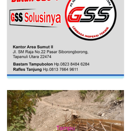
WN
NTB
WN
SULTENG
WN
SULBAR
WN
BABEL
WN
SUMBAR
WN
SUMSEL