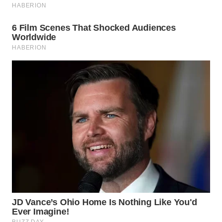
WN
SUBANG
WN
SUKABUMI
WN
PURWAKARTA
WN
PRIANGAN
TIMUR
WN
SEMARANG
WN
SOLO