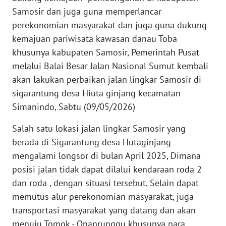
WN
Samosir dan juga guna memperlancar
SUMUT
perekonomian masyarakat dan juga guna dukung
kemajuan pariwisata kawasan danau Toba
WN
khusunya kabupaten Samosir, Pemerintah Pusat
JAKARTA
melalui Balai Besar Jalan Nasional Sumut kembali
akan lakukan perbaikan jalan lingkar Samosir di
WN
sigarantung desa Hiuta ginjang kecamatan
JABAR
Simanindo, Sabtu (09/05/2026)
WN
Salah satu lokasi jalan lingkar Samosir yang
BANTEN
berada di Sigarantung desa Hutaginjang
mengalami longsor di bulan April 2025, Dimana
WN
posisi jalan tidak dapat dilalui kendaraan roda 2
NTT
dan roda , dengan situasi tersebut, Selain dapat
memutus alur perekonomian masyarakat, juga
WN
KEPRI
transportasi masyarakat yang datang dan akan
menuju Tomok - Onanrunggu khusunya para