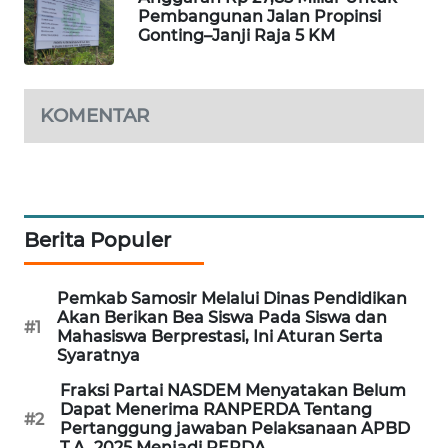
GARONGGANG
Pembangunan Jalan Propinsi
NEWS
Gonting–Janji Raja 5 KM
FISUELRI
ID
KOMENTAR
ENERGI
NEWS
CILEUNGSI
Berita Populer
NEWS
Pemkab Samosir Melalui Dinas Pendidikan
BERKAT
Akan Berikan Bea Siswa Pada Siswa dan
NEWS
#1
Mahasiswa Berprestasi, Ini Aturan Serta
Syaratnya
BERAMPU
Fraksi Partai NASDEM Menyatakan Belum
NEWS
Dapat Menerima RANPERDA Tentang
#2
Pertanggung jawaban Pelaksanaan APBD
T.A. 2025 Menjadi PERDA