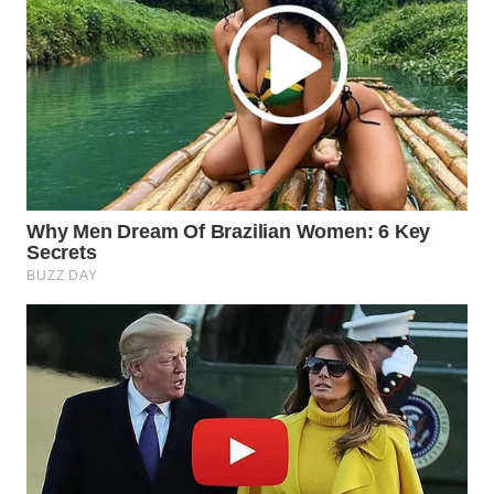
WN
LIKUPANG
WN
LABUANBAJO
WN
BORNEO
Wahana
Media
Group
WAHANA
NEWS
WAHANA
TANI