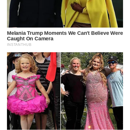
WAHANA
ADVOKAT
WAHANA
INFRASTRUKTUR
WAHANA
KONSUMEN
WAHANA
LISTRIK
WAHANA
TRAVEL
WAHANA
TV