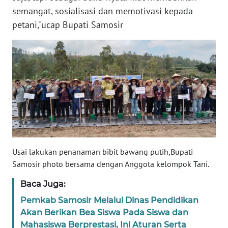
semangat, sosialisasi dan memotivasi kepada
WN
BALI
petani,"ucap Bupati Samosir
WN
KALBAR
WN
KALTENG
WN
KALTARA
Usai lakukan penanaman bibit bawang putih,Bupati
WN
Samosir photo bersama dengan Anggota kelompok Tani.
KALSEL
Baca Juga:
WN
Pemkab Samosir Melalui Dinas Pendidikan
KALTIM
Akan Berikan Bea Siswa Pada Siswa dan
Mahasiswa Berprestasi, Ini Aturan Serta