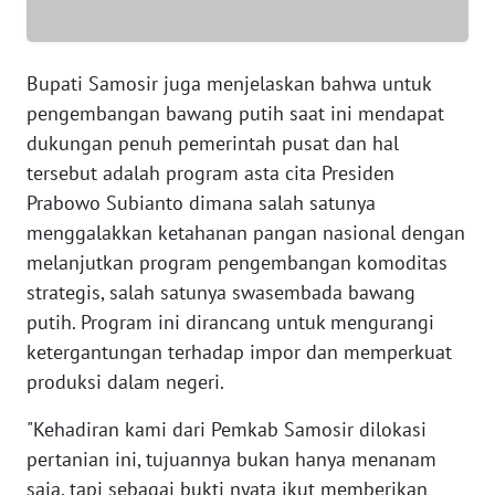
WN
BENGKULU
Bupati Samosir juga menjelaskan bahwa untuk
WN
pengembangan bawang putih saat ini mendapat
LAMPUNG
dukungan penuh pemerintah pusat dan hal
tersebut adalah program asta cita Presiden
WN
Prabowo Subianto dimana salah satunya
JATENG
menggalakkan ketahanan pangan nasional dengan
melanjutkan program pengembangan komoditas
WN
strategis, salah satunya swasembada bawang
NUSANTARA
putih. Program ini dirancang untuk mengurangi
ketergantungan terhadap impor dan memperkuat
WN
JOGJA
produksi dalam negeri.
"Kehadiran kami dari Pemkab Samosir dilokasi
WN
pertanian ini, tujuannya bukan hanya menanam
JATIM
saja, tapi sebagai bukti nyata ikut memberikan