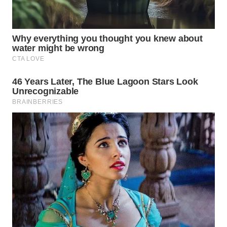
KONSUMEN
LISTRIK
MASYARAKAT
KELISTRIKAN
WALINKI
ID
MAWAKA
ID
MARTABAT
NET
PLN
WATCH