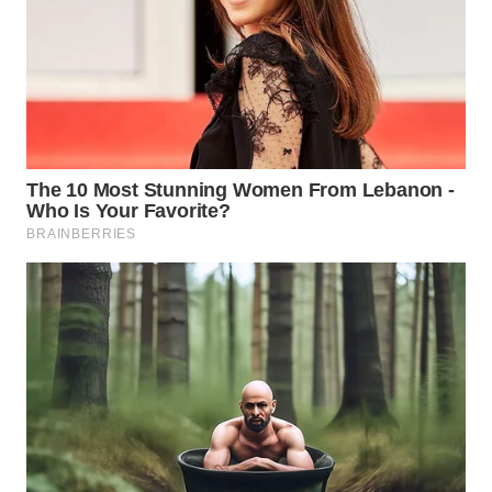
WAHANA
PERSONA
WAHANA
OTOMOTIF
WAHANA
HEALTH
WAHANA
DESA
WISATA
LAPAK
WAHANA
Wahana
Network