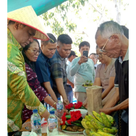
TENTANG
KAMI
PEDOMAN
MEDIA
SIBER
REDAKSI
KARIR
DISCLAIMER
Wahana
News
Regional