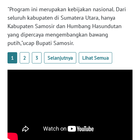
WN
"Program ini merupakan kebijakan nasional. Dari
DANAU
seluruh kabupaten di Sumatera Utara, hanya
TOBA
Kabupaten Samosir dan Humbang Hasundutan
yang dipercaya mengembangkan bawang
WN
NIAS
putih,"ucap Bupati Samosir.
WN
1
2
3
Selanjutnya
Lihat Semua
LANGKAT
WN
TAPANULI
SELATAN
WN
TANJUNG
LESUNG
WN