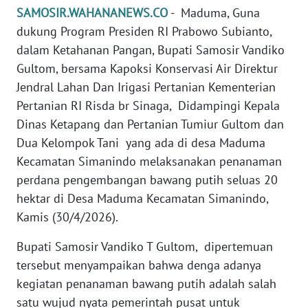
WN
SAMOSIR.WAHANANEWS.CO
- Maduma, Guna
PAPUA
dukung Program Presiden RI Prabowo Subianto,
dalam Ketahanan Pangan, Bupati Samosir Vandiko
WN
Gultom, bersama Kapoksi Konservasi Air Direktur
PAPUA
Jendral Lahan Dan Irigasi Pertanian Kementerian
BARAT
Pertanian RI Risda br Sinaga, Didampingi Kepala
Dinas Ketapang dan Pertanian Tumiur Gultom dan
WN
RIAU
Dua Kelompok Tani yang ada di desa Maduma
Kecamatan Simanindo melaksanakan penanaman
WN
perdana pengembangan bawang putih seluas 20
SERAMBI
hektar di Desa Maduma Kecamatan Simanindo,
Kamis (30/4/2026).
WN
JAMBI
Bupati Samosir Vandiko T Gultom, dipertemuan
tersebut menyampaikan bahwa denga adanya
WN
kegiatan penanaman bawang putih adalah salah
SULTRA
satu wujud nyata pemerintah pusat untuk