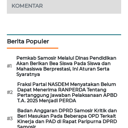
GARONGGANG
KOMENTAR
NEWS
FISUELRI
ID
Berita Populer
ENERGI
NEWS
Pemkab Samosir Melalui Dinas Pendidikan
Akan Berikan Bea Siswa Pada Siswa dan
CILEUNGSI
#1
Mahasiswa Berprestasi, Ini Aturan Serta
NEWS
Syaratnya
Fraksi Partai NASDEM Menyatakan Belum
BERKAT
Dapat Menerima RANPERDA Tentang
#2
NEWS
Pertanggung jawaban Pelaksanaan APBD
T.A. 2025 Menjadi PERDA
BERAMPU
Badan Anggaran DPRD Samosir Kritik dan
NEWS
Beri Masukan Pada Beberapa OPD Terkait
#3
Kinerja dan PAD di Rapat Paripurna DPRD
Samosir