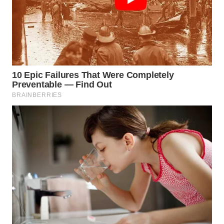
WN
BOROBUDUR
WN
MADURA
WN
SURABAYA
WN
NATUNA
WN
BINTAN
WN
MANDALIKA