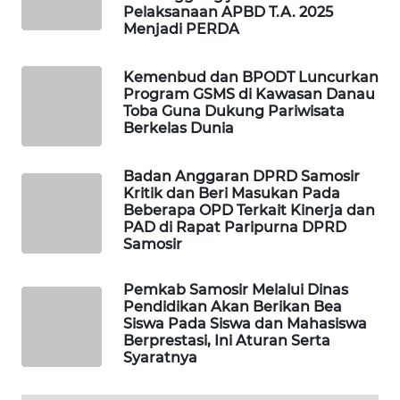
Pelaksanaan APBD T.A. 2025
NEWS
Menjadi PERDA
METRO
Kemenbud dan BPODT Luncurkan
JAKARTA
Program GSMS di Kawasan Danau
NEWS
Toba Guna Dukung Pariwisata
Berkelas Dunia
KRT
NEWS
Badan Anggaran DPRD Samosir
Kritik dan Beri Masukan Pada
Beberapa OPD Terkait Kinerja dan
KARING
PAD di Rapat Paripurna DPRD
NEWS
Samosir
JURNAL
Pemkab Samosir Melalui Dinas
MARITIM
Pendidikan Akan Berikan Bea
Siswa Pada Siswa dan Mahasiswa
Berprestasi, Ini Aturan Serta
HUMBANG
Syaratnya
NEWS