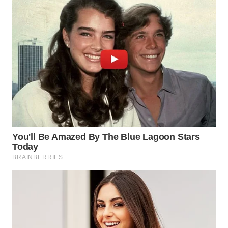
WAHANANEWS
ID
WAHANANEWS
CO ID
WAHANANEWS
NET
WAHANA
SPORT
WAHANA
UMKM
WAHANA
SELEB