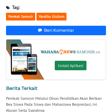
KARO
Tag:
Pemkab Samosir
Vandiko Giultom
WN
SIMALUNGUN
Beri Komentar
WN
LABUHANBATU
WN
TAPANULI
Install Aplikasi
TENGAH
WN DELI
SERDANG
Berita Terkait
WN
Pemkab Samosir Melalui Dinas Pendidikan Akan Berikan
TEBING
Bea Siswa Pada Siswa dan Mahasiswa Berprestasi, Ini
TINGGI
Aturan Serta Syaratnya