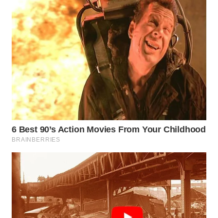
WN
SUBANG
WN
SUKABUMI
WN
PURWAKARTA
WN
PRIANGAN
TIMUR
WN
SEMARANG
WN
SOLO