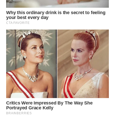
WN
LIKUPANG
WN
LABUANBAJO
WN
BORNEO
Wahana
Media
Group
WAHANA
NEWS
WAHANA
TANI