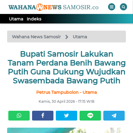
Utama
Indeks
WAHANA
Tutup
TV
Wahana News Samosir
Utama
Bupati Samosir Lakukan
UTAMA
Tanam Perdana Benih Bawang
Informasi
Putih Guna Dukung Wujudkan
Swasembada Bawang Putih
INDEKS
BERITA
Petrus Tampubolon - Utama
Kamis, 30 April 2026 - 17:15 WIB
KONTAK
KAMI
INFO
IKLAN