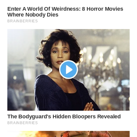
WN
TANGERANG
WN
BINJAI
WN
CIREBON
WN
INDRAMAYU
WN
KUNINGAN
WN
MAJALENGKA