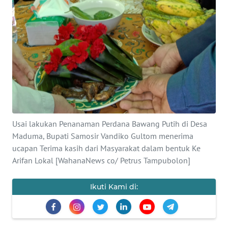
WN
SUMUT
WN
JAKARTA
WN
JABAR
WN
Usai lakukan Penanaman Perdana Bawang Putih di Desa
BANTEN
Maduma, Bupati Samosir Vandiko Gultom menerima
ucapan Terima kasih dari Masyarakat dalam bentuk Ke
WN
Arifan Lokal [WahanaNews co/ Petrus Tampubolon]
NTT
Ikuti Kami di:
WN
KEPRI