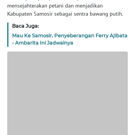
mensejahterakan petani dan menjadikan
WN
Kabupaten Samosir sebagai sentra bawang putih.
NTB
Baca Juga:
WN
Mau Ke Samosir, Penyeberangan Ferry Ajibata
SULTENG
- Ambarita Ini Jadwalnya
WN
SULBAR
WN
BABEL
WN
SUMBAR
WN
SUMSEL