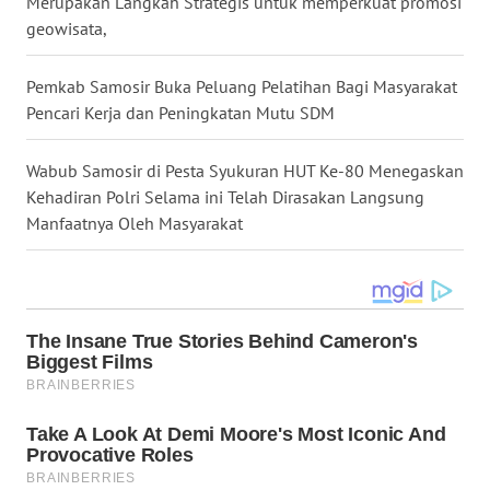
UTARA
Merupakan Langkah Strategis untuk memperkuat promosi
geowisata,
WN
SAMOSIR
Pemkab Samosir Buka Peluang Pelatihan Bagi Masyarakat
Pencari Kerja dan Peningkatan Mutu SDM
WN
PADANG
Wabub Samosir di Pesta Syukuran HUT Ke-80 Menegaskan
LAWAS
Kehadiran Polri Selama ini Telah Dirasakan Langsung
Manfaatnya Oleh Masyarakat
WN
SUMEDANG
WN
CIANJUR
WN
KEPULAUAN
SERIBU