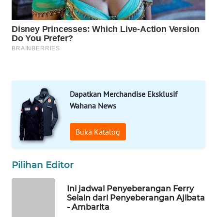
MKLI
LPKKI
LKKI
KOPEKLIN
Dapatkan Merchandise Eksklusif
Wahana News
PORTAL
KONSUMEN
Buka Katalog
FORWAMKI
Pilihan Editor
ALPERKLINAS
Ini jadwal Penyeberangan Ferry
Selain dari Penyeberangan Ajibata
FORJASIDA
- Ambarita