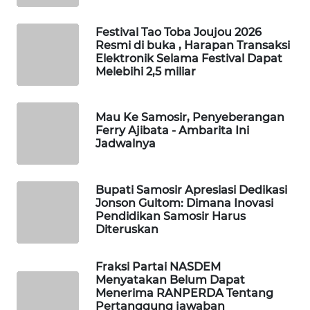
TAMBANG
Festival Tao Toba Joujou 2026
NEWS
Resmi di buka , Harapan Transaksi
Elektronik Selama Festival Dapat
SITUNGIR
Melebihi 2,5 miliar
NEWS
Mau Ke Samosir, Penyeberangan
SIDIKALANG
Ferry Ajibata - Ambarita Ini
NEWS
Jadwalnya
SIBARAGAS
NEWS
Bupati Samosir Apresiasi Dedikasi
Jonson Gultom: Dimana Inovasi
Pendidikan Samosir Harus
METRO
Diteruskan
SIANTAR
NEWS
Fraksi Partai NASDEM
Menyatakan Belum Dapat
METRO
Menerima RANPERDA Tentang
MEDAN
Pertanggung jawaban