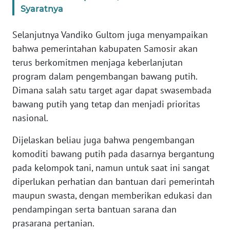
Syaratnya
WN
SULSEL
Selanjutnya Vandiko Gultom juga menyampaikan
bahwa pemerintahan kabupaten Samosir akan
WN
GORONTALO
terus berkomitmen menjaga keberlanjutan
program dalam pengembangan bawang putih.
WN
Dimana salah satu target agar dapat swasembada
SULUT
bawang putih yang tetap dan menjadi prioritas
nasional.
WN
MALUKU
Dijelaskan beliau juga bahwa pengembangan
komoditi bawang putih pada dasarnya bergantung
WN
pada kelompok tani, namun untuk saat ini sangat
MALUT
diperlukan perhatian dan bantuan dari pemerintah
maupun swasta, dengan memberikan edukasi dan
WN
pendampingan serta bantuan sarana dan
DAIRI
prasarana pertanian.