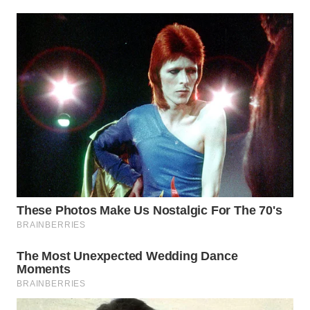
WAHANA
ADVOKAT
WAHANA
INFRASTRUKTUR
WAHANA
KONSUMEN
WAHANA
LISTRIK
WAHANA
TRAVEL
WAHANA
TV