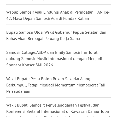
WN
Wabup Samosir Ajak Lindungi Anak di Peringatan HAN Ke-
PAKPAK
42, Masa Depan Samosir Ada di Pundak Kalian
WN
Bupati Samosir Ulosi Wakil Gubernur Papua Selatan dan
KARAWANG
Bahas Akan Berbagai Peluang Kerja Sama
WN
Samosir Cottage,ASDP, dan Emily Samosir Inn Turut
BEKASI
dukung Samosir Musik Internasional dengan Menjadi
Sponsor Konser SMI 2026
WN
BOGOR
Wakil Bupati: Pesta Bolon Bukan Sekadar Ajang
Berkumpul, Tetapi Menjadi Momentum Mempererat Tali
WN
Persaudaraan
DEPOK
Wakil Bupati Samosir: Penyelenggaraan Festival dan
WN
Konferensi Bertaraf Internasional di Kawasan Danau Toba
TAPANULI