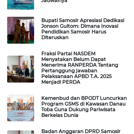
Jadwalnya
GARONGGANG
NEWS
Bupati Samosir Apresiasi Dedikasi
FISUELRI
Jonson Gultom: Dimana Inovasi
ID
Pendidikan Samosir Harus
Diteruskan
ENERGI
NEWS
Fraksi Partai NASDEM
Menyatakan Belum Dapat
Menerima RANPERDA Tentang
CILEUNGSI
Pertanggung jawaban
NEWS
Pelaksanaan APBD T.A. 2025
Menjadi PERDA
BERKAT
NEWS
Kemenbud dan BPODT Luncurkan
Program GSMS di Kawasan Danau
Toba Guna Dukung Pariwisata
BERAMPU
Berkelas Dunia
NEWS
Badan Anggaran DPRD Samosir