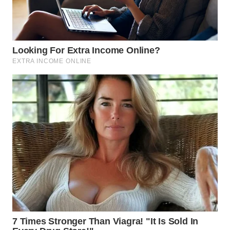
WN
BOROBUDUR
WN
MADURA
WN
SURABAYA
WN
NATUNA
WN
BINTAN
WN
MANDALIKA