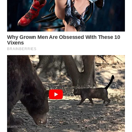
WAHANA
PERSONA
WAHANA
OTOMOTIF
WAHANA
HEALTH
WAHANA
DESA
WISATA
LAPAK
WAHANA
Wahana
Network