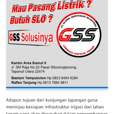
WN
NTB
WN
SULTENG
WN
SULBAR
WN
BABEL
WN
SUMBAR
Adapun tujuan dari kunjungan lapangan guna
WN
meninjau kesiapan infrastruktur irigasi dan lahan
SUMSEL
tanam yang akan digunakan dalam pengembangan