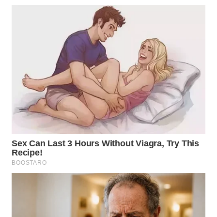
WN
TANGERANG
WN
BINJAI
WN
CIREBON
WN
INDRAMAYU
WN
KUNINGAN
WN
MAJALENGKA