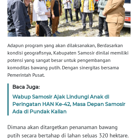
WN
BALI
WN
KALBAR
Adapun program yang akan dilaksanakan, Berdasarkan
WN
kondisi geografisnya, Kabupaten Samosir dinilai memiliki
KALTENG
potensi yang sangat besar untuk pengembangan
komoditas bawang putih. Dengan sinergitas bersama
Pemerintah Pusat.
WN
KALTARA
Baca Juga:
Wabup Samosir Ajak Lindungi Anak di
WN
Peringatan HAN Ke-42, Masa Depan Samosir
KALSEL
Ada di Pundak Kalian
WN
Dimana akan ditargetkan penanaman bawang
KALTIM
putih secara bertahap di lahan seluas 320 hektare.