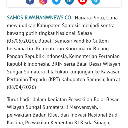
WN
SUMUT
SAMOSIR.WAHANWNEWS.CO
- Hariara Pintu, Guna
mewujudkan Kabupaten Samosir menjadi sentra
WN
JAKARTA
bawang putih tingkat Nasional, Selasa
(05/05/2026). Bupati Samosir Vandiko Gultom
WN
bersama tim Kementerian Koordinator Bidang
JABAR
Pangan Republik Indonesia, Kementerian Pertanian
Republik Indonesia, BRIN serta Balai Besar Wilayah
WN
Sungai Sumatera II lakukan kunjungan ke Kawasan
BANTEN
Pertanian Terpadu (KPT) Kabupaten Samosir, Jum'at
(08/04/2026)
WN
NTT
Turut hadir dalam kegiatan Perwakilan Balai Besar
Wilayah Sungai Sumatera II Marwansyah,
WN
perwakilan Badan Riset dan Inovasi Nasional Budi
KEPRI
Kartina, Perwakilan Kementan RI Risda Sinaga,