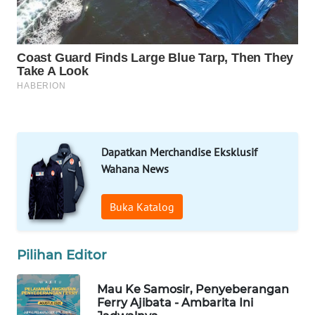
NEWS
METRO
JAKARTA
NEWS
KRT
NEWS
Dapatkan Merchandise Eksklusif
KARING
Wahana News
NEWS
Buka Katalog
JURNAL
MARITIM
Pilihan Editor
HUMBANG
NEWS
Mau Ke Samosir, Penyeberangan
Ferry Ajibata - Ambarita Ini