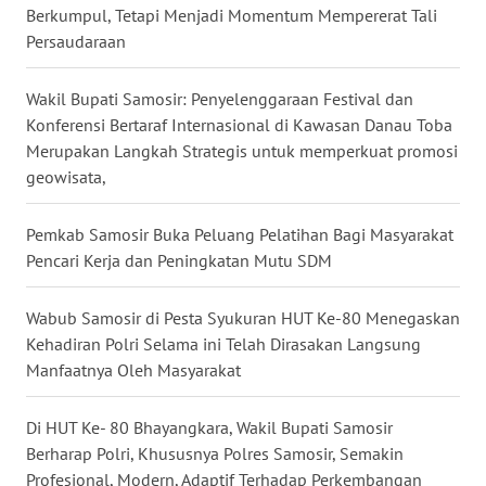
Berkumpul, Tetapi Menjadi Momentum Mempererat Tali
Persaudaraan
WN
PAKPAK
Wakil Bupati Samosir: Penyelenggaraan Festival dan
WN
Konferensi Bertaraf Internasional di Kawasan Danau Toba
KARAWANG
Merupakan Langkah Strategis untuk memperkuat promosi
geowisata,
WN
BEKASI
Pemkab Samosir Buka Peluang Pelatihan Bagi Masyarakat
Pencari Kerja dan Peningkatan Mutu SDM
WN
BOGOR
Wabub Samosir di Pesta Syukuran HUT Ke-80 Menegaskan
Kehadiran Polri Selama ini Telah Dirasakan Langsung
WN
Manfaatnya Oleh Masyarakat
DEPOK
Di HUT Ke- 80 Bhayangkara, Wakil Bupati Samosir
WN
Berharap Polri, Khususnya Polres Samosir, Semakin
TAPANULI
Profesional, Modern, Adaptif Terhadap Perkembangan