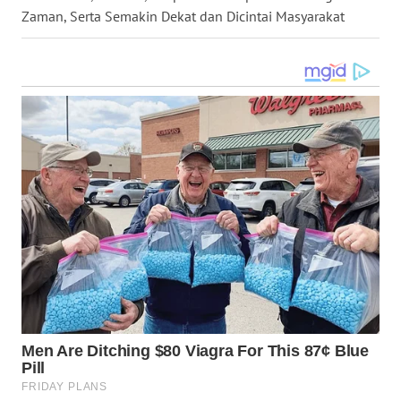
UTARA
Zaman, Serta Semakin Dekat dan Dicintai Masyarakat
WN
SAMOSIR
WN
PADANG
LAWAS
WN
SUMEDANG
WN
CIANJUR
WN
KEPULAUAN
SERIBU