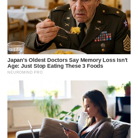
WN
SUBANG
WN
SUKABUMI
WN
PURWAKARTA
WN
PRIANGAN
TIMUR
WN
SEMARANG
WN
SOLO