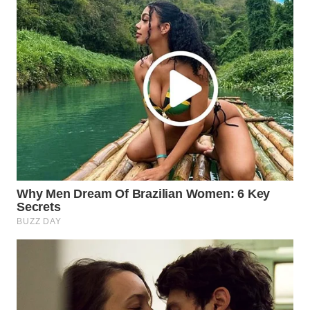
MKLI
LPKKI
LKKI
KOPEKLIN
PORTAL
KONSUMEN
FORWAMKI
ALPERKLINAS
FORJASIDA