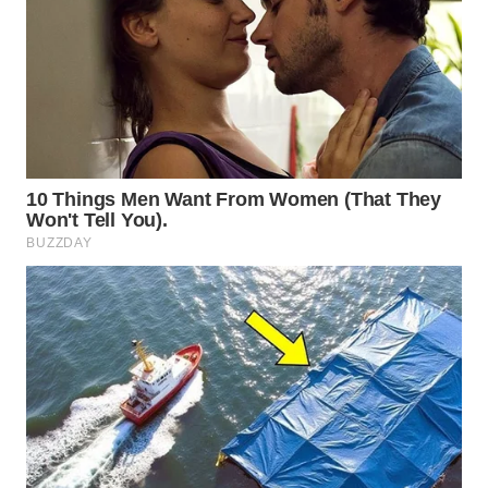
TAMBANG
NEWS
SITUNGIR
NEWS
SIDIKALANG
NEWS
SIBARAGAS
NEWS
METRO
SIANTAR
NEWS
METRO
MEDAN