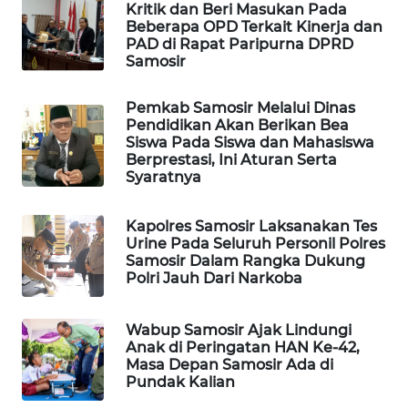
ANUGERAH
Kritik dan Beri Masukan Pada
NEWS
Beberapa OPD Terkait Kinerja dan
PAD di Rapat Paripurna DPRD
Samosir
AKHLAK
ID
Pemkab Samosir Melalui Dinas
Pendidikan Akan Berikan Bea
PERAPKI
Siswa Pada Siswa dan Mahasiswa
NEWS
Berprestasi, Ini Aturan Serta
Syaratnya
SONYA
Kapolres Samosir Laksanakan Tes
ASA
Urine Pada Seluruh Personil Polres
NEWS
Samosir Dalam Rangka Dukung
Polri Jauh Dari Narkoba
Wabup Samosir Ajak Lindungi
Anak di Peringatan HAN Ke-42,
Masa Depan Samosir Ada di
Pundak Kalian