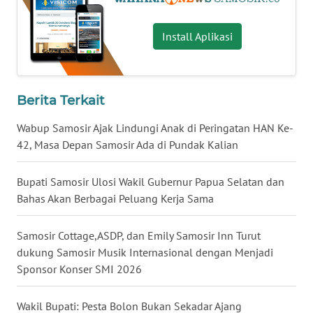
KARO
Install Aplikasi
WN
SIMALUNGUN
Berita Terkait
WN
LABUHANBATU
Wabup Samosir Ajak Lindungi Anak di Peringatan HAN Ke-
42, Masa Depan Samosir Ada di Pundak Kalian
WN
TAPANULI
Bupati Samosir Ulosi Wakil Gubernur Papua Selatan dan
TENGAH
Bahas Akan Berbagai Peluang Kerja Sama
WN DELI
Samosir Cottage,ASDP, dan Emily Samosir Inn Turut
SERDANG
dukung Samosir Musik Internasional dengan Menjadi
Sponsor Konser SMI 2026
WN
TEBING
TINGGI
Wakil Bupati: Pesta Bolon Bukan Sekadar Ajang