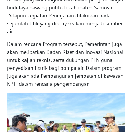
budidaya bawang putih di kabupaten Samosir.
WN
BENGKULU
Adapun kegiatan Peninjauan dilakukan pada
sejumlah titik yang diproyeksikan menjadi sumber
WN
air.
LAMPUNG
Dalam rencana Program tersebut, Pemerintah juga
akan melibatkan Badan Riset dan Inovasi Nasional
WN
JATENG
untuk kajian teknis, serta dukungan PLN guna
penyediaan listrik bagi pompa air. Dalam program
WN
juga akan ada Pembangunan jembatan di kawasan
NUSANTARA
KPT dalam rencana pengembangan.
WN
JOGJA
WN
JATIM