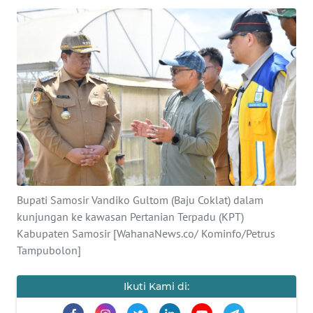
TENTANG
KAMI
PEDOMAN
MEDIA
SIBER
REDAKSI
KARIR
Bupati Samosir Vandiko Gultom (Baju Coklat) dalam
kunjungan ke kawasan Pertanian Terpadu (KPT)
DISCLAIMER
Kabupaten Samosir [WahanaNews.co/ Kominfo/Petrus
Tampubolon]
Wahana
News
Ikuti Kami di:
Regional