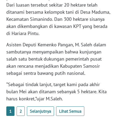
Dari luasan tersebut sekitar 20 hektare telah
WN
SULSEL
ditanami bersama kelompok tani di Desa Maduma,
Kecamatan Simanindo. Dan 300 hektare sisanya
WN
akan dikembangkan di kawasan KPT yang berada
GORONTALO
di Hariara Pintu.
WN
Asisten Deputi Kemenko Pangan, M. Saleh dalam
SULUT
sambutanya menyampaikan bahwa kunjungan
salah satu bentuk dukungan pemerintah pusat
WN
akan rencana menjadikan Kabupaten Samosir
MALUKU
sebagai sentra bawang putih nasional.
WN
“Sebagai tindak lanjut, target kami pada akhir
MALUT
bulan Mei akan ditanam sebanyak 5 hektare. Kita
harus konkret,”ujar M.Saleh.
WN
DAIRI
1
2
Selanjutnya
Lihat Semua