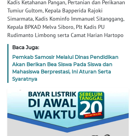
Kadis Ketahanan Pangan, Pertanian dan Perikanan
WN
Tumiur Gultom, Kepala Bapperida Rajoki
PAPUA
Simarmata, Kadis Kominfo Immanuel Sitanggang,
Kepala BPKAD Melva Siboro, Plt Kadis PU
WN
PAPUA
Rudimanto Limbong serta Camat Harian Hartopo
BARAT
Baca Juga:
WN
Pemkab Samosir Melalui Dinas Pendidikan
RIAU
Akan Berikan Bea Siswa Pada Siswa dan
Mahasiswa Berprestasi, Ini Aturan Serta
WN
Syaratnya
SERAMBI
WN
JAMBI
WN
SULTRA