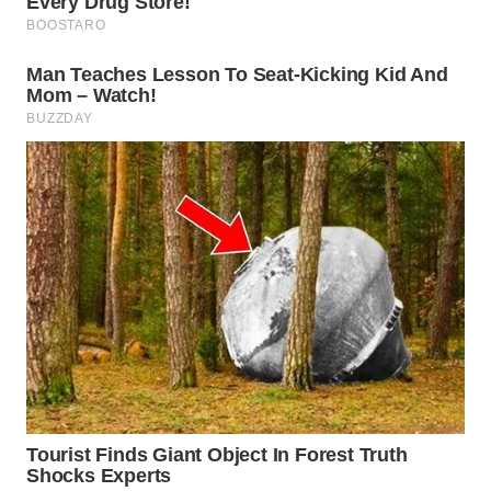
WN
LIKUPANG
WN
LABUANBAJO
WN
BORNEO
Wahana
Media
Group
WAHANA
NEWS
WAHANA
TANI