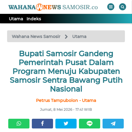
Utama
Indeks
WAHANA
Tutup
TV
Wahana News Samosir
Utama
Bupati Samosir Gandeng
UTAMA
Pemerintah Pusat Dalam
Informasi
Program Menuju Kabupaten
Samosir Sentra Bawang Putih
INDEKS
BERITA
Nasional
Petrus Tampubolon - Utama
KONTAK
KAMI
Jumat, 8 Mei 2026 - 17:41 WIB
INFO
IKLAN