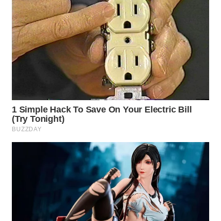
WAHANANEWS
ID
WAHANANEWS
CO ID
WAHANANEWS
NET
WAHANA
SPORT
WAHANA
UMKM
WAHANA
SELEB