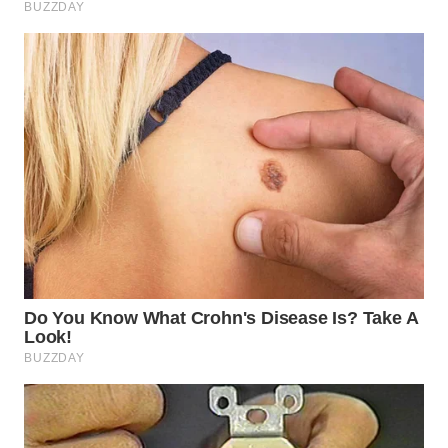
WAHANA
ADVOKAT
WAHANA
INFRASTRUKTUR
WAHANA
KONSUMEN
WAHANA
LISTRIK
WAHANA
TRAVEL
WAHANA
TV