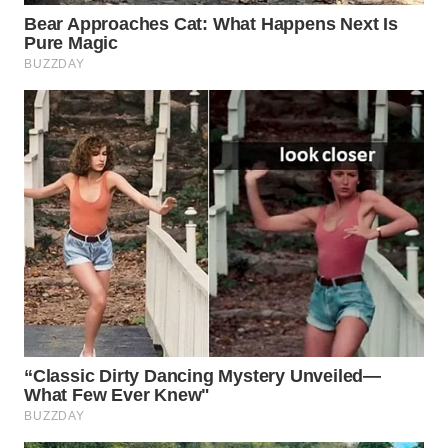
KONSUMEN
LISTRIK
MASYARAKAT
KELISTRIKAN
WALINKI
ID
MAWAKA
ID
MARTABAT
NET
PLN
WATCH