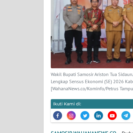
SUMUT
WN
JAKARTA
WN
JABAR
WN
BANTEN
Wakil Bupati Samosir Ariston Tua Sidau
Lengkap Sensus Ekonomi (SE) 2026 Kabu
WN
[WahanaNews.co/Kominfo/Petrus Tampu
NTT
Ikuti Kami di:
WN
KEPRI
WN