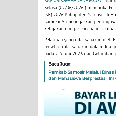
SAMOSIR.WAHANANEWS.CO
- Parba
PAPUA
Selasa (02/06/2026 ) membuka Pel
(SE) 2026 Kabupaten Samosir di Ho
WN
PAPUA
Samosir Arimenegaskan pentingnya 
BARAT
kebijakan dan perencanaan pemban
Pelatihan yang dilaksanakan oleh B
WN
RIAU
tersebut dilaksanakan dalam dua 
pada 2-5 Juni 2026 dan Gelombang 
WN
SERAMBI
Baca Juga:
Pemkab Samosir Melalui Dinas 
WN
dan Mahasiswa Berprestasi, Ini
JAMBI
WN
SULTRA
WN