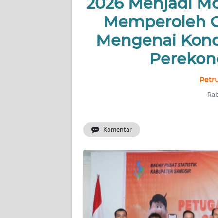
2026 Menjadi M
TENTANG
Memperoleh 
KAMI
Mengenai Kond
PEDOMAN
Perekon
MEDIA
SIBER
Petr
REDAKSI
Rab
KARIR
Komentar
DISCLAIMER
Wahana
News
Regional
WN