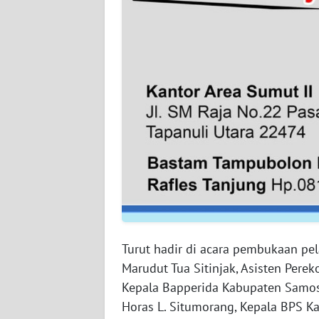
BENGKULU
WN
LAMPUNG
WN
JATENG
WN
NUSANTARA
WN
JOGJA
Turut hadir di acara pembukaan pe
WN
Marudut Tua Sitinjak, Asisten Per
JATIM
Kepala Bapperida Kabupaten Samos
Horas L. Situmorang, Kepala BPS Ka
WN