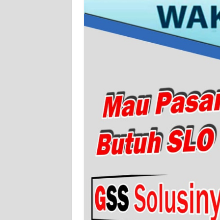
NTB
WN
SULTENG
WN
SULBAR
WN
BABEL
WN
SUMBAR
WN
SUMSEL
WN