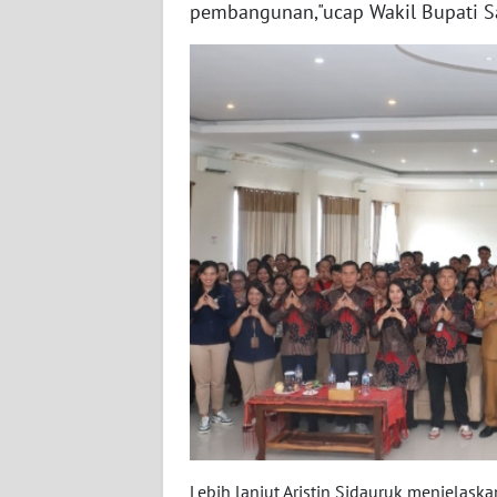
SULSEL
pembangunan,"ucap Wakil Bupati S
WN
GORONTALO
WN
SULUT
WN
MALUKU
WN
MALUT
WN
DAIRI
WN
Lebih lanjut Aristin Sidauruk menjelas