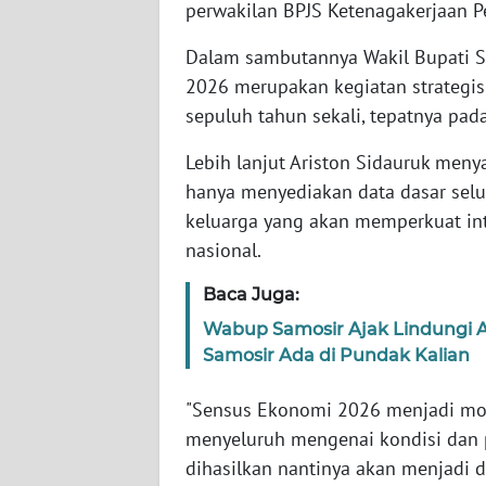
perwakilan BPJS Ketenagakerjaan Pe
BALI
Dalam sambutannya Wakil Bupati 
WN
2026 merupakan kegiatan strategis
KALBAR
sepuluh tahun sekali, tepatnya pa
WN
Lebih lanjut Ariston Sidauruk men
KALTENG
hanya menyediakan data dasar selur
keluarga yang akan memperkuat int
WN
nasional.
KALTARA
Baca Juga:
WN
Wabup Samosir Ajak Lindungi 
KALSEL
Samosir Ada di Pundak Kalian
WN
"Sensus Ekonomi 2026 menjadi m
KALTIM
menyeluruh mengenai kondisi dan 
dihasilkan nantinya akan menjadi 
WN