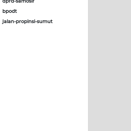
dprd-samosir
bpodt
jalan-propinsi-sumut