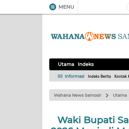
MENU
WAHANA
Tutup
TV
UTAMA
Informasi
Utama
Indeks
INDEKS
BERITA
Informasi
Indeks Berita
Kontak 
KONTAK
Wahana News Samosir
Utama
KAMI
INFO
Waki Bupati S
IKLAN