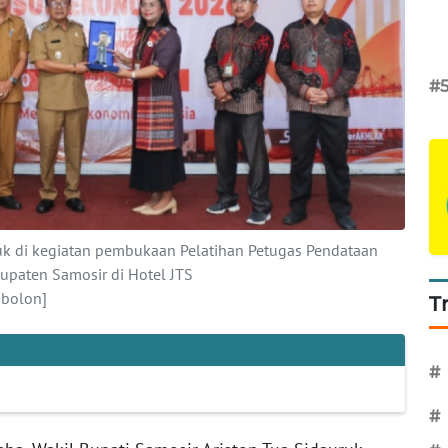
#
ruk di kegiatan pembukaan Pelatihan Petugas Pendataan
paten Samosir di Hotel JTS
bolon]
T
#
#