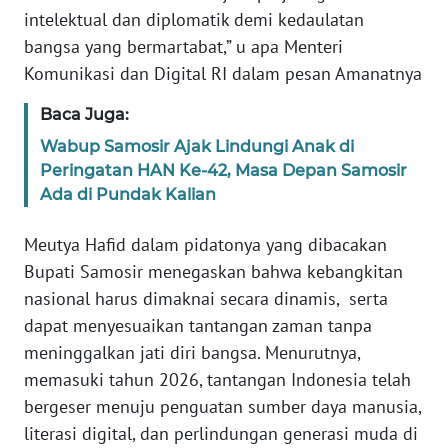
intelektual dan diplomatik demi kedaulatan
WN
BALI
bangsa yang bermartabat,” u apa Menteri
Komunikasi dan Digital RI dalam pesan Amanatnya
WN
Baca Juga:
KALBAR
Wabup Samosir Ajak Lindungi Anak di
WN
Peringatan HAN Ke-42, Masa Depan Samosir
KALTENG
Ada di Pundak Kalian
Meutya Hafid dalam pidatonya yang dibacakan
WN
KALTARA
Bupati Samosir menegaskan bahwa kebangkitan
nasional harus dimaknai secara dinamis, serta
WN
dapat menyesuaikan tantangan zaman tanpa
KALSEL
meninggalkan jati diri bangsa. Menurutnya,
memasuki tahun 2026, tantangan Indonesia telah
WN
bergeser menuju penguatan sumber daya manusia,
KALTIM
literasi digital, dan perlindungan generasi muda di