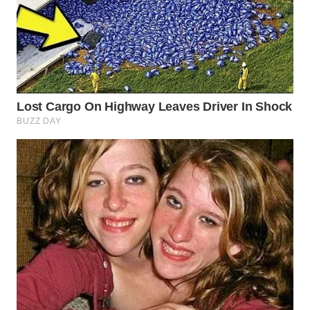
WN
TANGERANG
WN
BINJAI
WN
CIREBON
WN
INDRAMAYU
WN
KUNINGAN
WN
MAJALENGKA