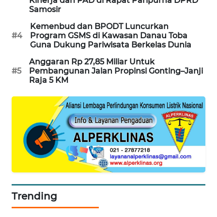
Kinerja dan PAD di Rapat Paripurna DPRD
ANUGERAH
Samosir
NEWS
Kemenbud dan BPODT Luncurkan
#4
Program GSMS di Kawasan Danau Toba
AKHLAK
Guna Dukung Pariwisata Berkelas Dunia
ID
Anggaran Rp 27,85 Miliar Untuk
#5
Pembangunan Jalan Propinsi Gonting–Janji
PERAPKI
Raja 5 KM
NEWS
SONYA
ASA
NEWS
Trending