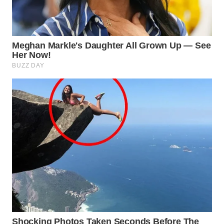
WN
LIKUPANG
WN
LABUANBAJO
WN
BORNEO
Wahana
Media
Group
WAHANA
NEWS
WAHANA
TANI