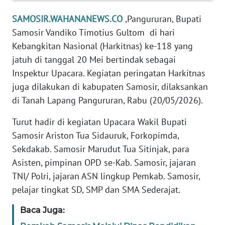
WN
SAMOSIR.WAHANANEWS.CO
,Pangururan, Bupati
SUMUT
Samosir Vandiko Timotius Gultom di hari
Kebangkitan Nasional (Harkitnas) ke-118 yang
WN
JAKARTA
jatuh di tanggal 20 Mei bertindak sebagai
Inspektur Upacara. Kegiatan peringatan Harkitnas
WN
juga dilakukan di kabupaten Samosir, dilaksankan
JABAR
di Tanah Lapang Pangururan, Rabu (20/05/2026).
WN
Turut hadir di kegiatan Upacara Wakil Bupati
BANTEN
Samosir Ariston Tua Sidauruk, Forkopimda,
Sekdakab. Samosir Marudut Tua Sitinjak, para
WN
Asisten, pimpinan OPD se-Kab. Samosir, jajaran
NTT
TNI/ Polri, jajaran ASN lingkup Pemkab. Samosir,
pelajar tingkat SD, SMP dan SMA Sederajat.
WN
KEPRI
Baca Juga: