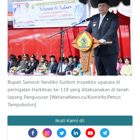
TENTANG
KAMI
PEDOMAN
MEDIA
SIBER
REDAKSI
Bupati Samosir Vandiko Gultom inspektur upacara di
KARIR
peringatan Harkitnas ke-118 yang dilaksanakan di tanah
lapang Pangururan [WahanaNews.co/Kominfo/Petrus
DISCLAIMER
Tampubolon]
Wahana
Ikuti Kami di:
News
Regional