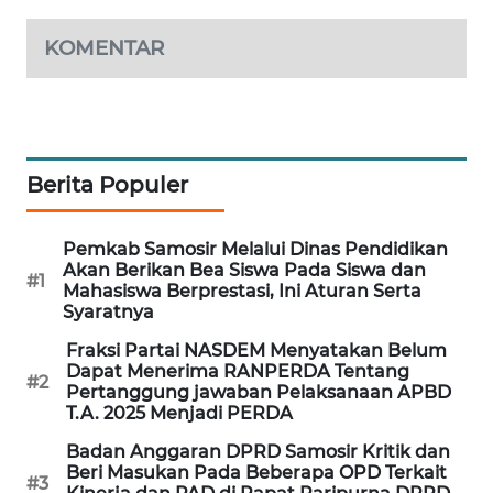
GARONGGANG
NEWS
KOMENTAR
FISUELRI
ID
ENERGI
Berita Populer
NEWS
Pemkab Samosir Melalui Dinas Pendidikan
CILEUNGSI
Akan Berikan Bea Siswa Pada Siswa dan
NEWS
#1
Mahasiswa Berprestasi, Ini Aturan Serta
Syaratnya
BERKAT
Fraksi Partai NASDEM Menyatakan Belum
NEWS
Dapat Menerima RANPERDA Tentang
#2
Pertanggung jawaban Pelaksanaan APBD
T.A. 2025 Menjadi PERDA
BERAMPU
NEWS
Badan Anggaran DPRD Samosir Kritik dan
Beri Masukan Pada Beberapa OPD Terkait
#3