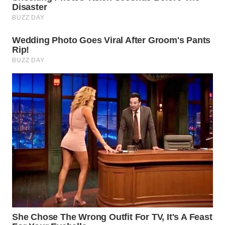
WAHANA
ADVOKAT
WAHANA
INFRASTRUKTUR
WAHANA
KONSUMEN
WAHANA
LISTRIK
WAHANA
TRAVEL
WAHANA
TV