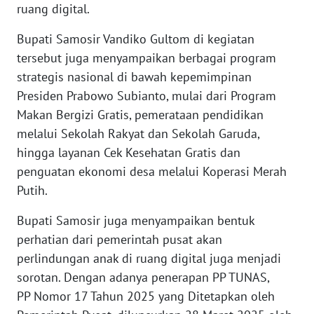
ruang digital.
WN
SULSEL
Bupati Samosir Vandiko Gultom di kegiatan
tersebut juga menyampaikan berbagai program
WN
strategis nasional di bawah kepemimpinan
GORONTALO
Presiden Prabowo Subianto, mulai dari Program
Makan Bergizi Gratis, pemerataan pendidikan
WN
SULUT
melalui Sekolah Rakyat dan Sekolah Garuda,
hingga layanan Cek Kesehatan Gratis dan
WN
penguatan ekonomi desa melalui Koperasi Merah
MALUKU
Putih.
Bupati Samosir juga menyampaikan bentuk
WN
MALUT
perhatian dari pemerintah pusat akan
perlindungan anak di ruang digital juga menjadi
WN
sorotan. Dengan adanya penerapan PP TUNAS,
DAIRI
PP Nomor 17 Tahun 2025 yang Ditetapkan oleh