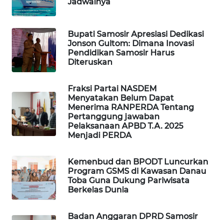
Jadwalnya
TAMBANG
NEWS
Bupati Samosir Apresiasi Dedikasi
Jonson Gultom: Dimana Inovasi
SITUNGIR
Pendidikan Samosir Harus
NEWS
Diteruskan
SIDIKALANG
Fraksi Partai NASDEM
NEWS
Menyatakan Belum Dapat
Menerima RANPERDA Tentang
Pertanggung jawaban
SIBARAGAS
Pelaksanaan APBD T.A. 2025
NEWS
Menjadi PERDA
METRO
Kemenbud dan BPODT Luncurkan
SIANTAR
Program GSMS di Kawasan Danau
NEWS
Toba Guna Dukung Pariwisata
Berkelas Dunia
METRO
MEDAN
Badan Anggaran DPRD Samosir