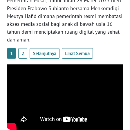
Pemerintah Pusat, diluncurkan 28 Maret 2025 oleh
WN
Presiden Prabowo Subianto bersama Menkomdigi
DANAU
Meutya Hafid dimana pemerintah resmi membatasi
TOBA
akses media sosial bagi anak di bawah usia 16
tahun demi menciptakan ruang digital yang sehat
WN
NIAS
dan aman.
WN
1
2
Selanjutnya
Lihat Semua
LANGKAT
WN
TAPANULI
SELATAN
WN
TANJUNG
LESUNG
WN