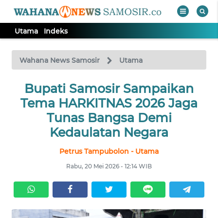
Utama
Indeks
WAHANA
Tutup
TV
Wahana News Samosir
Utama
Bupati Samosir Sampaikan
UTAMA
Tema HARKITNAS 2026 Jaga
Informasi
Tunas Bangsa Demi
Kedaulatan Negara
INDEKS
BERITA
Petrus Tampubolon - Utama
Rabu, 20 Mei 2026 - 12:14 WIB
KONTAK
KAMI
INFO
IKLAN