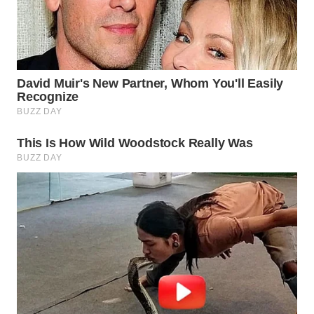
KONSUMEN
LISTRIK
MASYARAKAT
KELISTRIKAN
WALINKI
ID
MAWAKA
ID
MARTABAT
NET
PLN
WATCH