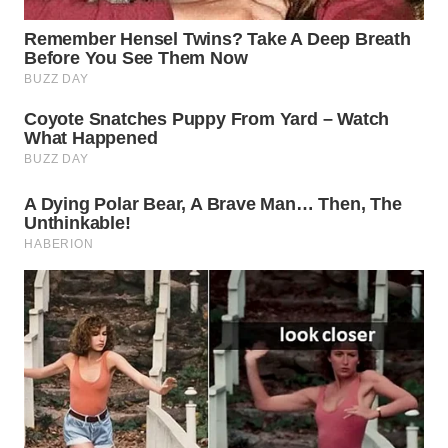
WN
SUBANG
WN
SUKABUMI
WN
PURWAKARTA
WN
PRIANGAN
TIMUR
WN
SEMARANG
WN
SOLO