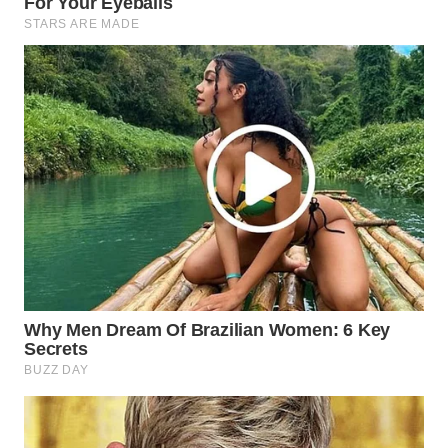
WAHANANEWS
ID
WAHANANEWS
CO ID
WAHANANEWS
NET
WAHANA
SPORT
WAHANA
UMKM
WAHANA
SELEB