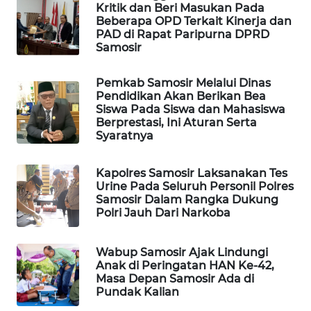
Kritik dan Beri Masukan Pada
NEWS
Beberapa OPD Terkait Kinerja dan
PAD di Rapat Paripurna DPRD
METRO
Samosir
JAKARTA
NEWS
Pemkab Samosir Melalui Dinas
Pendidikan Akan Berikan Bea
Siswa Pada Siswa dan Mahasiswa
KRT
Berprestasi, Ini Aturan Serta
NEWS
Syaratnya
KARING
Kapolres Samosir Laksanakan Tes
NEWS
Urine Pada Seluruh Personil Polres
Samosir Dalam Rangka Dukung
Polri Jauh Dari Narkoba
JURNAL
MARITIM
Wabup Samosir Ajak Lindungi
Anak di Peringatan HAN Ke-42,
HUMBANG
Masa Depan Samosir Ada di
NEWS
Pundak Kalian