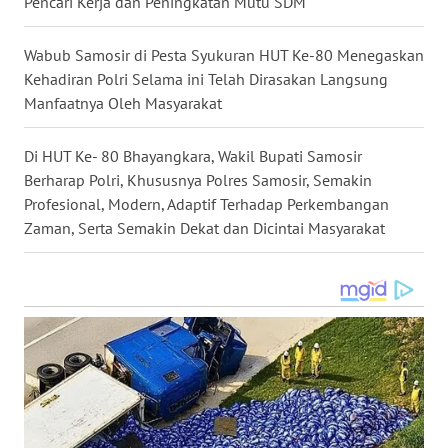
Pencari Kerja dan Peningkatan Mutu SDM
UTARA
Wabub Samosir di Pesta Syukuran HUT Ke-80 Menegaskan
WN
SAMOSIR
Kehadiran Polri Selama ini Telah Dirasakan Langsung
Manfaatnya Oleh Masyarakat
WN
PADANG
Di HUT Ke- 80 Bhayangkara, Wakil Bupati Samosir
LAWAS
Berharap Polri, Khususnya Polres Samosir, Semakin
Profesional, Modern, Adaptif Terhadap Perkembangan
WN
Zaman, Serta Semakin Dekat dan Dicintai Masyarakat
SUMEDANG
WN
CIANJUR
WN
KEPULAUAN
SERIBU