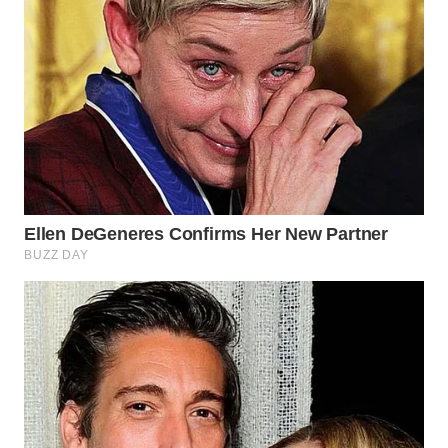
WAHANA
PERSONA
WAHANA
OTOMOTIF
WAHANA
HEALTH
WAHANA
DESA
WISATA
LAPAK
WAHANA
Wahana
Network