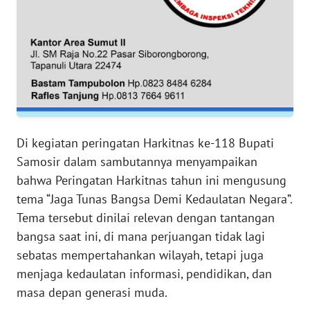
WN
NTB
WN
SULTENG
WN
SULBAR
Di kegiatan peringatan Harkitnas ke-118 Bupati
Samosir dalam sambutannya menyampaikan
WN
bahwa Peringatan Harkitnas tahun ini mengusung
BABEL
tema “Jaga Tunas Bangsa Demi Kedaulatan Negara”.
Tema tersebut dinilai relevan dengan tantangan
WN
bangsa saat ini, di mana perjuangan tidak lagi
SUMBAR
sebatas mempertahankan wilayah, tetapi juga
menjaga kedaulatan informasi, pendidikan, dan
WN
masa depan generasi muda.
SUMSEL