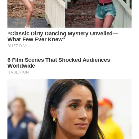
WN
BOROBUDUR
WN
MADURA
WN
SURABAYA
WN
NATUNA
WN
BINTAN
WN
MANDALIKA