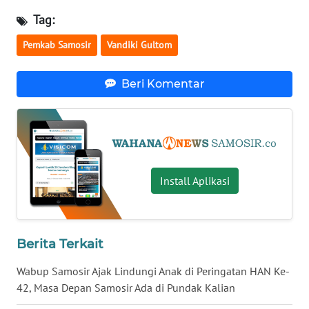
KARO
Tag:
Pemkab Samosir
Vandiki Gultom
WN
SIMALUNGUN
Beri Komentar
WN
LABUHANBATU
WN
TAPANULI
Install Aplikasi
TENGAH
WN DELI
SERDANG
Berita Terkait
WN
Wabup Samosir Ajak Lindungi Anak di Peringatan HAN Ke-
TEBING
42, Masa Depan Samosir Ada di Pundak Kalian
TINGGI