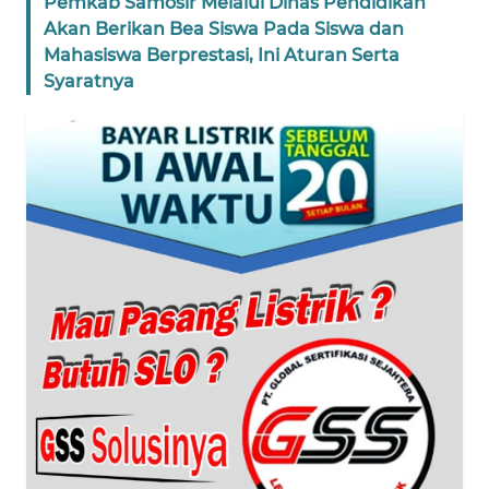
Pemkab Samosir Melalui Dinas Pendidikan
WN
Akan Berikan Bea Siswa Pada Siswa dan
PAPUA
Mahasiswa Berprestasi, Ini Aturan Serta
Syaratnya
WN
PAPUA
BARAT
WN
RIAU
WN
SERAMBI
WN
JAMBI
WN
SULTRA