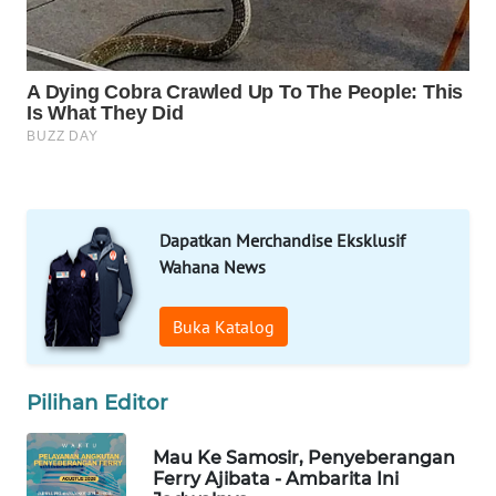
MKLI
LPKKI
LKKI
KOPEKLIN
Dapatkan Merchandise Eksklusif
Wahana News
PORTAL
KONSUMEN
Buka Katalog
FORWAMKI
Pilihan Editor
ALPERKLINAS
Mau Ke Samosir, Penyeberangan
FORJASIDA
Ferry Ajibata - Ambarita Ini