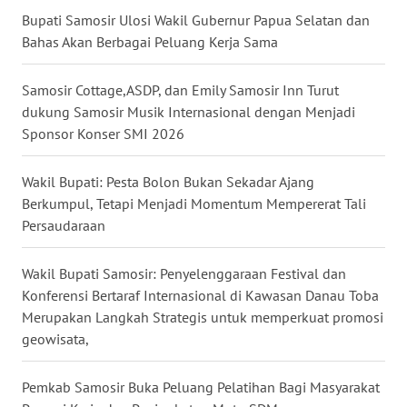
Bupati Samosir Ulosi Wakil Gubernur Papua Selatan dan
WN
Bahas Akan Berbagai Peluang Kerja Sama
PAKPAK
Samosir Cottage,ASDP, dan Emily Samosir Inn Turut
WN
dukung Samosir Musik Internasional dengan Menjadi
KARAWANG
Sponsor Konser SMI 2026
WN
Wakil Bupati: Pesta Bolon Bukan Sekadar Ajang
BEKASI
Berkumpul, Tetapi Menjadi Momentum Mempererat Tali
Persaudaraan
WN
BOGOR
Wakil Bupati Samosir: Penyelenggaraan Festival dan
Konferensi Bertaraf Internasional di Kawasan Danau Toba
WN
Merupakan Langkah Strategis untuk memperkuat promosi
DEPOK
geowisata,
WN
Pemkab Samosir Buka Peluang Pelatihan Bagi Masyarakat
TAPANULI