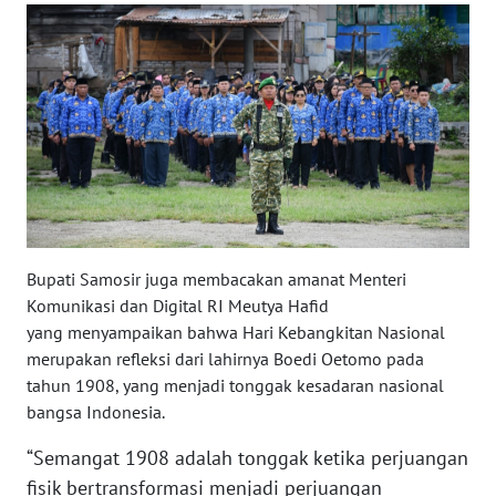
WN
BENGKULU
WN
LAMPUNG
WN
JATENG
WN
Bupati Samosir juga membacakan amanat Menteri
NUSANTARA
Komunikasi dan Digital RI Meutya Hafid
yang menyampaikan bahwa Hari Kebangkitan Nasional
WN
merupakan refleksi dari lahirnya Boedi Oetomo pada
JOGJA
tahun 1908, yang menjadi tonggak kesadaran nasional
bangsa Indonesia.
WN
“Semangat 1908 adalah tonggak ketika perjuangan
JATIM
fisik bertransformasi menjadi perjuangan