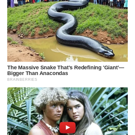
WN
SUBANG
WN
SUKABUMI
WN
PURWAKARTA
WN
PRIANGAN
TIMUR
WN
SEMARANG
WN
SOLO