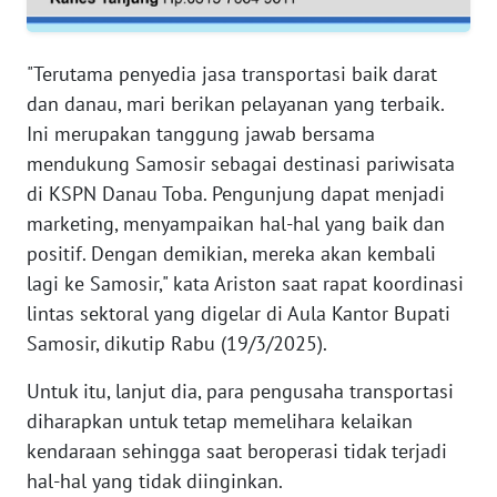
WN
NTB
"Terutama penyedia jasa transportasi baik darat
dan danau, mari berikan pelayanan yang terbaik.
WN
Ini merupakan tanggung jawab bersama
SULTENG
mendukung Samosir sebagai destinasi pariwisata
di KSPN Danau Toba. Pengunjung dapat menjadi
WN
marketing, menyampaikan hal-hal yang baik dan
SULBAR
positif. Dengan demikian, mereka akan kembali
WN
lagi ke Samosir," kata Ariston saat rapat koordinasi
BABEL
lintas sektoral yang digelar di Aula Kantor Bupati
Samosir, dikutip Rabu (19/3/2025).
WN
SUMBAR
Untuk itu, lanjut dia, para pengusaha transportasi
diharapkan untuk tetap memelihara kelaikan
WN
kendaraan sehingga saat beroperasi tidak terjadi
SUMSEL
hal-hal yang tidak diinginkan.