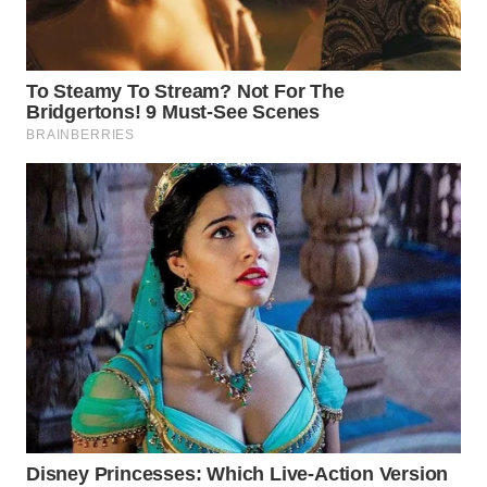
WAHANA
PERSONA
WAHANA
OTOMOTIF
WAHANA
HEALTH
WAHANA
DESA
WISATA
LAPAK
WAHANA
Wahana
Network