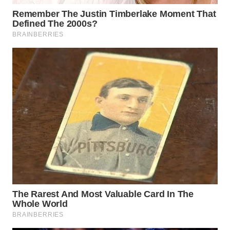
WN
LIKUPANG
WN
LABUANBAJO
WN
BORNEO
Wahana
Media
Group
WAHANA
NEWS
WAHANA
TANI