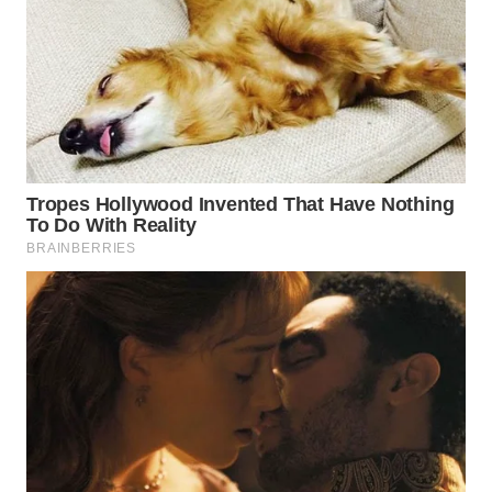
WAHANANEWS
ID
WAHANANEWS
CO ID
WAHANANEWS
NET
WAHANA
SPORT
WAHANA
UMKM
WAHANA
SELEB