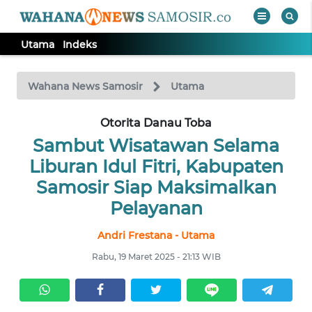
Utama
Indeks
WAHANA
Tutup
TV
Wahana News Samosir
Utama
Otorita Danau Toba
UTAMA
Sambut Wisatawan Selama
Informasi
Liburan Idul Fitri, Kabupaten
Samosir Siap Maksimalkan
INDEKS
Pelayanan
BERITA
Andri Frestana - Utama
KONTAK
KAMI
Rabu, 19 Maret 2025 - 21:13 WIB
INFO
IKLAN