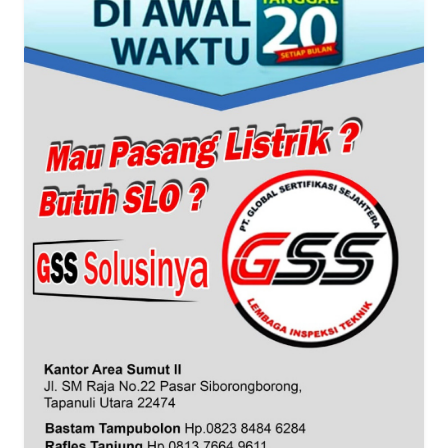
WN
PAPUA
WN
PAPUA
BARAT
WN
RIAU
WN
SERAMBI
WN
JAMBI
WN
SULTRA