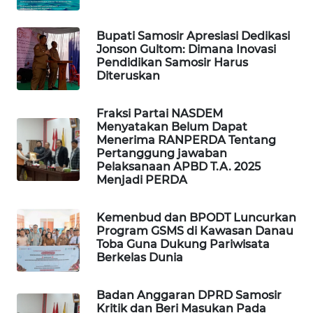
NEWS
Bupati Samosir Apresiasi Dedikasi
METRO
Jonson Gultom: Dimana Inovasi
JAKARTA
Pendidikan Samosir Harus
NEWS
Diteruskan
KRT
Fraksi Partai NASDEM
Menyatakan Belum Dapat
NEWS
Menerima RANPERDA Tentang
Pertanggung jawaban
KARING
Pelaksanaan APBD T.A. 2025
NEWS
Menjadi PERDA
JURNAL
Kemenbud dan BPODT Luncurkan
MARITIM
Program GSMS di Kawasan Danau
Toba Guna Dukung Pariwisata
Berkelas Dunia
HUMBANG
NEWS
Badan Anggaran DPRD Samosir
Kritik dan Beri Masukan Pada