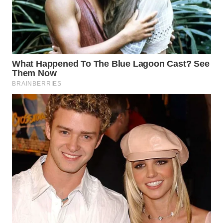
WN
BOROBUDUR
WN
MADURA
WN
SURABAYA
WN
NATUNA
WN
BINTAN
WN
MANDALIKA