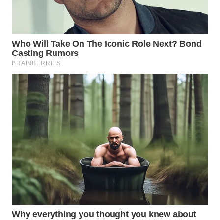
UTARA
WN
SAMOSIR
WN
PADANG
LAWAS
WN
SUMEDANG
WN
CIANJUR
WN
KEPULAUAN
SERIBU