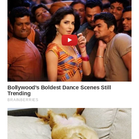
WAHANA
ADVOKAT
WAHANA
INFRASTRUKTUR
WAHANA
KONSUMEN
WAHANA
LISTRIK
WAHANA
TRAVEL
WAHANA
TV