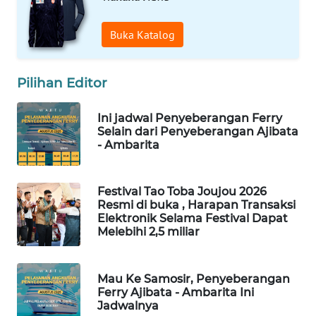
TAMBANG
Buka Katalog
NEWS
SITUNGIR
Pilihan Editor
NEWS
Ini jadwal Penyeberangan Ferry
SIDIKALANG
Selain dari Penyeberangan Ajibata
NEWS
- Ambarita
SIBARAGAS
NEWS
Festival Tao Toba Joujou 2026
Resmi di buka , Harapan Transaksi
Elektronik Selama Festival Dapat
METRO
Melebihi 2,5 miliar
SIANTAR
NEWS
Mau Ke Samosir, Penyeberangan
Ferry Ajibata - Ambarita Ini
METRO
Jadwalnya
MEDAN