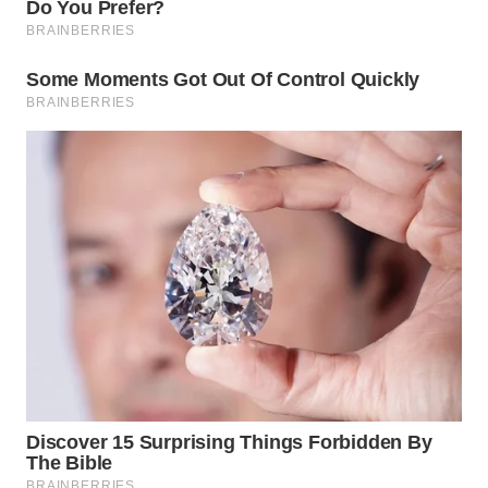
KONSUMEN
LISTRIK
MASYARAKAT
KELISTRIKAN
WALINKI
ID
MAWAKA
ID
MARTABAT
NET
PLN
WATCH