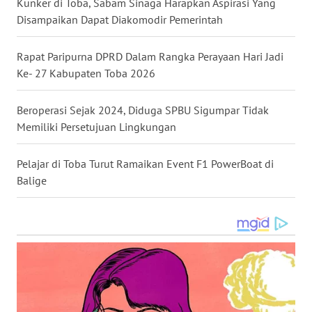
Kunker di Toba, Sabam Sinaga Harapkan Aspirasi Yang
KARO
Disampaikan Dapat Diakomodir Pemerintah
WN
Rapat Paripurna DPRD Dalam Rangka Perayaan Hari Jadi
SIMALUNGUN
Ke- 27 Kabupaten Toba 2026
WN
Beroperasi Sejak 2024, Diduga SPBU Sigumpar Tidak
LABUHANBATU
Memiliki Persetujuan Lingkungan
WN
Pelajar di Toba Turut Ramaikan Event F1 PowerBoat di
TAPANULI
Balige
TENGAH
WN DELI
SERDANG
WN
TEBING
TINGGI