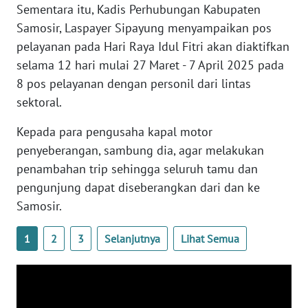
Sementara itu, Kadis Perhubungan Kabupaten
WN
Samosir, Laspayer Sipayung menyampaikan pos
BALI
pelayanan pada Hari Raya Idul Fitri akan diaktifkan
selama 12 hari mulai 27 Maret - 7 April 2025 pada
WN
KALBAR
8 pos pelayanan dengan personil dari lintas
sektoral.
WN
Kepada para pengusaha kapal motor
KALTENG
penyeberangan, sambung dia, agar melakukan
penambahan trip sehingga seluruh tamu dan
WN
KALTARA
pengunjung dapat diseberangkan dari dan ke
Samosir.
WN
KALSEL
1
2
3
Selanjutnya
Lihat Semua
WN
KALTIM