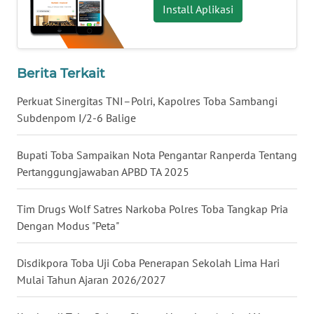
Install Aplikasi
WN
DANAU
TOBA
Berita Terkait
WN
NIAS
Perkuat Sinergitas TNI–Polri, Kapolres Toba Sambangi
Subdenpom I/2-6 Balige
WN
LANGKAT
Bupati Toba Sampaikan Nota Pengantar Ranperda Tentang
Pertanggungjawaban APBD TA 2025
WN
TAPANULI
Tim Drugs Wolf Satres Narkoba Polres Toba Tangkap Pria
SELATAN
Dengan Modus "Peta"
WN
TANJUNG
Disdikpora Toba Uji Coba Penerapan Sekolah Lima Hari
LESUNG
Mulai Tahun Ajaran 2026/2027
WN