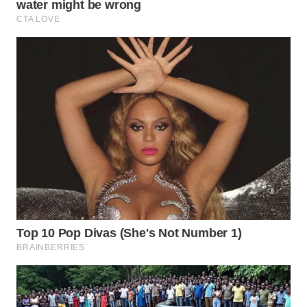
WN
TANGERANG
WN
BINJAI
WN
CIREBON
WN
INDRAMAYU
WN
KUNINGAN
WN
MAJALENGKA