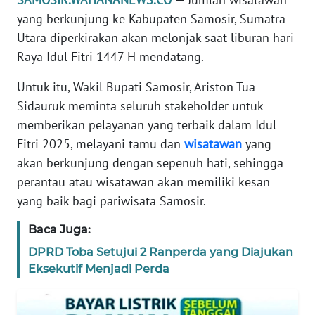
WN
yang berkunjung ke Kabupaten Samosir, Sumatra
SUMUT
Utara diperkirakan akan melonjak saat liburan hari
Raya Idul Fitri 1447 H mendatang.
WN
JAKARTA
Untuk itu, Wakil Bupati Samosir, Ariston Tua
Sidauruk meminta seluruh stakeholder untuk
WN
memberikan pelayanan yang terbaik dalam Idul
JABAR
Fitri 2025, melayani tamu dan
wisatawan
yang
akan berkunjung dengan sepenuh hati, sehingga
WN
perantau atau wisatawan akan memiliki kesan
BANTEN
yang baik bagi pariwisata Samosir.
WN
Baca Juga:
NTT
DPRD Toba Setujui 2 Ranperda yang Diajukan
Eksekutif Menjadi Perda
WN
KEPRI