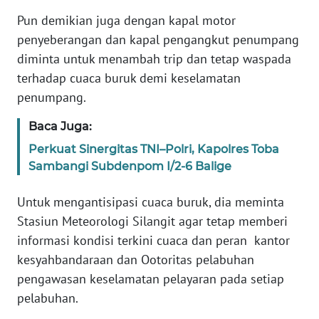
Pun demikian juga dengan kapal motor
WN
BENGKULU
penyeberangan dan kapal pengangkut penumpang
diminta untuk menambah trip dan tetap waspada
WN
terhadap cuaca buruk demi keselamatan
LAMPUNG
penumpang.
WN
Baca Juga:
JATENG
Perkuat Sinergitas TNI–Polri, Kapolres Toba
Sambangi Subdenpom I/2-6 Balige
WN
NUSANTARA
Untuk mengantisipasi cuaca buruk, dia meminta
Stasiun Meteorologi Silangit agar tetap memberi
WN
informasi kondisi terkini cuaca dan peran kantor
JOGJA
kesyahbandaraan dan Ootoritas pelabuhan
pengawasan keselamatan pelayaran pada setiap
WN
pelabuhan.
JATIM