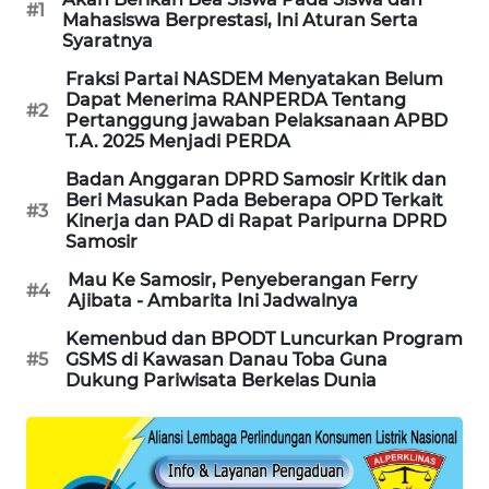
ANUGERAH
#1
Mahasiswa Berprestasi, Ini Aturan Serta
NEWS
Syaratnya
Fraksi Partai NASDEM Menyatakan Belum
AKHLAK
Dapat Menerima RANPERDA Tentang
ID
#2
Pertanggung jawaban Pelaksanaan APBD
T.A. 2025 Menjadi PERDA
PERAPKI
Badan Anggaran DPRD Samosir Kritik dan
NEWS
Beri Masukan Pada Beberapa OPD Terkait
#3
Kinerja dan PAD di Rapat Paripurna DPRD
Samosir
SONYA
ASA
Mau Ke Samosir, Penyeberangan Ferry
#4
NEWS
Ajibata - Ambarita Ini Jadwalnya
Kemenbud dan BPODT Luncurkan Program
#5
GSMS di Kawasan Danau Toba Guna
Dukung Pariwisata Berkelas Dunia