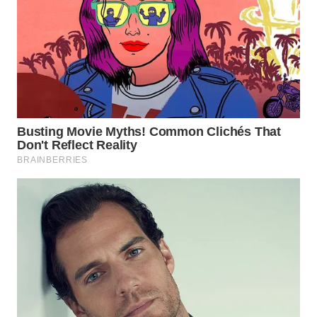
WN
PAKPAK
WN
KARAWANG
WN
BEKASI
WN
BOGOR
WN
DEPOK
WN
TAPANULI