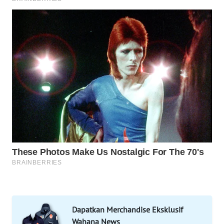
MKLI
LPKKI
LKKI
KOPEKLIN
PORTAL
KONSUMEN
FORWAMKI
ALPERKLINAS
Dapatkan Merchandise Eksklusif
FORJASIDA
Wahana News