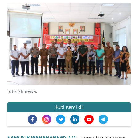
TENTANG
KAMI
PEDOMAN
MEDIA
SIBER
REDAKSI
KARIR
foto istimewa.
DISCLAIMER
Ikuti Kami di:
Wahana
News
Regional
SAMOSIR.WAHANANEWS.CO
—
Jumlah wisatawan