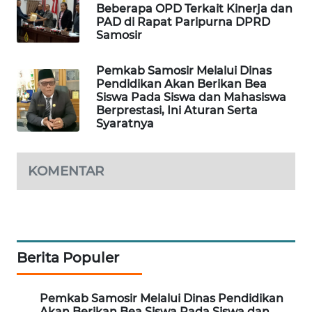
GARONGGANG
Beberapa OPD Terkait Kinerja dan
NEWS
PAD di Rapat Paripurna DPRD
Samosir
FISUELRI
Pemkab Samosir Melalui Dinas
ID
Pendidikan Akan Berikan Bea
Siswa Pada Siswa dan Mahasiswa
ENERGI
Berprestasi, Ini Aturan Serta
Syaratnya
NEWS
CILEUNGSI
KOMENTAR
NEWS
BERKAT
NEWS
Berita Populer
BERAMPU
NEWS
Pemkab Samosir Melalui Dinas Pendidikan
Akan Berikan Bea Siswa Pada Siswa dan