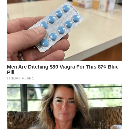
WN
PAKPAK
WN
KARAWANG
WN
BEKASI
WN
BOGOR
WN
DEPOK
WN
TAPANULI