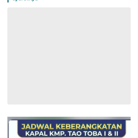
WN
PAPUA
WN
PAPUA
BARAT
WN
RIAU
WN
SERAMBI
WN
JAMBI
WN
SULTRA