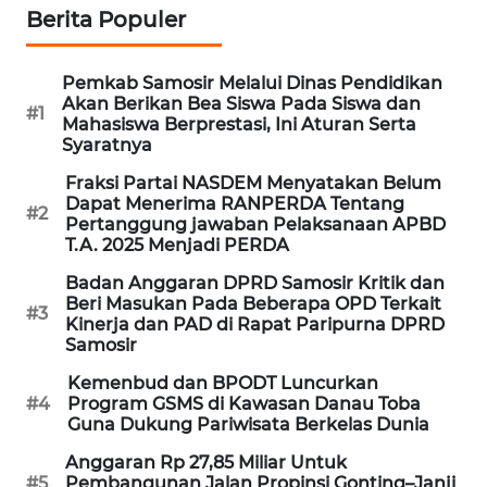
NEWS
Berita Populer
METRO
Pemkab Samosir Melalui Dinas Pendidikan
JAKARTA
Akan Berikan Bea Siswa Pada Siswa dan
#1
NEWS
Mahasiswa Berprestasi, Ini Aturan Serta
Syaratnya
KRT
Fraksi Partai NASDEM Menyatakan Belum
NEWS
Dapat Menerima RANPERDA Tentang
#2
Pertanggung jawaban Pelaksanaan APBD
T.A. 2025 Menjadi PERDA
KARING
NEWS
Badan Anggaran DPRD Samosir Kritik dan
Beri Masukan Pada Beberapa OPD Terkait
#3
Kinerja dan PAD di Rapat Paripurna DPRD
JURNAL
Samosir
MARITIM
Kemenbud dan BPODT Luncurkan
#4
Program GSMS di Kawasan Danau Toba
HUMBANG
Guna Dukung Pariwisata Berkelas Dunia
NEWS
Anggaran Rp 27,85 Miliar Untuk
#5
Pembangunan Jalan Propinsi Gonting–Janji