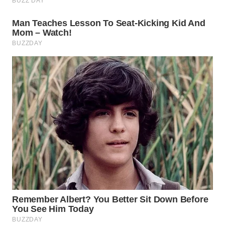
WAHANANEWS
ID
WAHANANEWS
CO ID
WAHANANEWS
NET
WAHANA
SPORT
WAHANA
UMKM
WAHANA
SELEB