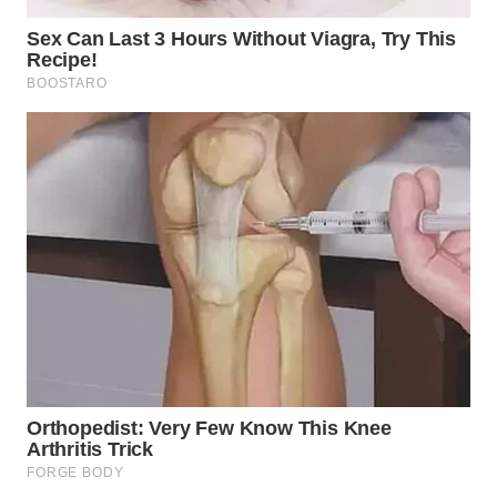
WN
TANGERANG
WN
BINJAI
WN
CIREBON
WN
INDRAMAYU
WN
KUNINGAN
WN
MAJALENGKA