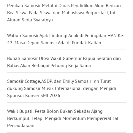
Pemkab Samosir Melalui Dinas Pendidikan Akan Berikan
WN
SULSEL
Bea Siswa Pada Siswa dan Mahasiswa Berprestasi, Ini
Aturan Serta Syaratnya
WN
GORONTALO
Wabup Samosir Ajak Lindungi Anak di Peringatan HAN Ke-
42, Masa Depan Samosir Ada di Pundak Kalian
WN
SULUT
Bupati Samosir Ulosi Wakil Gubernur Papua Selatan dan
Bahas Akan Berbagai Peluang Kerja Sama
WN
MALUKU
Samosir Cottage,ASDP, dan Emily Samosir Inn Turut
dukung Samosir Musik Internasional dengan Menjadi
WN
Sponsor Konser SMI 2026
MALUT
Wakil Bupati: Pesta Bolon Bukan Sekadar Ajang
WN
Berkumpul, Tetapi Menjadi Momentum Mempererat Tali
DAIRI
Persaudaraan