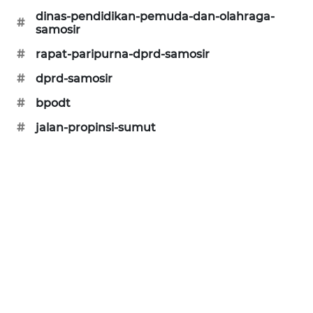
ANUGERAH
dinas-pendidikan-pemuda-dan-olahraga-
NEWS
#
samosir
#
rapat-paripurna-dprd-samosir
AKHLAK
ID
#
dprd-samosir
#
bpodt
PERAPKI
NEWS
#
jalan-propinsi-sumut
SONYA
ASA
NEWS