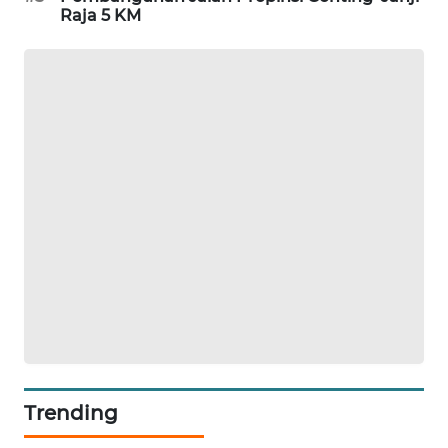
GARONGGANG
Raja 5 KM
NEWS
FISUELRI
ID
ENERGI
NEWS
CILEUNGSI
NEWS
BERKAT
NEWS
BERAMPU
NEWS
Trending