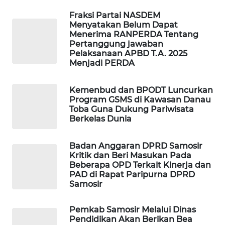
Fraksi Partai NASDEM
MKLI
Menyatakan Belum Dapat
Menerima RANPERDA Tentang
LPKKI
Pertanggung jawaban
Pelaksanaan APBD T.A. 2025
Menjadi PERDA
LKKI
Kemenbud dan BPODT Luncurkan
KOPEKLIN
Program GSMS di Kawasan Danau
Toba Guna Dukung Pariwisata
Berkelas Dunia
PORTAL
KONSUMEN
Badan Anggaran DPRD Samosir
Kritik dan Beri Masukan Pada
FORWAMKI
Beberapa OPD Terkait Kinerja dan
PAD di Rapat Paripurna DPRD
Samosir
ALPERKLINAS
Pemkab Samosir Melalui Dinas
FORJASIDA
Pendidikan Akan Berikan Bea