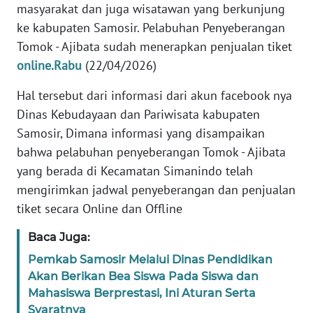
masyarakat dan juga wisatawan yang berkunjung
WN
ke kabupaten Samosir. Pelabuhan Penyeberangan
SUMUT
Tomok - Ajibata sudah menerapkan penjualan tiket
WN
online.Rabu
(22/04/2026)
JAKARTA
Hal tersebut dari informasi dari akun facebook nya
Dinas Kebudayaan dan Pariwisata kabupaten
WN
JABAR
Samosir, Dimana informasi yang disampaikan
bahwa pelabuhan penyeberangan Tomok - Ajibata
WN
yang berada di Kecamatan Simanindo telah
BANTEN
mengirimkan jadwal penyeberangan dan penjualan
tiket secara Online dan Offline
WN
NTT
Baca Juga:
Pemkab Samosir Melalui Dinas Pendidikan
WN
Akan Berikan Bea Siswa Pada Siswa dan
KEPRI
Mahasiswa Berprestasi, Ini Aturan Serta
Syaratnya