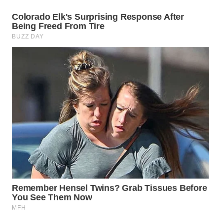
WAHANA
PERSONA
WAHANA
OTOMOTIF
WAHANA
HEALTH
WAHANA
DESA
WISATA
LAPAK
WAHANA
Wahana
Network