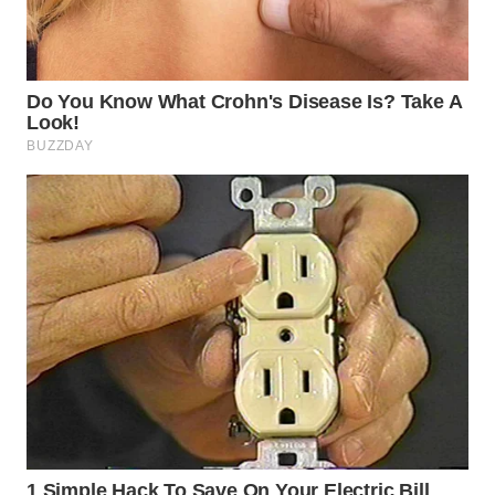
WN
LIKUPANG
WN
LABUANBAJO
WN
BORNEO
Wahana
Media
Group
WAHANA
NEWS
WAHANA
TANI