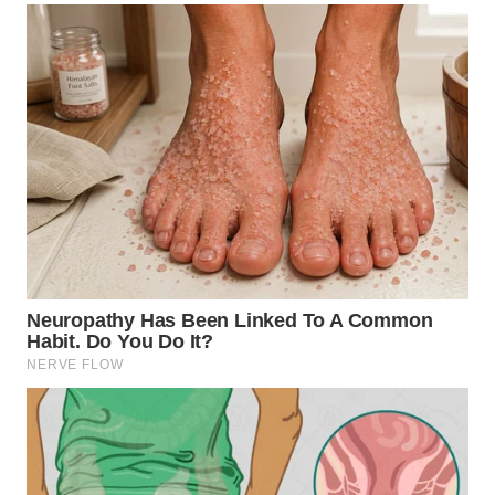
WN
SUBANG
WN
SUKABUMI
WN
PURWAKARTA
WN
PRIANGAN
TIMUR
WN
SEMARANG
WN
SOLO