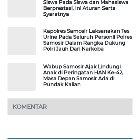
Siswa Pada Siswa dan Mahasiswa
Berprestasi, Ini Aturan Serta
TAMBANG
Syaratnya
NEWS
Kapolres Samosir Laksanakan Tes
SITUNGIR
Urine Pada Seluruh Personil Polres
NEWS
Samosir Dalam Rangka Dukung
Polri Jauh Dari Narkoba
SIDIKALANG
NEWS
Wabup Samosir Ajak Lindungi
Anak di Peringatan HAN Ke-42,
SIBARAGAS
Masa Depan Samosir Ada di
Pundak Kalian
NEWS
METRO
KOMENTAR
SIANTAR
NEWS
METRO
MEDAN