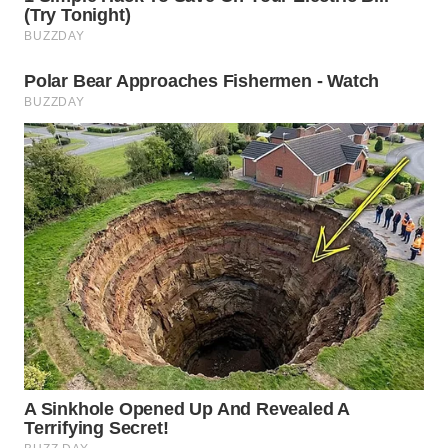
WAHANA
ADVOKAT
WAHANA
INFRASTRUKTUR
WAHANA
KONSUMEN
WAHANA
LISTRIK
WAHANA
TRAVEL
WAHANA
TV