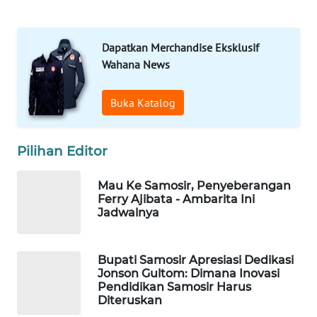
KONSUMEN
LISTRIK
Dapatkan Merchandise Eksklusif
Wahana News
MASYARAKAT
KELISTRIKAN
Buka Katalog
WALINKI
ID
Pilihan Editor
MAWAKA
Mau Ke Samosir, Penyeberangan
ID
Ferry Ajibata - Ambarita Ini
Jadwalnya
MARTABAT
NET
Bupati Samosir Apresiasi Dedikasi
Jonson Gultom: Dimana Inovasi
Pendidikan Samosir Harus
PLN
Diteruskan
WATCH