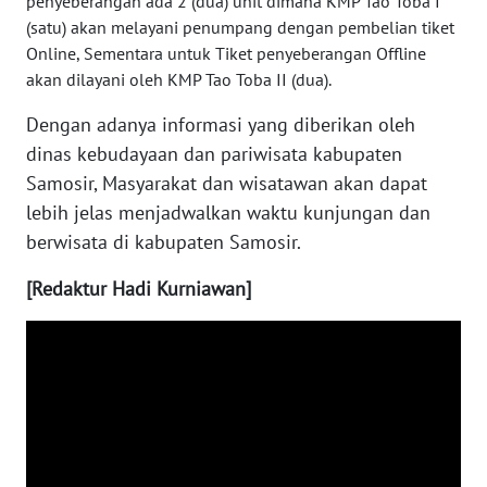
penyeberangan ada 2 (dua) unit dimana KMP Tao Toba I
(satu) akan melayani penumpang dengan pembelian tiket
WN
BENGKULU
Online, Sementara untuk Tiket penyeberangan Offline
akan dilayani oleh KMP Tao Toba II (dua).
WN
Dengan adanya informasi yang diberikan oleh
LAMPUNG
dinas kebudayaan dan pariwisata kabupaten
Samosir, Masyarakat dan wisatawan akan dapat
WN
lebih jelas menjadwalkan waktu kunjungan dan
JATENG
berwisata di kabupaten Samosir.
WN
[Redaktur Hadi Kurniawan]
NUSANTARA
WN
JOGJA
WN
JATIM