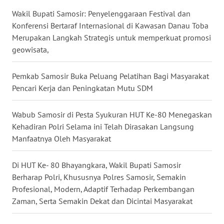
WN
Wakil Bupati Samosir: Penyelenggaraan Festival dan
DANAU
Konferensi Bertaraf Internasional di Kawasan Danau Toba
TOBA
Merupakan Langkah Strategis untuk memperkuat promosi
geowisata,
WN
NIAS
Pemkab Samosir Buka Peluang Pelatihan Bagi Masyarakat
Pencari Kerja dan Peningkatan Mutu SDM
WN
LANGKAT
Wabub Samosir di Pesta Syukuran HUT Ke-80 Menegaskan
Kehadiran Polri Selama ini Telah Dirasakan Langsung
WN
Manfaatnya Oleh Masyarakat
TAPANULI
SELATAN
Di HUT Ke- 80 Bhayangkara, Wakil Bupati Samosir
WN
Berharap Polri, Khususnya Polres Samosir, Semakin
TANJUNG
Profesional, Modern, Adaptif Terhadap Perkembangan
LESUNG
Zaman, Serta Semakin Dekat dan Dicintai Masyarakat
WN