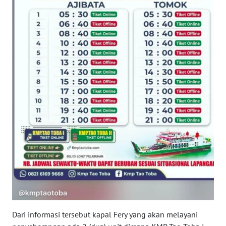
WN
NTB
WN
SULTENG
WN
SULBAR
WN
BABEL
WN
SUMBAR
WN
SUMSEL
Dari informasi tersebut kapal Fery yang akan melayani