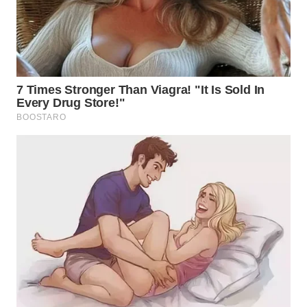
UTARA
WN
SAMOSIR
WN
PADANG
LAWAS
WN
SUMEDANG
WN
CIANJUR
WN
KEPULAUAN
SERIBU