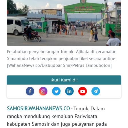
TENTANG
KAMI
PEDOMAN
MEDIA
SIBER
Pelabuhan penyeberangan Tomok -Ajibata di kecamatan
Simanindo telah terapkan penjualan tiket secara online
REDAKSI
[WahanaNews.co/Disbudpar Smr/Petrus Tampubolon]
KARIR
Ikuti Kami di:
DISCLAIMER
Wahana
SAMOSIR.WAHANANEWS.CO
- Tomok, Dalam
News
rangka mendukung kemajuan Pariwisata
Regional
kabupaten Samosir dan juga pelayanan pada