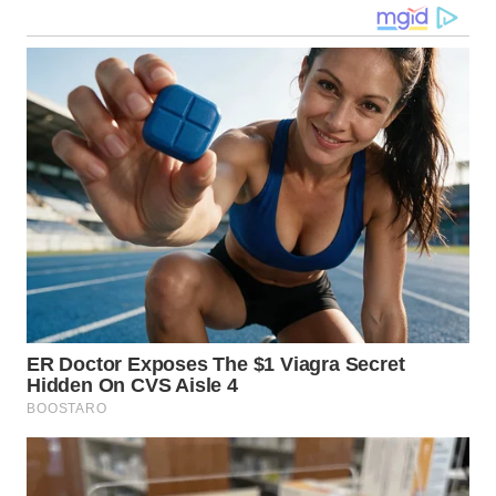
KARO
WN
SIMALUNGUN
WN
LABUHANBATU
WN
TAPANULI
TENGAH
WN DELI
SERDANG
WN
TEBING
TINGGI