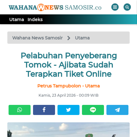
Utama
Indeks
WAHANA
Tutup
TV
Wahana News Samosir
Utama
Pelabuhan Penyeberang
UTAMA
Tomok - Ajibata Sudah
Informasi
Terapkan Tiket Online
INDEKS
Petrus Tampubolon - Utama
BERITA
Kamis, 23 April 2026 - 00:09 WIB
KONTAK
KAMI
INFO
IKLAN