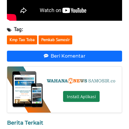
WN
BALI
WN
Tag:
KALBAR
Kmp Tao Toba
Pemkab Samosir
WN
KALTENG
Beri Komentar
WN
KALTARA
WN
Install Aplikasi
KALSEL
WN
KALTIM
Berita Terkait