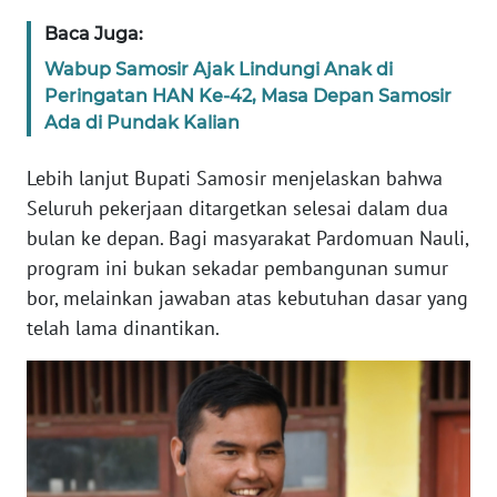
WN
Baca Juga:
BENGKULU
Wabup Samosir Ajak Lindungi Anak di
Peringatan HAN Ke-42, Masa Depan Samosir
WN
Ada di Pundak Kalian
LAMPUNG
Lebih lanjut Bupati Samosir menjelaskan bahwa
WN
Seluruh pekerjaan ditargetkan selesai dalam dua
JATENG
bulan ke depan. Bagi masyarakat Pardomuan Nauli,
program ini bukan sekadar pembangunan sumur
WN
bor, melainkan jawaban atas kebutuhan dasar yang
NUSANTARA
telah lama dinantikan.
WN
JOGJA
WN
JATIM