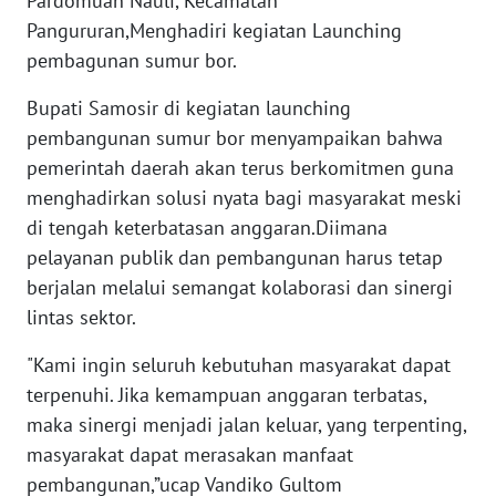
Pardomuan Nauli, Kecamatan
Pangururan,Menghadiri kegiatan Launching
WN
NTB
pembagunan sumur bor.
Bupati Samosir di kegiatan launching
WN
pembangunan sumur bor menyampaikan bahwa
SULTENG
pemerintah daerah akan terus berkomitmen guna
menghadirkan solusi nyata bagi masyarakat meski
WN
SULBAR
di tengah keterbatasan anggaran.Diimana
pelayanan publik dan pembangunan harus tetap
WN
berjalan melalui semangat kolaborasi dan sinergi
BABEL
lintas sektor.
WN
"Kami ingin seluruh kebutuhan masyarakat dapat
SUMBAR
terpenuhi. Jika kemampuan anggaran terbatas,
maka sinergi menjadi jalan keluar, yang terpenting,
WN
masyarakat dapat merasakan manfaat
SUMSEL
pembangunan,”ucap Vandiko Gultom