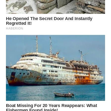
WN
LIKUPANG
WN
LABUANBAJO
WN
BORNEO
Wahana
Media
Group
WAHANA
NEWS
WAHANA
TANI