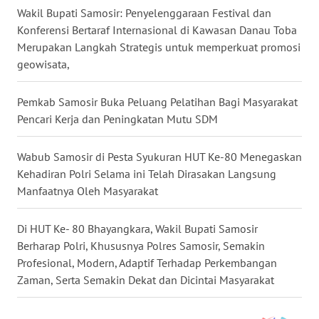
Wakil Bupati Samosir: Penyelenggaraan Festival dan
WN
Konferensi Bertaraf Internasional di Kawasan Danau Toba
PAKPAK
Merupakan Langkah Strategis untuk memperkuat promosi
geowisata,
WN
KARAWANG
Pemkab Samosir Buka Peluang Pelatihan Bagi Masyarakat
Pencari Kerja dan Peningkatan Mutu SDM
WN
BEKASI
Wabub Samosir di Pesta Syukuran HUT Ke-80 Menegaskan
Kehadiran Polri Selama ini Telah Dirasakan Langsung
WN
Manfaatnya Oleh Masyarakat
BOGOR
Di HUT Ke- 80 Bhayangkara, Wakil Bupati Samosir
WN
Berharap Polri, Khususnya Polres Samosir, Semakin
DEPOK
Profesional, Modern, Adaptif Terhadap Perkembangan
Zaman, Serta Semakin Dekat dan Dicintai Masyarakat
WN
TAPANULI