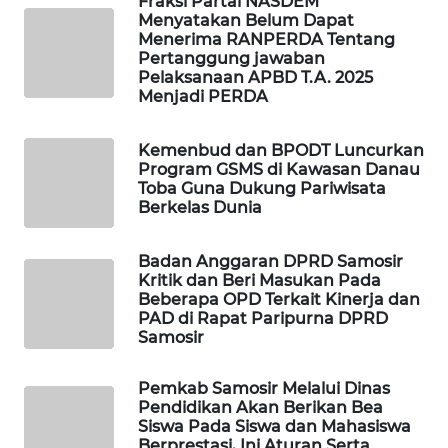
Fraksi Partai NASDEM
NEWS
Menyatakan Belum Dapat
Menerima RANPERDA Tentang
Pertanggung jawaban
METRO
Pelaksanaan APBD T.A. 2025
JAKARTA
Menjadi PERDA
NEWS
Kemenbud dan BPODT Luncurkan
KRT
Program GSMS di Kawasan Danau
NEWS
Toba Guna Dukung Pariwisata
Berkelas Dunia
KARING
NEWS
Badan Anggaran DPRD Samosir
Kritik dan Beri Masukan Pada
Beberapa OPD Terkait Kinerja dan
JURNAL
PAD di Rapat Paripurna DPRD
MARITIM
Samosir
HUMBANG
Pemkab Samosir Melalui Dinas
NEWS
Pendidikan Akan Berikan Bea
Siswa Pada Siswa dan Mahasiswa
Berprestasi, Ini Aturan Serta