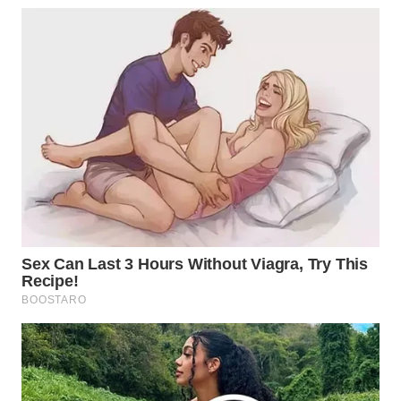
WAHANANEWS
ID
WAHANANEWS
CO ID
WAHANANEWS
NET
WAHANA
SPORT
WAHANA
UMKM
WAHANA
SELEB