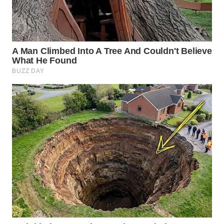
KONSUMEN
LISTRIK
MASYARAKAT
KELISTRIKAN
WALINKI
ID
MAWAKA
ID
MARTABAT
NET
PLN
WATCH