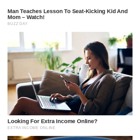
WN
TANGERANG
WN
BINJAI
WN
CIREBON
WN
INDRAMAYU
WN
KUNINGAN
WN
MAJALENGKA