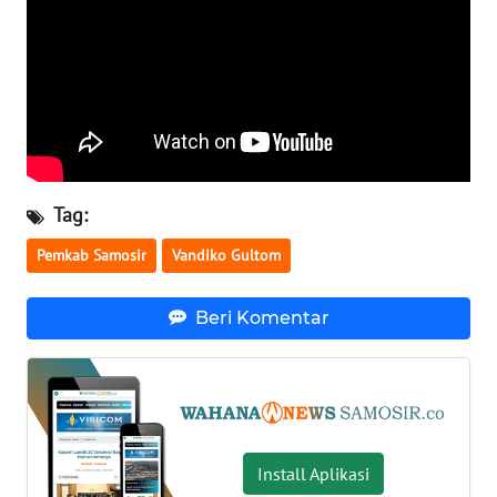
WN
DANAU
TOBA
WN
NIAS
WN
Tag:
LANGKAT
Pemkab Samosir
Vandiko Gultom
WN
TAPANULI
Beri Komentar
SELATAN
WN
TANJUNG
LESUNG
Install Aplikasi
WN