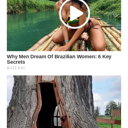
WAHANA
PERSONA
WAHANA
OTOMOTIF
WAHANA
HEALTH
WAHANA
DESA
WISATA
LAPAK
WAHANA
Wahana
Network