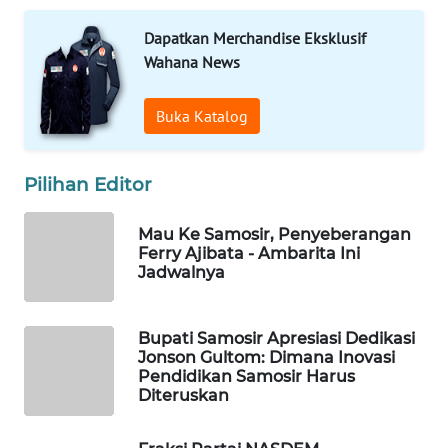
TAMBANG
Dapatkan Merchandise Eksklusif
NEWS
Wahana News
SITUNGIR
Buka Katalog
NEWS
SIDIKALANG
Pilihan Editor
NEWS
Mau Ke Samosir, Penyeberangan
SIBARAGAS
Ferry Ajibata - Ambarita Ini
NEWS
Jadwalnya
METRO
Bupati Samosir Apresiasi Dedikasi
SIANTAR
Jonson Gultom: Dimana Inovasi
NEWS
Pendidikan Samosir Harus
Diteruskan
METRO
MEDAN