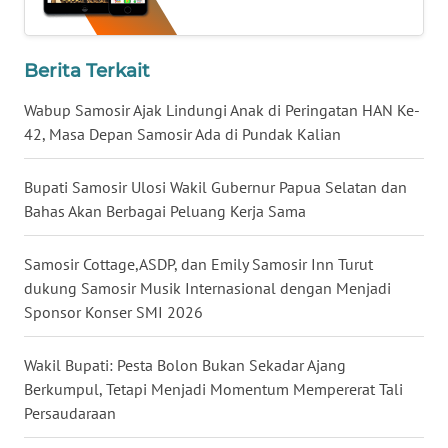
KARO
Berita Terkait
WN
SIMALUNGUN
Wabup Samosir Ajak Lindungi Anak di Peringatan HAN Ke-
42, Masa Depan Samosir Ada di Pundak Kalian
WN
LABUHANBATU
Bupati Samosir Ulosi Wakil Gubernur Papua Selatan dan
Bahas Akan Berbagai Peluang Kerja Sama
WN
TAPANULI
Samosir Cottage,ASDP, dan Emily Samosir Inn Turut
TENGAH
dukung Samosir Musik Internasional dengan Menjadi
Sponsor Konser SMI 2026
WN DELI
SERDANG
Wakil Bupati: Pesta Bolon Bukan Sekadar Ajang
Berkumpul, Tetapi Menjadi Momentum Mempererat Tali
WN
TEBING
Persaudaraan
TINGGI