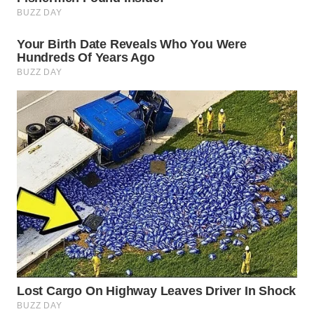
WAHANA
ADVOKAT
WAHANA
INFRASTRUKTUR
WAHANA
KONSUMEN
WAHANA
LISTRIK
WAHANA
TRAVEL
WAHANA
TV