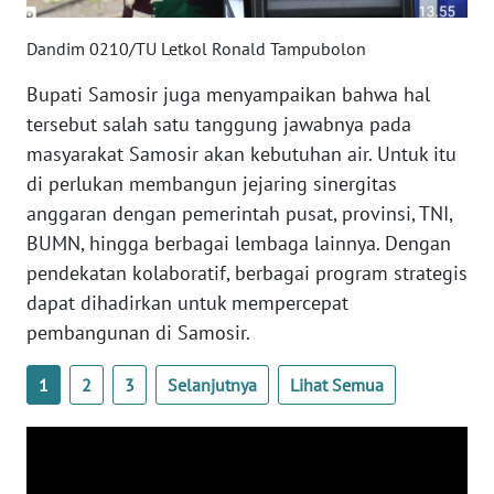
WN
SULSEL
Dandim 0210/TU Letkol Ronald Tampubolon
Bupati Samosir juga menyampaikan bahwa hal
WN
tersebut salah satu tanggung jawabnya pada
GORONTALO
masyarakat Samosir akan kebutuhan air. Untuk itu
di perlukan membangun jejaring sinergitas
WN
SULUT
anggaran dengan pemerintah pusat, provinsi, TNI,
BUMN, hingga berbagai lembaga lainnya. Dengan
WN
pendekatan kolaboratif, berbagai program strategis
MALUKU
dapat dihadirkan untuk mempercepat
pembangunan di Samosir.
WN
MALUT
1
2
3
Selanjutnya
Lihat Semua
WN
DAIRI