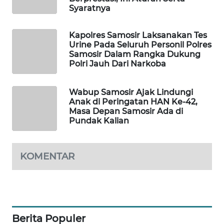
GARONGGANG
Syaratnya
NEWS
Kapolres Samosir Laksanakan Tes
FISUELRI
Urine Pada Seluruh Personil Polres
ID
Samosir Dalam Rangka Dukung
Polri Jauh Dari Narkoba
ENERGI
NEWS
Wabup Samosir Ajak Lindungi
Anak di Peringatan HAN Ke-42,
Masa Depan Samosir Ada di
CILEUNGSI
Pundak Kalian
NEWS
BERKAT
KOMENTAR
NEWS
BERAMPU
NEWS
Berita Populer