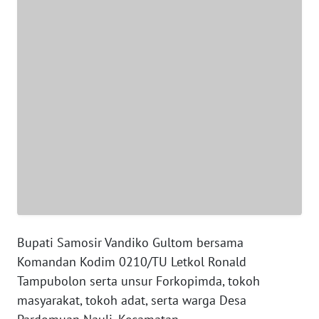
WN
PAPUA
WN
PAPUA
BARAT
WN
RIAU
WN
SERAMBI
WN
Bupati Samosir Vandiko Gultom bersama
JAMBI
Komandan Kodim 0210/TU Letkol Ronald
Tampubolon serta unsur Forkopimda, tokoh
WN
masyarakat, tokoh adat, serta warga Desa
SULTRA