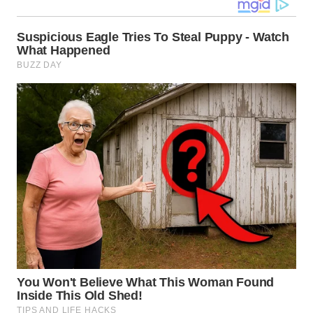
UTARA
WN
SAMOSIR
WN
PADANG
LAWAS
WN
SUMEDANG
WN
CIANJUR
WN
KEPULAUAN
SERIBU