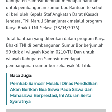
Kabupaten Samosir kembali mendapat bantuan
WN
untuk pembangunan sumur bor. Bantuan tersebut
SUMUT
di beri oleh Kepala Staf Angkatan Darat (Kasad)
Jenderal TNI Maruli Simanjuntak melalui program
WN
Karya Bhakti TNI. Selasa (28/04/2026)
JAKARTA
Total bantuan yang diberikan dalam program Karya
WN
Bhakti TNI di pembangunan Sumur Bor berjumlah
JABAR
50 titik di wilayah Kodim 0210/TU Dan untuk
wilayah Kabupaten Samosir mendapat
WN
pembangunan sumur bor sebanyak 30 Titik.
BANTEN
Baca Juga:
WN
NTT
Pemkab Samosir Melalui Dinas Pendidikan
Akan Berikan Bea Siswa Pada Siswa dan
Mahasiswa Berprestasi, Ini Aturan Serta
WN
Syaratnya
KEPRI