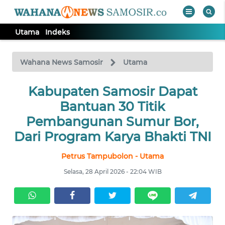
Utama
Indeks
WAHANA
Tutup
TV
Wahana News Samosir
Utama
Kabupaten Samosir Dapat
UTAMA
Bantuan 30 Titik
Informasi
Pembangunan Sumur Bor,
Dari Program Karya Bhakti TNI
INDEKS
BERITA
Petrus Tampubolon - Utama
Selasa, 28 April 2026 - 22:04 WIB
KONTAK
KAMI
INFO
IKLAN