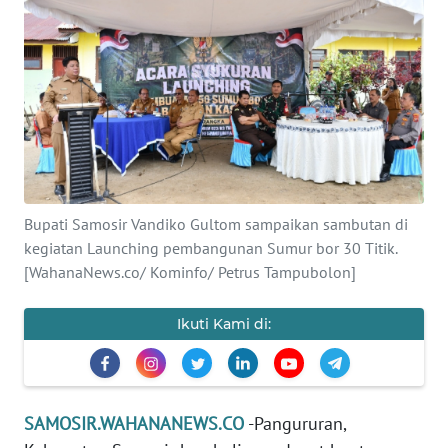
TENTANG
KAMI
PEDOMAN
MEDIA
SIBER
REDAKSI
Bupati Samosir Vandiko Gultom sampaikan sambutan di
kegiatan Launching pembangunan Sumur bor 30 Titik.
KARIR
[WahanaNews.co/ Kominfo/ Petrus Tampubolon]
DISCLAIMER
Ikuti Kami di:
Wahana
News
Regional
SAMOSIR.WAHANANEWS.CO
-Pangururan,