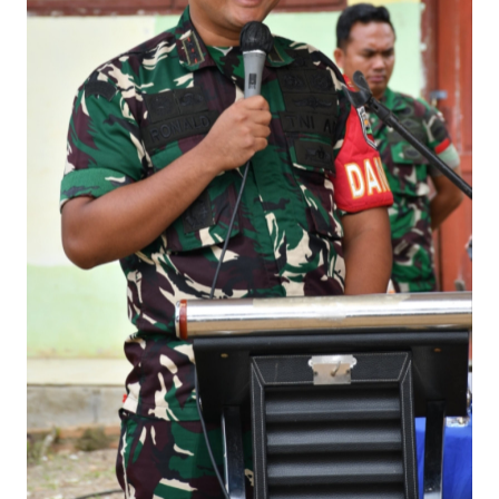
WN
BALI
WN
KALBAR
WN
KALTENG
WN
KALTARA
WN
KALSEL
WN
KALTIM