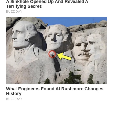
MKLI
LPKKI
LKKI
KOPEKLIN
PORTAL
KONSUMEN
FORWAMKI
ALPERKLINAS
FORJASIDA