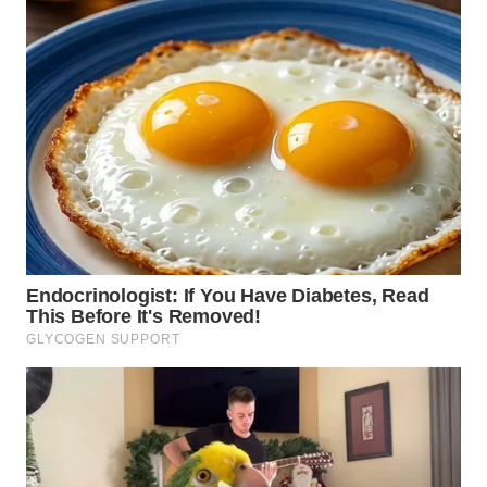
WN
SUBANG
WN
SUKABUMI
WN
PURWAKARTA
WN
PRIANGAN
TIMUR
WN
SEMARANG
WN
SOLO