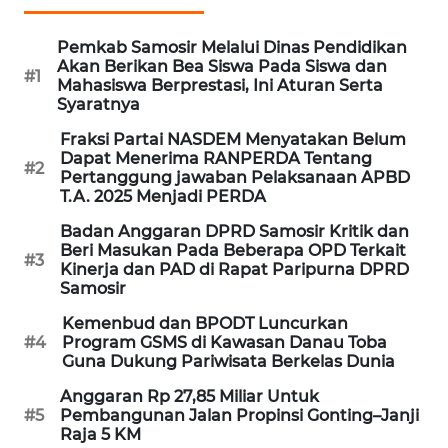
ANUGERAH
NEWS
Pemkab Samosir Melalui Dinas Pendidikan
Akan Berikan Bea Siswa Pada Siswa dan
#1
AKHLAK
Mahasiswa Berprestasi, Ini Aturan Serta
ID
Syaratnya
Fraksi Partai NASDEM Menyatakan Belum
PERAPKI
Dapat Menerima RANPERDA Tentang
#2
NEWS
Pertanggung jawaban Pelaksanaan APBD
T.A. 2025 Menjadi PERDA
SONYA
Badan Anggaran DPRD Samosir Kritik dan
ASA
Beri Masukan Pada Beberapa OPD Terkait
#3
NEWS
Kinerja dan PAD di Rapat Paripurna DPRD
Samosir
Kemenbud dan BPODT Luncurkan
#4
Program GSMS di Kawasan Danau Toba
Guna Dukung Pariwisata Berkelas Dunia
Anggaran Rp 27,85 Miliar Untuk
#5
Pembangunan Jalan Propinsi Gonting–Janji
Raja 5 KM