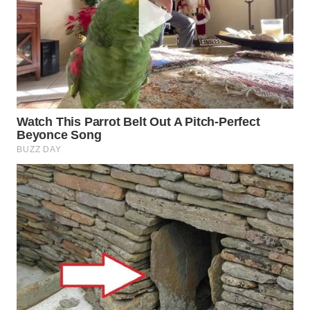
WN
BOROBUDUR
WN
MADURA
WN
SURABAYA
WN
NATUNA
WN
BINTAN
WN
MANDALIKA