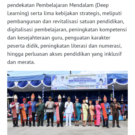
pendekatan Pembelajaran Mendalam (Deep
WN
SULSEL
Learning) serta lima kebijakan strategis, meliputi
pembangunan dan revitalisasi satuan pendidikan,
WN
digitalisasi pembelajaran, peningkatan kompetensi
GORONTALO
dan kesejahteraan guru, penguatan karakter
peserta didik, peningkatan literasi dan numerasi,
WN
hingga perluasan akses pendidikan yang inklusif
SULUT
dan merata.
WN
MALUKU
WN
MALUT
WN
DAIRI