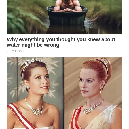
WAHANA
ADVOKAT
WAHANA
INFRASTRUKTUR
WAHANA
KONSUMEN
WAHANA
LISTRIK
WAHANA
TRAVEL
WAHANA
TV