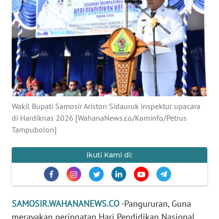
TENTANG
KAMI
PEDOMAN
MEDIA
SIBER
Wakil Bupati Samosir Ariston Sidauruk inspektur upacara
REDAKSI
di Hardiknas 2026 [WahanaNews.co/Kominfo/Petrus
Tampubolon]
KARIR
Ikuti Kami di:
DISCLAIMER
Wahana
News
Regional
SAMOSIR.WAHANANEWS.CO
-Pangururan, Guna
merayakan peringatan Hari Pendidikan Nasional