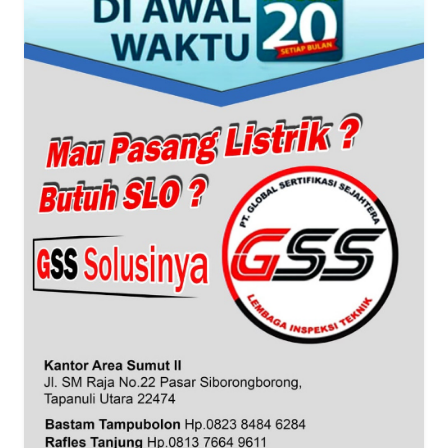
WN
PAPUA
WN
PAPUA
BARAT
WN
RIAU
WN
SERAMBI
WN
JAMBI
WN
SULTRA