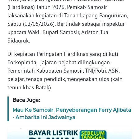
WN
(Hardiknas) Tahun 2026, Pemkab Samosir
SUMUT
laksanakan kegiatan di Tanah Lapang Pangururan,
Sabtu (02/05/2026). Bertindak sebagai inspektur
WN
upacara Wakil Bupati Samosir, Ariston Tua
JAKARTA
Sidauruk.
WN
Di kegiatan Peringatan Hardiknas yang diikuti
JABAR
Forkopimda, jajaran pejabat dilingkungan
Pemerintah Kabupaten Samosir, TNI/Polri, ASN,
WN
pelajar, tenaga pendidik,mengenakan ulos (kain
BANTEN
tenun khas Batak)
WN
Baca Juga:
NTT
Mau Ke Samosir, Penyeberangan Ferry Ajibata
- Ambarita Ini Jadwalnya
WN
KEPRI