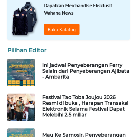
GARONGGANG
Dapatkan Merchandise Eksklusif
NEWS
Wahana News
FISUELRI
Buka Katalog
ID
ENERGI
Pilihan Editor
NEWS
Ini jadwal Penyeberangan Ferry
CILEUNGSI
Selain dari Penyeberangan Ajibata
- Ambarita
NEWS
BERKAT
Festival Tao Toba Joujou 2026
NEWS
Resmi di buka , Harapan Transaksi
Elektronik Selama Festival Dapat
Melebihi 2,5 miliar
BERAMPU
NEWS
Mau Ke Samosir, Penyeberangan