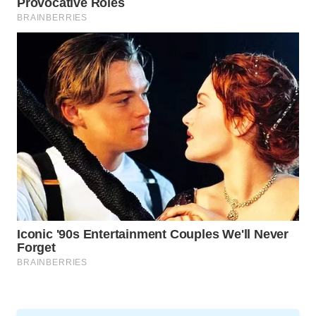
NEWS
METRO
JAKARTA
NEWS
KRT
NEWS
KARING
NEWS
JURNAL
MARITIM
HUMBANG
NEWS