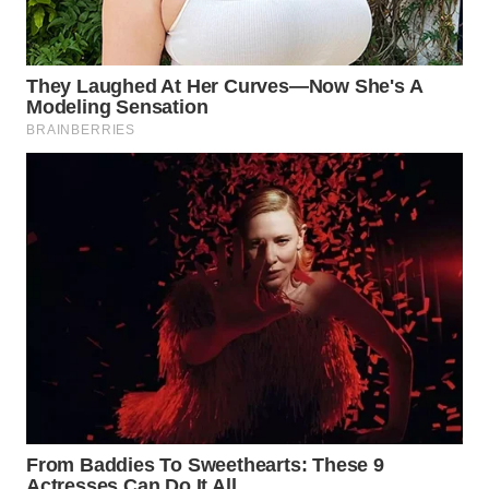
WN
SUBANG
WN
SUKABUMI
WN
PURWAKARTA
WN
PRIANGAN
TIMUR
WN
SEMARANG
WN
SOLO