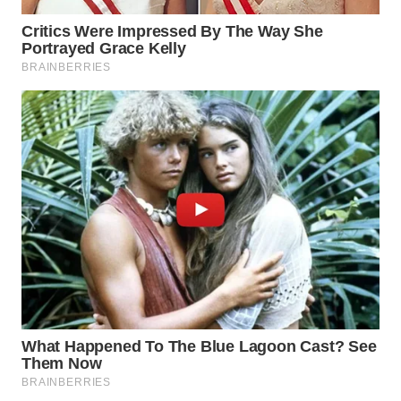
WAHANANEWS
ID
WAHANANEWS
CO ID
WAHANANEWS
NET
WAHANA
SPORT
WAHANA
UMKM
WAHANA
SELEB