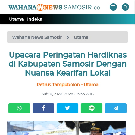
Utama
Indeks
WAHANA
Tutup
TV
Wahana News Samosir
Utama
Upacara Peringatan Hardiknas
UTAMA
di Kabupaten Samosir Dengan
Informasi
Nuansa Kearifan Lokal
INDEKS
Petrus Tampubolon - Utama
BERITA
Sabtu, 2 Mei 2026 - 15:56 WIB
KONTAK
KAMI
INFO
IKLAN