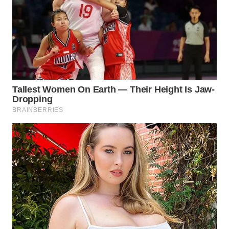
WN
TANGERANG
WN
BINJAI
WN
CIREBON
WN
INDRAMAYU
WN
KUNINGAN
WN
MAJALENGKA