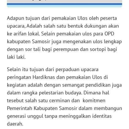
WN
NTB
Adapun tujuan dari pemakaian Ulos oleh peserta
upacara, Adalah salah satu bentuk dukungan akan
WN
ke arifan lokal. Selain pemakaian ulos para OPD
SULTENG
kabupaten Samosir juga mengenakan ulos lengkap
dengan sor tali bagi perempuan dan sortopi bagi
WN
laki laki.
SULBAR
Selain itu tujuan dari perpaduan upacara
WN
peringatan Hardiknas dan pemakaian Ulos di
BABEL
kegiatan adalah dengan semangat pendidikan juga
dalam rangka pelestarian budaya. Dimana hal
WN
tesebut salah satu cerminan dan komitmen
SUMBAR
Pemerintah Kabupaten Samosir dalam membangun
generasi unggul tanpa meninggalkan identitas
WN
SUMSEL
daerah.