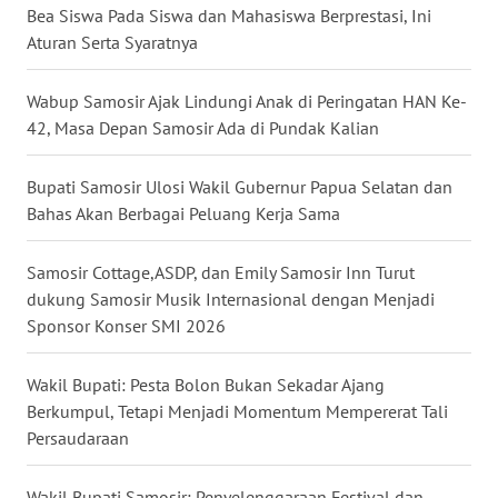
Bea Siswa Pada Siswa dan Mahasiswa Berprestasi, Ini
Aturan Serta Syaratnya
WN
PAKPAK
Wabup Samosir Ajak Lindungi Anak di Peringatan HAN Ke-
WN
42, Masa Depan Samosir Ada di Pundak Kalian
KARAWANG
Bupati Samosir Ulosi Wakil Gubernur Papua Selatan dan
WN
Bahas Akan Berbagai Peluang Kerja Sama
BEKASI
Samosir Cottage,ASDP, dan Emily Samosir Inn Turut
WN
dukung Samosir Musik Internasional dengan Menjadi
BOGOR
Sponsor Konser SMI 2026
WN
Wakil Bupati: Pesta Bolon Bukan Sekadar Ajang
DEPOK
Berkumpul, Tetapi Menjadi Momentum Mempererat Tali
Persaudaraan
WN
TAPANULI
Wakil Bupati Samosir: Penyelenggaraan Festival dan