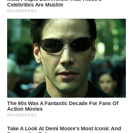
TAMBANG
NEWS
SITUNGIR
NEWS
SIDIKALANG
NEWS
SIBARAGAS
NEWS
METRO
SIANTAR
NEWS
METRO
MEDAN