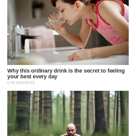
WN
LIKUPANG
WN
LABUANBAJO
WN
BORNEO
Wahana
Media
Group
WAHANA
NEWS
WAHANA
TANI