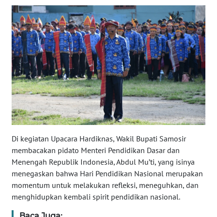
WN
BENGKULU
WN
LAMPUNG
WN
JATENG
WN
NUSANTARA
Di kegiatan Upacara Hardiknas, Wakil Bupati Samosir
membacakan pidato Menteri Pendidikan Dasar dan
WN
Menengah Republik Indonesia, Abdul Mu’ti, yang isinya
JOGJA
menegaskan bahwa Hari Pendidikan Nasional merupakan
momentum untuk melakukan refleksi, meneguhkan, dan
WN
menghidupkan kembali spirit pendidikan nasional.
JATIM
Baca Juga: