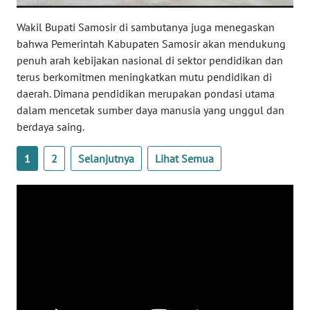
WN
DANAU
Wakil Bupati Samosir di sambutanya juga menegaskan
TOBA
bahwa Pemerintah Kabupaten Samosir akan mendukung
penuh arah kebijakan nasional di sektor pendidikan dan
WN
terus berkomitmen meningkatkan mutu pendidikan di
NIAS
daerah. Dimana pendidikan merupakan pondasi utama
dalam mencetak sumber daya manusia yang unggul dan
berdaya saing.
WN
LANGKAT
1
2
Selanjutnya
Lihat Semua
WN
TAPANULI
SELATAN
WN
TANJUNG
LESUNG
WN