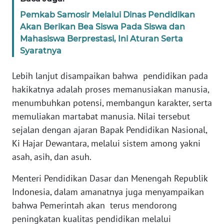
WN
Pemkab Samosir Melalui Dinas Pendidikan
BALI
Akan Berikan Bea Siswa Pada Siswa dan
Mahasiswa Berprestasi, Ini Aturan Serta
WN
Syaratnya
KALBAR
Lebih lanjut disampaikan bahwa pendidikan pada
WN
hakikatnya adalah proses memanusiakan manusia,
KALTENG
menumbuhkan potensi, membangun karakter, serta
memuliakan martabat manusia. Nilai tersebut
WN
sejalan dengan ajaran Bapak Pendidikan Nasional,
KALTARA
Ki Hajar Dewantara, melalui sistem among yakni
asah, asih, dan asuh.
WN
KALSEL
Menteri Pendidikan Dasar dan Menengah Republik
Indonesia, dalam amanatnya juga menyampaikan
WN
bahwa Pemerintah akan terus mendorong
KALTIM
peningkatan kualitas pendidikan melalui