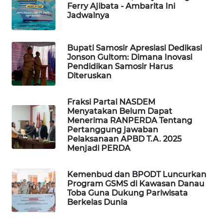
ANUGERAH
Ferry Ajibata - Ambarita Ini
NEWS
Jadwalnya
AKHLAK
Bupati Samosir Apresiasi Dedikasi
ID
Jonson Gultom: Dimana Inovasi
Pendidikan Samosir Harus
PERAPKI
Diteruskan
NEWS
Fraksi Partai NASDEM
SONYA
Menyatakan Belum Dapat
Menerima RANPERDA Tentang
ASA
Pertanggung jawaban
NEWS
Pelaksanaan APBD T.A. 2025
Menjadi PERDA
Kemenbud dan BPODT Luncurkan
Program GSMS di Kawasan Danau
Toba Guna Dukung Pariwisata
Berkelas Dunia