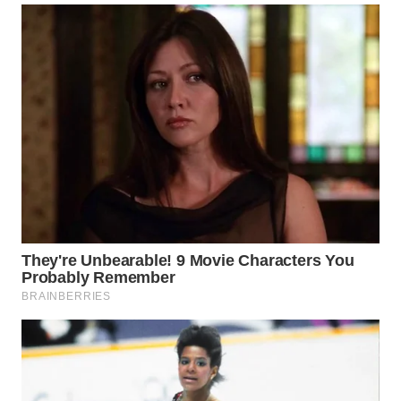
WAHANA
PERSONA
WAHANA
OTOMOTIF
WAHANA
HEALTH
WAHANA
DESA
WISATA
LAPAK
WAHANA
Wahana
Network