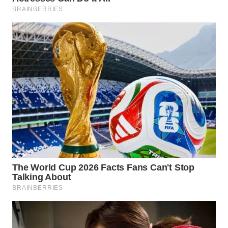
WN
BOROBUDUR
WN
MADURA
WN
SURABAYA
WN
NATUNA
WN
BINTAN
WN
MANDALIKA