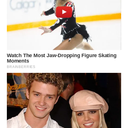
KONSUMEN
LISTRIK
MASYARAKAT
KELISTRIKAN
WALINKI
ID
MAWAKA
ID
MARTABAT
NET
PLN
WATCH