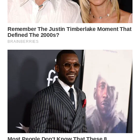
MKLI
LPKKI
LKKI
KOPEKLIN
PORTAL
KONSUMEN
FORWAMKI
ALPERKLINAS
FORJASIDA