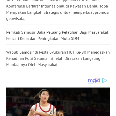
UTARA
Konferensi Bertaraf Internasional di Kawasan Danau Toba
Merupakan Langkah Strategis untuk memperkuat promosi
WN
geowisata,
SAMOSIR
Pemkab Samosir Buka Peluang Pelatihan Bagi Masyarakat
WN
Pencari Kerja dan Peningkatan Mutu SDM
PADANG
LAWAS
Wabub Samosir di Pesta Syukuran HUT Ke-80 Menegaskan
WN
Kehadiran Polri Selama ini Telah Dirasakan Langsung
SUMEDANG
Manfaatnya Oleh Masyarakat
WN
CIANJUR
WN
KEPULAUAN
SERIBU