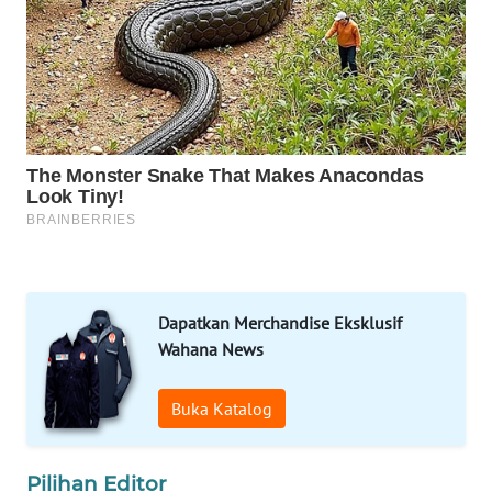
TAMBANG
NEWS
SITUNGIR
NEWS
SIDIKALANG
NEWS
SIBARAGAS
NEWS
Dapatkan Merchandise Eksklusif
Wahana News
METRO
SIANTAR
NEWS
Buka Katalog
METRO
Pilihan Editor
MEDAN