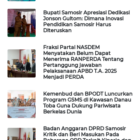
GARONGGANG
NEWS
Bupati Samosir Apresiasi Dedikasi
Jonson Gultom: Dimana Inovasi
Pendidikan Samosir Harus
FISUELRI
Diteruskan
ID
Fraksi Partai NASDEM
ENERGI
Menyatakan Belum Dapat
NEWS
Menerima RANPERDA Tentang
Pertanggung jawaban
Pelaksanaan APBD T.A. 2025
CILEUNGSI
Menjadi PERDA
NEWS
Kemenbud dan BPODT Luncurkan
BERKAT
Program GSMS di Kawasan Danau
NEWS
Toba Guna Dukung Pariwisata
Berkelas Dunia
BERAMPU
NEWS
Badan Anggaran DPRD Samosir
Kritik dan Beri Masukan Pada