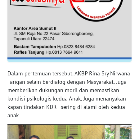
WN
NTB
WN
SULTENG
WN
SULBAR
Dalam pertemuan tersebut, AKBP Rina Sry Nirwana
WN
Tarigan selain berdialog dengan Masyarakat, Juga
BABEL
memberikan dukungan moril dan memastikan
kondisi psikologis kedua Anak, Juga menanyakan
WN
kapan tindakan KDRT sering di alami oleh kedua
SUMBAR
anak
WN
SUMSEL