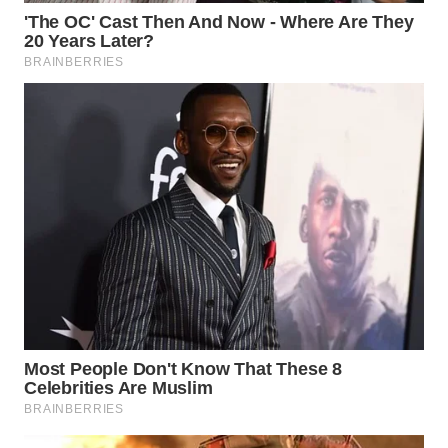
WN
LIKUPANG
WN
LABUANBAJO
WN
BORNEO
Wahana
Media
Group
WAHANA
NEWS
WAHANA
TANI