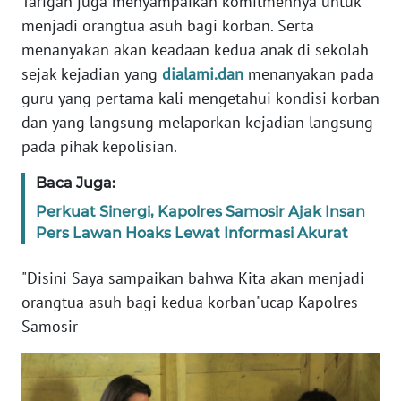
Tarigan juga menyampaikan komitmennya untuk
WN
menjadi orangtua asuh bagi korban. Serta
BALI
menanyakan akan keadaan kedua anak di sekolah
sejak kejadian yang
dialami.dan
menanyakan pada
WN
guru yang pertama kali mengetahui kondisi korban
KALBAR
dan yang langsung melaporkan kejadian langsung
pada pihak kepolisian.
WN
KALTENG
Baca Juga:
Perkuat Sinergi, Kapolres Samosir Ajak Insan
WN
Pers Lawan Hoaks Lewat Informasi Akurat
KALTARA
"Disini Saya sampaikan bahwa Kita akan menjadi
WN
orangtua asuh bagi kedua korban"ucap Kapolres
KALSEL
Samosir
WN
KALTIM