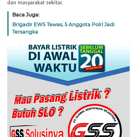
dan masyarakat sekitar.
WN
PAPUA
Baca Juga:
Brigadir EWS Tewas, 5 Anggota Polri Jadi
WN
Tersangka
PAPUA
BARAT
WN
RIAU
WN
SERAMBI
WN
JAMBI
WN
SULTRA