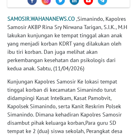
WN
SUMUT
SAMOSIR.WAHANANEWS.CO
,Simanindo, Kapolres
Samosir AKBP Rina Sry Nirwana Tarigan, S.I.K., M.H
WN
JAKARTA
lakukan kunjungan ke tempat tinggal akan anak
yang menjadi korban KDRT yang dilakukan oleh
WN
ibu tiri korban. Dan juga melihat akan
JABAR
perkembangan kesehatan dan psikologis dari
kedua anak. Sabtu, (11/04/2026)
WN
BANTEN
Kunjungan Kapolres Samosir Ke lokasi tempat
tinggal korban di kecamatan Simanindo turut
WN
didampingi Kasat Intelkam, Kasat Pamobvit,
NTT
Kapolsek Simanindo, serta Kanit Reskrim Polsek
Simanindo. Dimana kehadiran Kapolres Samosir
WN
disambut pihak keluarga korban,Para guru SD
KEPRI
tempat ke 2 (dua) siswa sekolah, Perangkat desa