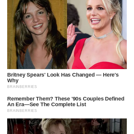
WN
TANGERANG
WN
BINJAI
WN
CIREBON
WN
INDRAMAYU
WN
KUNINGAN
WN
MAJALENGKA