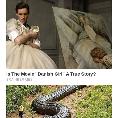
MKLI
LPKKI
LKKI
KOPEKLIN
PORTAL
KONSUMEN
FORWAMKI
ALPERKLINAS
FORJASIDA