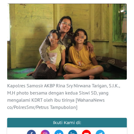
TENTANG
KAMI
PEDOMAN
MEDIA
SIBER
REDAKSI
KARIR
Kapolres Samosir AKBP Rina Sry Nirwana Tarigan, S.I.K.,
M.H photo bersama dengan kedua Siswi SD, yang
DISCLAIMER
mengalami KDRT oleh ibu tirinya [WahanaNews
co/PolresSmr/Petrus Tampubolon]
Wahana
News
Ikuti Kami di:
Regional