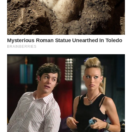
WN
BOROBUDUR
WN
MADURA
WN
SURABAYA
WN
NATUNA
WN
BINTAN
WN
MANDALIKA