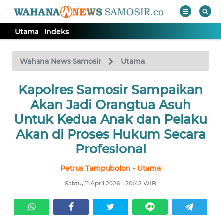
Utama
Indeks
WAHANA
Tutup
TV
Wahana News Samosir
Utama
Kapolres Samosir Sampaikan
UTAMA
Akan Jadi Orangtua Asuh
Informasi
Untuk Kedua Anak dan Pelaku
Akan di Proses Hukum Secara
INDEKS
BERITA
Profesional
Petrus Tampubolon - Utama
KONTAK
KAMI
Sabtu, 11 April 2026 - 20:42 WIB
INFO
IKLAN