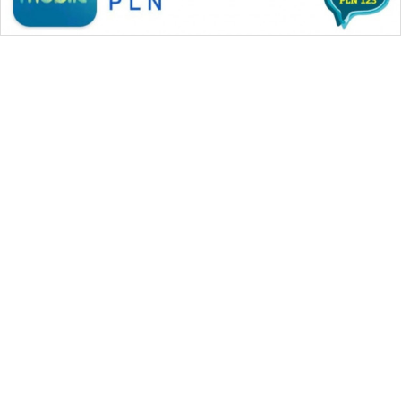
WAHANA MEDIA GROUP
|
|
|
WAHANA NEWS co
WAHANA TANI
WAHANA ADVOKAT
|
|
WAHANA INFRASTRUKTUR
WAHANA KONSUMEN
|
|
|
WAHANA LISTRIK
WAHANA TRAVEL
WAHANA TV
|
|
|
WAHANANEWS id
WAHANANEWS CO ID
WAHANANEWS NET
|
|
|
WAHANA SPORT ID
Wahana UMKM
Wahana Seleb
|
|
|
Wahana Persona
Wahana Otomotif
Wahana Health
|
Wahana Desa Wisata
Lapak Wahana