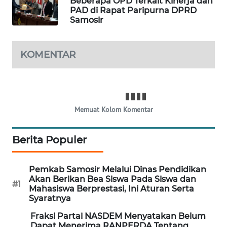
Beberapa OPD Terkait Kinerja dan
ANUGERAH
PAD di Rapat Paripurna DPRD
NEWS
Samosir
AKHLAK
ID
KOMENTAR
PERAPKI
NEWS
Memuat Kolom Komentar
SONYA
ASA
NEWS
Berita Populer
Pemkab Samosir Melalui Dinas Pendidikan
Akan Berikan Bea Siswa Pada Siswa dan
#1
Mahasiswa Berprestasi, Ini Aturan Serta
Syaratnya
Fraksi Partai NASDEM Menyatakan Belum
Dapat Menerima RANPERDA Tentang