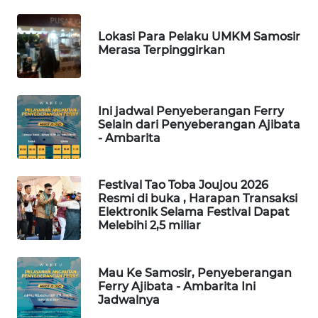
NEWS
Lokasi Para Pelaku UMKM Samosir
METRO
Merasa Terpinggirkan
JAKARTA
NEWS
Ini jadwal Penyeberangan Ferry
KRT
Selain dari Penyeberangan Ajibata
NEWS
- Ambarita
KARING
NEWS
Festival Tao Toba Joujou 2026
Resmi di buka , Harapan Transaksi
Elektronik Selama Festival Dapat
JURNAL
Melebihi 2,5 miliar
MARITIM
HUMBANG
Mau Ke Samosir, Penyeberangan
Ferry Ajibata - Ambarita Ini
NEWS
Jadwalnya