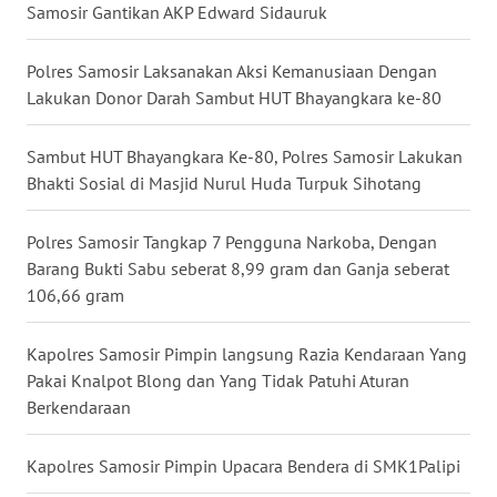
Samosir Gantikan AKP Edward Sidauruk
WN
PAKPAK
Polres Samosir Laksanakan Aksi Kemanusiaan Dengan
Lakukan Donor Darah Sambut HUT Bhayangkara ke-80
WN
KARAWANG
Sambut HUT Bhayangkara Ke-80, Polres Samosir Lakukan
Bhakti Sosial di Masjid Nurul Huda Turpuk Sihotang
WN
BEKASI
Polres Samosir Tangkap 7 Pengguna Narkoba, Dengan
Barang Bukti Sabu seberat 8,99 gram dan Ganja seberat
WN
106,66 gram
BOGOR
Kapolres Samosir Pimpin langsung Razia Kendaraan Yang
WN
Pakai Knalpot Blong dan Yang Tidak Patuhi Aturan
DEPOK
Berkendaraan
WN
Kapolres Samosir Pimpin Upacara Bendera di SMK1Palipi
TAPANULI