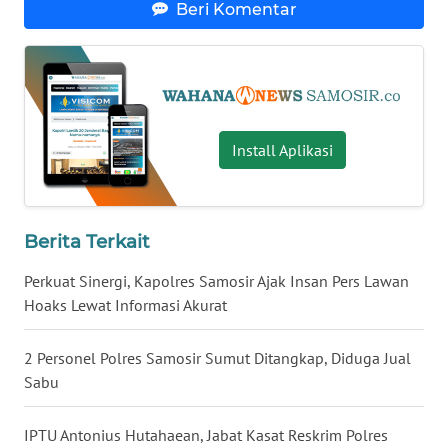
Beri Komentar
KARO
WN
SIMALUNGUN
WN
Install Aplikasi
LABUHANBATU
WN
Berita Terkait
TAPANULI
TENGAH
Perkuat Sinergi, Kapolres Samosir Ajak Insan Pers Lawan
Hoaks Lewat Informasi Akurat
WN DELI
SERDANG
2 Personel Polres Samosir Sumut Ditangkap, Diduga Jual
Sabu
WN
TEBING
TINGGI
IPTU Antonius Hutahaean, Jabat Kasat Reskrim Polres