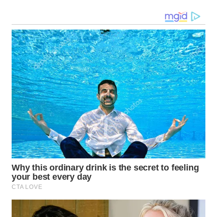
UTARA
WN
SAMOSIR
WN
PADANG
LAWAS
WN
SUMEDANG
WN
CIANJUR
WN
KEPULAUAN
SERIBU