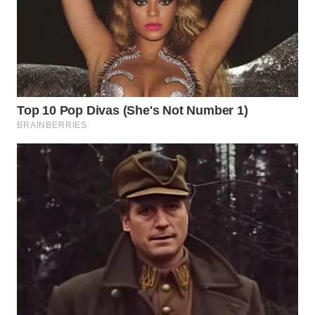
WAHANANEWS
ID
WAHANANEWS
CO ID
WAHANANEWS
NET
WAHANA
SPORT
WAHANA
UMKM
WAHANA
SELEB