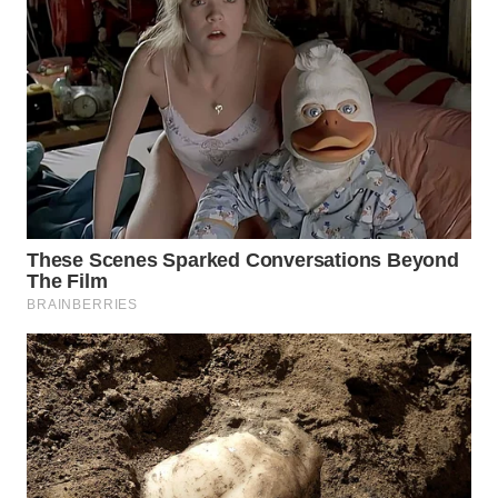
WN
SUBANG
WN
SUKABUMI
WN
PURWAKARTA
WN
PRIANGAN
TIMUR
WN
SEMARANG
WN
SOLO