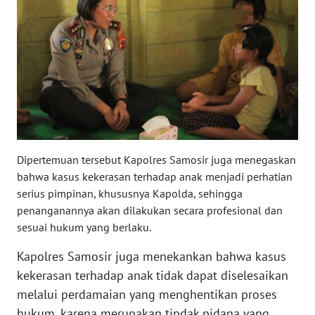
WN
SULSEL
WN
GORONTALO
WN
SULUT
Dipertemuan tersebut Kapolres Samosir juga menegaskan
WN
bahwa kasus kekerasan terhadap anak menjadi perhatian
MALUKU
serius pimpinan, khususnya Kapolda, sehingga
penanganannya akan dilakukan secara profesional dan
WN
sesuai hukum yang berlaku.
MALUT
Kapolres Samosir juga menekankan bahwa kasus
WN
kekerasan terhadap anak tidak dapat diselesaikan
DAIRI
melalui perdamaian yang menghentikan proses
hukum, karena merupakan tindak pidana yang