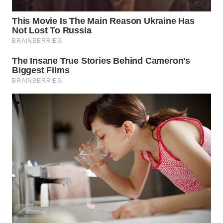
WAHANA
PERSONA
WAHANA
OTOMOTIF
WAHANA
HEALTH
WAHANA
DESA
WISATA
LAPAK
WAHANA
Wahana
Network