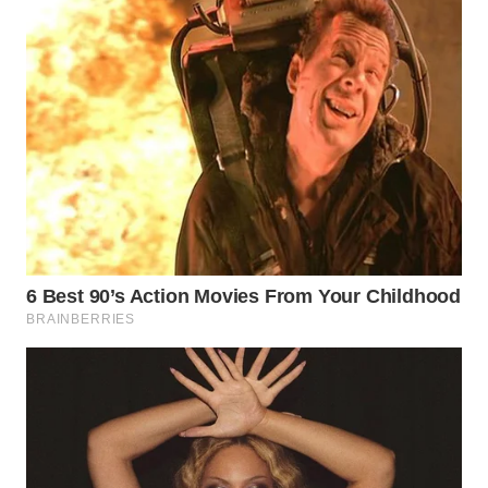
WAHANA
ADVOKAT
WAHANA
INFRASTRUKTUR
WAHANA
KONSUMEN
WAHANA
LISTRIK
WAHANA
TRAVEL
WAHANA
TV