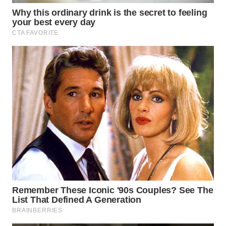
KONSUMEN
LISTRIK
MASYARAKAT
KELISTRIKAN
WALINKI
ID
MAWAKA
ID
MARTABAT
NET
PLN
WATCH