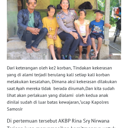
WN
BENGKULU
WN
LAMPUNG
WN
JATENG
Dari keterangan oleh ke2 korban, Tindakan kekerasan
WN
yang di alami terjadi berulang kali setiap kali korban
NUSANTARA
melakukan kesalahan, Dimana aksi kekerasan dilakukan
saat Ayah mereka tidak berada dirumah,Dan kita sudah
WN
lihat akan perlakuan yang dialami oleh kedua anak
JOGJA
dinilai sudah di luar batas kewajaran,"ucap Kapolres
Samosir
WN
JATIM
Di pertemuan tersebut AKBP Rina Sry Nirwana