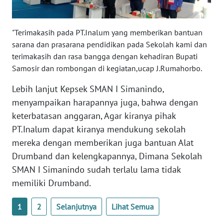
WN
SULSEL
"Terimakasih pada PT.Inalum yang memberikan bantuan
sarana dan prasarana pendidikan pada Sekolah kami dan
WN
terimakasih dan rasa bangga dengan kehadiran Bupati
GORONTALO
Samosir dan rombongan di kegiatan,ucap J.Rumahorbo.
WN
Lebih lanjut Kepsek SMAN I Simanindo,
SULUT
menyampaikan harapannya juga, bahwa dengan
keterbatasan anggaran, Agar kiranya pihak
WN
PT.Inalum dapat kiranya mendukung sekolah
MALUKU
mereka dengan memberikan juga bantuan Alat
Drumband dan kelengkapannya, Dimana Sekolah
WN
MALUT
SMAN I Simanindo sudah terlalu lama tidak
memiliki Drumband.
WN
DAIRI
1
2
Selanjutnya
Lihat Semua