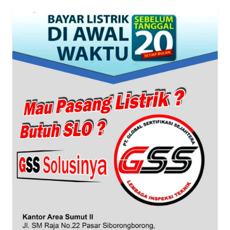
WN
PAPUA
WN
PAPUA
BARAT
WN
RIAU
WN
SERAMBI
WN
JAMBI
WN
SULTRA