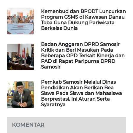
ANUGERAH
NEWS
Kemenbud dan BPODT Luncurkan
Program GSMS di Kawasan Danau
Toba Guna Dukung Pariwisata
AKHLAK
Berkelas Dunia
ID
Badan Anggaran DPRD Samosir
PERAPKI
Kritik dan Beri Masukan Pada
NEWS
Beberapa OPD Terkait Kinerja dan
PAD di Rapat Paripurna DPRD
Samosir
SONYA
ASA
NEWS
Pemkab Samosir Melalui Dinas
Pendidikan Akan Berikan Bea
Siswa Pada Siswa dan Mahasiswa
Berprestasi, Ini Aturan Serta
Syaratnya
KOMENTAR