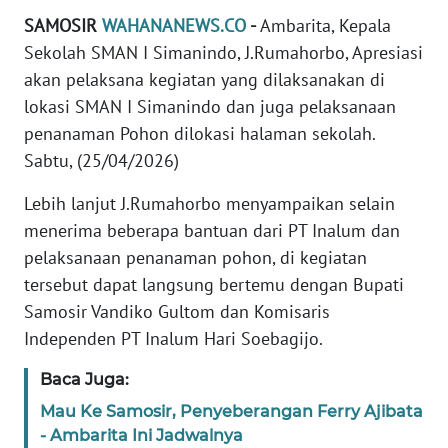
WN
SAMOSIR
WAHANANEWS.CO
-
Ambarita, Kepala
SUMUT
Sekolah SMAN I Simanindo, J.Rumahorbo, Apresiasi
akan pelaksana kegiatan yang dilaksanakan di
WN
lokasi SMAN I Simanindo dan juga pelaksanaan
JAKARTA
penanaman Pohon dilokasi halaman sekolah.
Sabtu, (25/04/2026)
WN
JABAR
Lebih lanjut J.Rumahorbo menyampaikan selain
menerima beberapa bantuan dari PT Inalum dan
WN
pelaksanaan penanaman pohon, di kegiatan
BANTEN
tersebut dapat langsung bertemu dengan Bupati
Samosir Vandiko Gultom dan Komisaris
WN
NTT
Independen PT Inalum Hari Soebagijo.
Baca Juga:
WN
KEPRI
Mau Ke Samosir, Penyeberangan Ferry Ajibata
- Ambarita Ini Jadwalnya