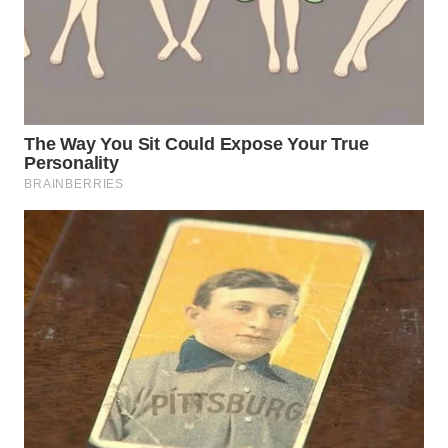
WN
SUBANG
WN
SUKABUMI
WN
PURWAKARTA
WN
PRIANGAN
TIMUR
WN
SEMARANG
WN
SOLO