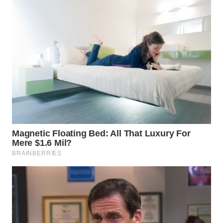
WAHANA
ADVOKAT
WAHANA
INFRASTRUKTUR
WAHANA
KONSUMEN
WAHANA
LISTRIK
WAHANA
TRAVEL
WAHANA
TV