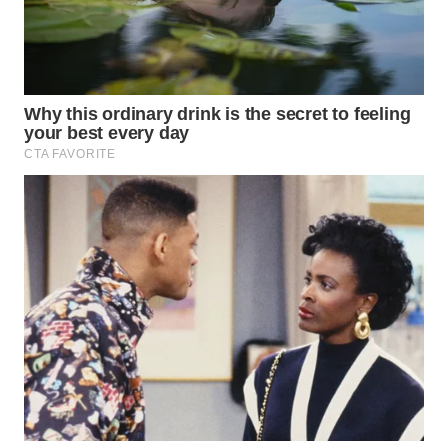
TAMBANG
NEWS
SITUNGIR
NEWS
SIDIKALANG
NEWS
SIBARAGAS
NEWS
METRO
SIANTAR
NEWS
METRO
MEDAN