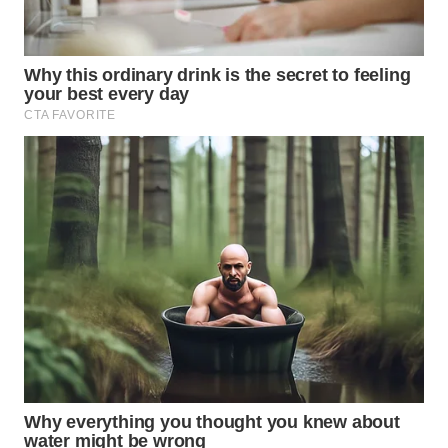
WAHANA
PERSONA
WAHANA
OTOMOTIF
WAHANA
HEALTH
WAHANA
DESA
WISATA
LAPAK
WAHANA
Wahana
Network