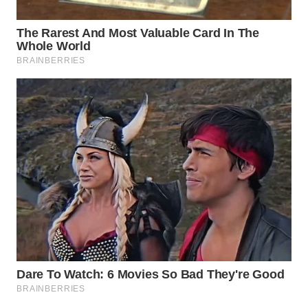
WN
BOROBUDUR
WN
MADURA
WN
SURABAYA
WN
NATUNA
WN
BINTAN
WN
MANDALIKA