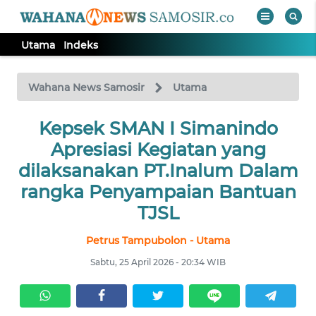
Utama
Indeks
WAHANA
Tutup
TV
Wahana News Samosir
Utama
Kepsek SMAN I Simanindo
UTAMA
Apresiasi Kegiatan yang
Informasi
dilaksanakan PT.Inalum Dalam
rangka Penyampaian Bantuan
INDEKS
BERITA
TJSL
Petrus Tampubolon - Utama
KONTAK
KAMI
Sabtu, 25 April 2026 - 20:34 WIB
INFO
IKLAN