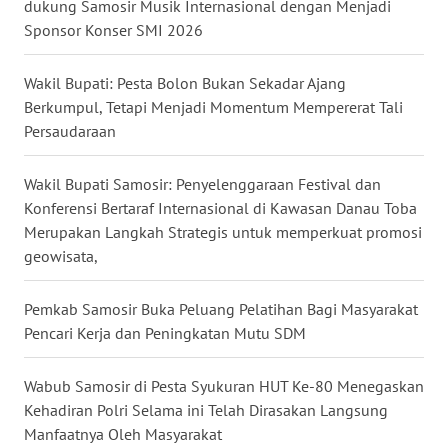
dukung Samosir Musik Internasional dengan Menjadi
Sponsor Konser SMI 2026
WN
PAKPAK
Wakil Bupati: Pesta Bolon Bukan Sekadar Ajang
Berkumpul, Tetapi Menjadi Momentum Mempererat Tali
WN
Persaudaraan
KARAWANG
Wakil Bupati Samosir: Penyelenggaraan Festival dan
WN
BEKASI
Konferensi Bertaraf Internasional di Kawasan Danau Toba
Merupakan Langkah Strategis untuk memperkuat promosi
geowisata,
WN
BOGOR
Pemkab Samosir Buka Peluang Pelatihan Bagi Masyarakat
Pencari Kerja dan Peningkatan Mutu SDM
WN
DEPOK
Wabub Samosir di Pesta Syukuran HUT Ke-80 Menegaskan
WN
Kehadiran Polri Selama ini Telah Dirasakan Langsung
TAPANULI
Manfaatnya Oleh Masyarakat