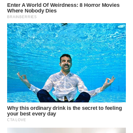
WN
LIKUPANG
WN
LABUANBAJO
WN
BORNEO
Wahana
Media
Group
WAHANA
NEWS
WAHANA
TANI