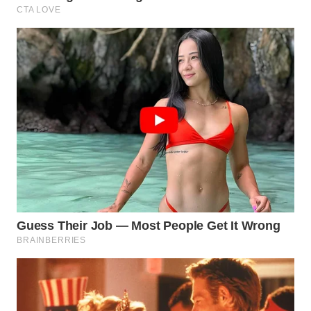
KONSUMEN
LISTRIK
MASYARAKAT
KELISTRIKAN
WALINKI
ID
MAWAKA
ID
MARTABAT
NET
PLN
WATCH