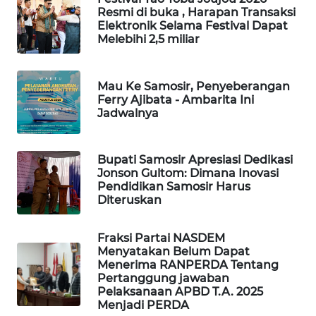
GARONGGANG
Resmi di buka , Harapan Transaksi
NEWS
Elektronik Selama Festival Dapat
Melebihi 2,5 miliar
FISUELRI
ID
Mau Ke Samosir, Penyeberangan
Ferry Ajibata - Ambarita Ini
ENERGI
Jadwalnya
NEWS
Bupati Samosir Apresiasi Dedikasi
CILEUNGSI
Jonson Gultom: Dimana Inovasi
NEWS
Pendidikan Samosir Harus
Diteruskan
BERKAT
NEWS
Fraksi Partai NASDEM
Menyatakan Belum Dapat
Menerima RANPERDA Tentang
BERAMPU
Pertanggung jawaban
NEWS
Pelaksanaan APBD T.A. 2025
Menjadi PERDA