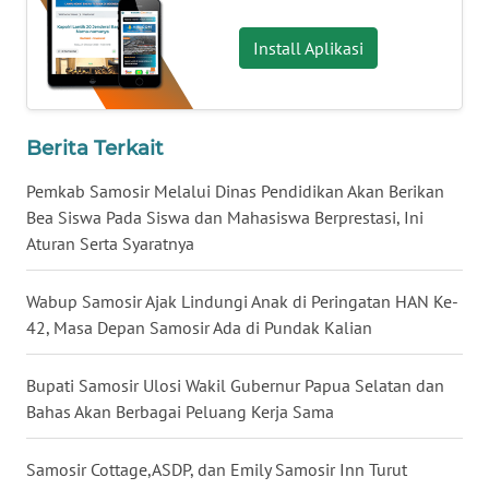
KARO
Install Aplikasi
WN
SIMALUNGUN
Berita Terkait
WN
LABUHANBATU
Pemkab Samosir Melalui Dinas Pendidikan Akan Berikan
Bea Siswa Pada Siswa dan Mahasiswa Berprestasi, Ini
WN
Aturan Serta Syaratnya
TAPANULI
TENGAH
Wabup Samosir Ajak Lindungi Anak di Peringatan HAN Ke-
42, Masa Depan Samosir Ada di Pundak Kalian
WN DELI
SERDANG
Bupati Samosir Ulosi Wakil Gubernur Papua Selatan dan
Bahas Akan Berbagai Peluang Kerja Sama
WN
TEBING
Samosir Cottage,ASDP, dan Emily Samosir Inn Turut
TINGGI