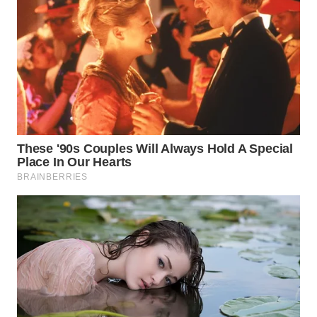
MKLI
LPKKI
LKKI
KOPEKLIN
PORTAL
KONSUMEN
FORWAMKI
ALPERKLINAS
FORJASIDA