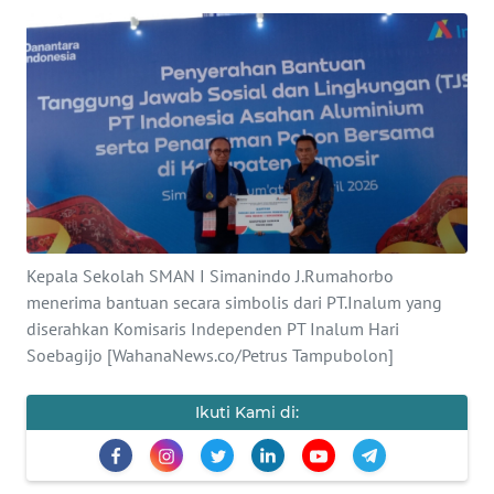
TENTANG
KAMI
PEDOMAN
MEDIA
SIBER
REDAKSI
Kepala Sekolah SMAN I Simanindo J.Rumahorbo
KARIR
menerima bantuan secara simbolis dari PT.Inalum yang
diserahkan Komisaris Independen PT Inalum Hari
Soebagijo [WahanaNews.co/Petrus Tampubolon]
DISCLAIMER
Wahana
Ikuti Kami di:
News
Regional