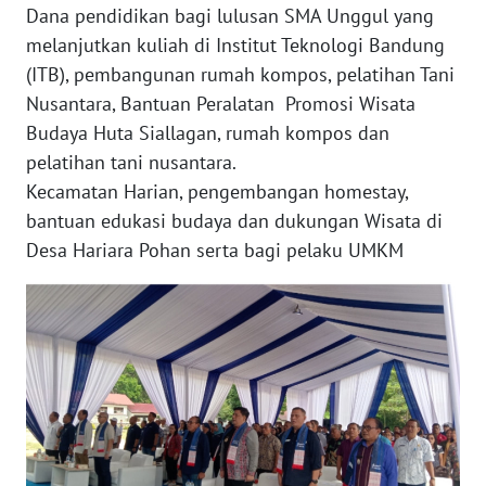
Dana pendidikan bagi lulusan SMA Unggul yang
WN
melanjutkan kuliah di Institut Teknologi Bandung
BALI
(ITB), pembangunan rumah kompos, pelatihan Tani
Nusantara, Bantuan Peralatan Promosi Wisata
WN
KALBAR
Budaya Huta Siallagan, rumah kompos dan
pelatihan tani nusantara.
WN
Kecamatan Harian, pengembangan homestay,
KALTENG
bantuan edukasi budaya dan dukungan Wisata di
Desa Hariara Pohan serta bagi pelaku UMKM
WN
KALTARA
WN
KALSEL
WN
KALTIM