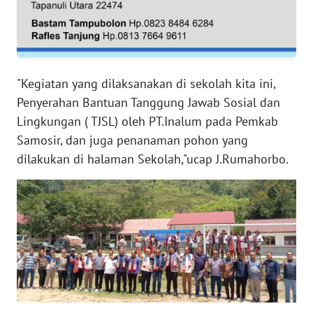
WN
NTB
WN
"Kegiatan yang dilaksanakan di sekolah kita ini,
SULTENG
Penyerahan Bantuan Tanggung Jawab Sosial dan
Lingkungan ( TJSL) oleh PT.Inalum pada Pemkab
WN
Samosir, dan juga penanaman pohon yang
SULBAR
dilakukan di halaman Sekolah,"ucap J.Rumahorbo.
WN
BABEL
WN
SUMBAR
WN
SUMSEL