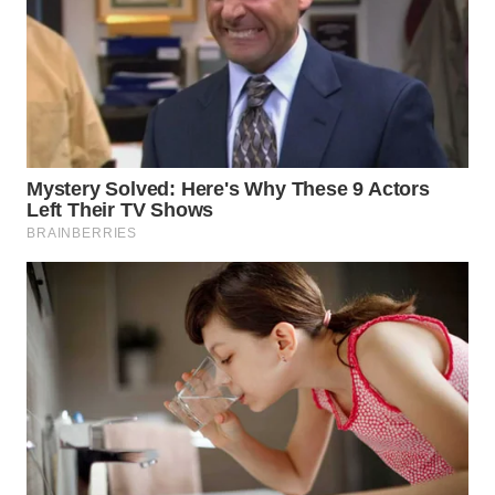
WAHANANEWS
ID
WAHANANEWS
CO ID
WAHANANEWS
NET
WAHANA
SPORT
WAHANA
UMKM
WAHANA
SELEB