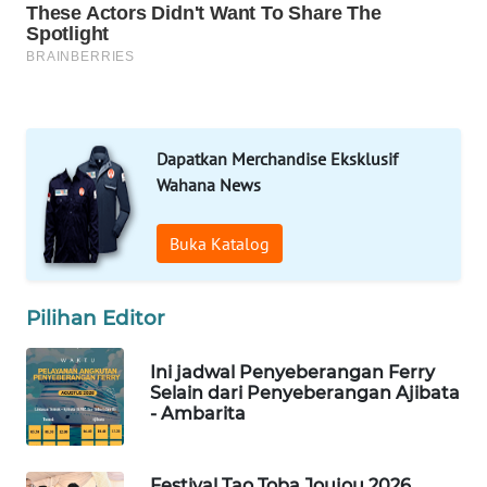
NEWS
METRO
JAKARTA
NEWS
Dapatkan Merchandise Eksklusif
KRT
Wahana News
NEWS
Buka Katalog
KARING
NEWS
Pilihan Editor
JURNAL
MARITIM
Ini jadwal Penyeberangan Ferry
Selain dari Penyeberangan Ajibata
- Ambarita
HUMBANG
NEWS
Festival Tao Toba Joujou 2026