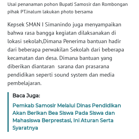
Usai penanaman pohon Bupati Samosir dan Rombongan
WN
pihak PT.inalum lakukan photo bersama
BENGKULU
Kepsek SMAN I Simanindo juga menyampaikan
WN
bahwa rasa bangga kegiatan dilaksanakan di
LAMPUNG
lokasi sekolah,Dimana Penerima bantuan hadir
dari beberapa perwakilan Sekolah dari beberapa
WN
kecamatan dan desa. Dimana bantuan yang
JATENG
diberikan diantaran sarana dan prasarana
pendidikan seperti sound system dan media
WN
pembelajaran.
NUSANTARA
Baca Juga:
WN
Pemkab Samosir Melalui Dinas Pendidikan
JOGJA
Akan Berikan Bea Siswa Pada Siswa dan
Mahasiswa Berprestasi, Ini Aturan Serta
WN
Syaratnya
JATIM