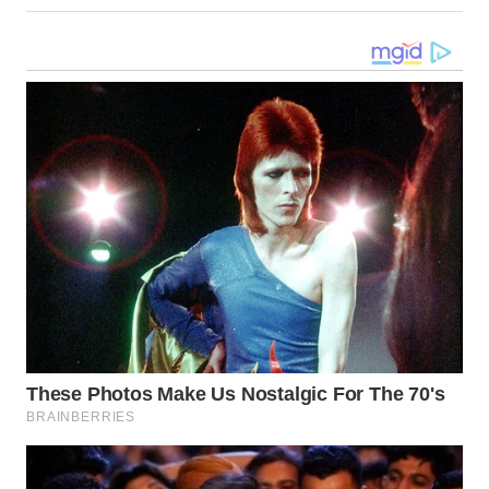
UTARA
WN
SAMOSIR
WN
PADANG
LAWAS
WN
SUMEDANG
WN
CIANJUR
WN
KEPULAUAN
SERIBU