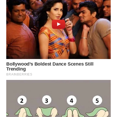
WN
TANGERANG
WN
BINJAI
WN
CIREBON
WN
INDRAMAYU
WN
KUNINGAN
WN
MAJALENGKA