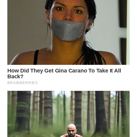
WN
SUBANG
WN
SUKABUMI
WN
PURWAKARTA
WN
PRIANGAN
TIMUR
WN
SEMARANG
WN
SOLO