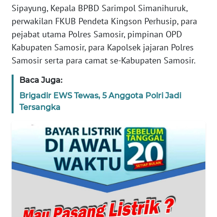
WN
Sipayung, Kepala BPBD Sarimpol Simanihuruk,
PAPUA
perwakilan FKUB Pendeta Kingson Perhusip, para
pejabat utama Polres Samosir, pimpinan OPD
WN
Kabupaten Samosir, para Kapolsek jajaran Polres
PAPUA
Samosir serta para camat se-Kabupaten Samosir.
BARAT
Baca Juga:
WN
Brigadir EWS Tewas, 5 Anggota Polri Jadi
RIAU
Tersangka
WN
SERAMBI
WN
JAMBI
WN
SULTRA