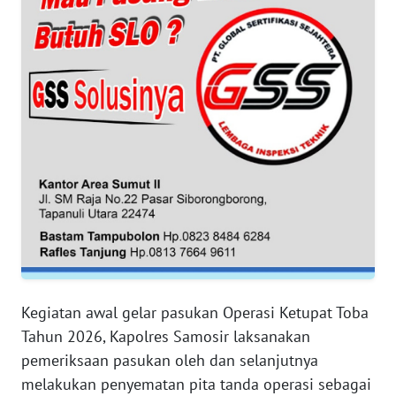
WN
NTB
WN
SULTENG
WN
SULBAR
WN
BABEL
WN
SUMBAR
Kegiatan awal gelar pasukan Operasi Ketupat Toba
Tahun 2026, Kapolres Samosir laksanakan
WN
pemeriksaan pasukan oleh dan selanjutnya
SUMSEL
melakukan penyematan pita tanda operasi sebagai