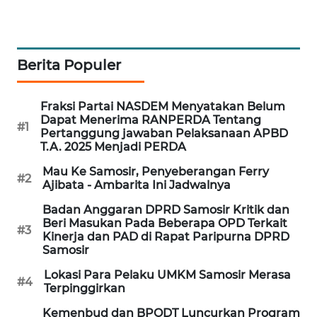
ANUGERAH
NEWS
AKHLAK
Berita Populer
ID
Fraksi Partai NASDEM Menyatakan Belum
PERAPKI
Dapat Menerima RANPERDA Tentang
NEWS
#1
Pertanggung jawaban Pelaksanaan APBD
T.A. 2025 Menjadi PERDA
SONYA
Mau Ke Samosir, Penyeberangan Ferry
ASA
#2
Ajibata - Ambarita Ini Jadwalnya
NEWS
Badan Anggaran DPRD Samosir Kritik dan
Beri Masukan Pada Beberapa OPD Terkait
#3
Kinerja dan PAD di Rapat Paripurna DPRD
Samosir
Lokasi Para Pelaku UMKM Samosir Merasa
#4
Terpinggirkan
Kemenbud dan BPODT Luncurkan Program