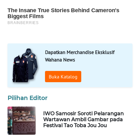
TAMBANG
NEWS
SITUNGIR
NEWS
Dapatkan Merchandise Eksklusif
SIDIKALANG
Wahana News
NEWS
Buka Katalog
SIBARAGAS
NEWS
Pilihan Editor
METRO
SIANTAR
IWO Samosir Soroti Pelarangan
NEWS
Wartawan Ambil Gambar pada
Festival Tao Toba Jou Jou
METRO
MEDAN