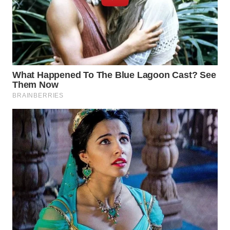
KONSUMEN
LISTRIK
MASYARAKAT
KELISTRIKAN
WALINKI
ID
MAWAKA
ID
MARTABAT
NET
PLN
WATCH