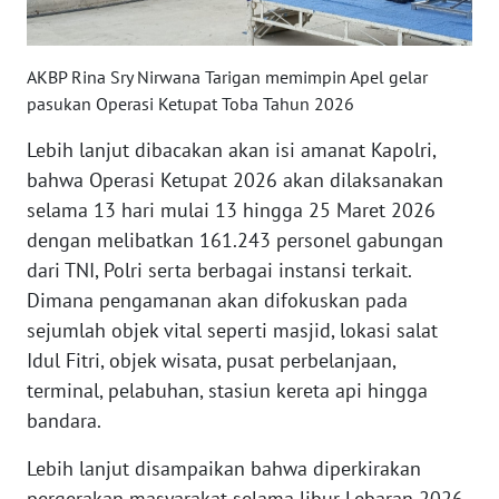
WN
SULSEL
AKBP Rina Sry Nirwana Tarigan memimpin Apel gelar
pasukan Operasi Ketupat Toba Tahun 2026
WN
GORONTALO
Lebih lanjut dibacakan akan isi amanat Kapolri,
bahwa Operasi Ketupat 2026 akan dilaksanakan
WN
selama 13 hari mulai 13 hingga 25 Maret 2026
SULUT
dengan melibatkan 161.243 personel gabungan
dari TNI, Polri serta berbagai instansi terkait.
WN
MALUKU
Dimana pengamanan akan difokuskan pada
sejumlah objek vital seperti masjid, lokasi salat
WN
Idul Fitri, objek wisata, pusat perbelanjaan,
MALUT
terminal, pelabuhan, stasiun kereta api hingga
bandara.
WN
DAIRI
Lebih lanjut disampaikan bahwa diperkirakan
pergerakan masyarakat selama libur Lebaran 2026