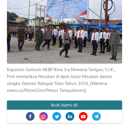
TENTANG
KAMI
PEDOMAN
MEDIA
SIBER
REDAKSI
Kapolres Samosir AKBP Rina Sry Nirwana Tarigan, S.I.K.,
M.H memeriksa Pasukan di Apel Gelar Pasukan dalam
KARIR
rangka Operasi Ketupat Toba Tahun 2026. [Wahana
news.co/PolresSmr/Petrus Tampubolon]
DISCLAIMER
Ikuti Kami di:
Wahana
News
Regional