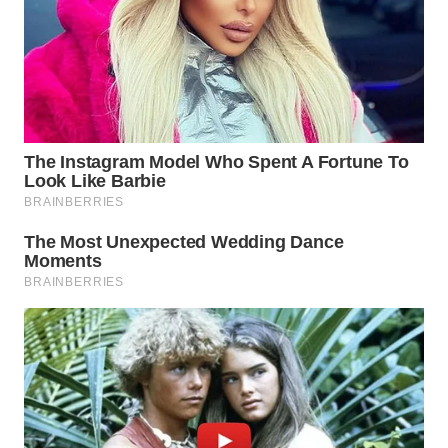
WAHANA
PERSONA
WAHANA
OTOMOTIF
WAHANA
HEALTH
WAHANA
DESA
WISATA
LAPAK
WAHANA
Wahana
Network