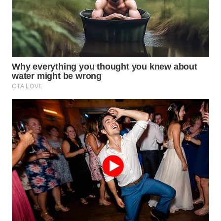
WN
BOROBUDUR
WN
MADURA
WN
SURABAYA
WN
NATUNA
WN
BINTAN
WN
MANDALIKA