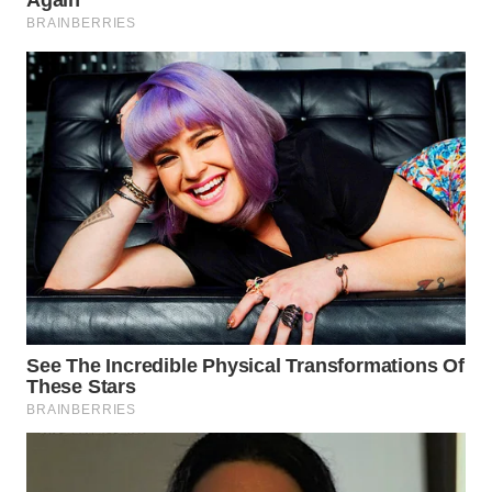
WN
TANGERANG
WN
BINJAI
WN
CIREBON
WN
INDRAMAYU
WN
KUNINGAN
WN
MAJALENGKA