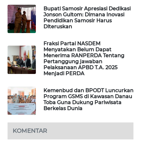
GARONGGANG
Bupati Samosir Apresiasi Dedikasi
NEWS
Jonson Gultom: Dimana Inovasi
Pendidikan Samosir Harus
FISUELRI
Diteruskan
ID
Fraksi Partai NASDEM
ENERGI
Menyatakan Belum Dapat
Menerima RANPERDA Tentang
NEWS
Pertanggung jawaban
Pelaksanaan APBD T.A. 2025
CILEUNGSI
Menjadi PERDA
NEWS
Kemenbud dan BPODT Luncurkan
BERKAT
Program GSMS di Kawasan Danau
Toba Guna Dukung Pariwisata
NEWS
Berkelas Dunia
BERAMPU
NEWS
KOMENTAR