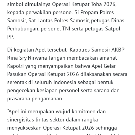
simbol dimulainya Operasi Ketupat Toba 2026,
WN
kepada perwakilan personel Si Propam Polres
BENGKULU
Samosir, Sat Lantas Polres Samosir, petugas Dinas
Perhubungan, personel TNI serta petugas Satpol
WN
PP.
LAMPUNG
Di kegiatan Apel tersebut Kapolres Samosir AKBP
WN
Rina Sry Nirwana Tarigan membacakan amanat
JATENG
Kapolri yang menyampaikan bahwa Apel Gelar
Pasukan Operasi Ketupat 2026 dilaksanakan secara
WN
NUSANTARA
serentak di seluruh Indonesia sebagai bentuk
pengecekan kesiapan personel serta sarana dan
WN
prasarana pengamanan.
JOGJA
"Apel ini merupakan wujud komitmen dan
sinergisitas lintas sektor dalam rangka
WN
JATIM
menyukseskan Operasi Ketupat 2026 sehingga