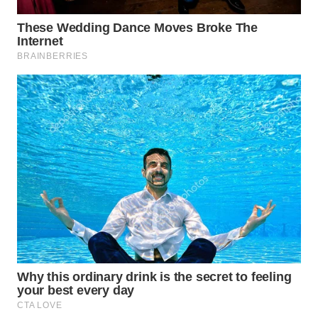
WN
LIKUPANG
WN
LABUANBAJO
WN
BORNEO
Wahana
Media
Group
WAHANA
NEWS
WAHANA
TANI