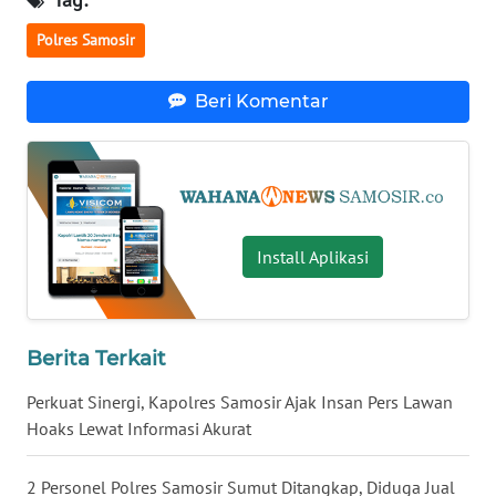
KARO
Polres Samosir
WN
Beri Komentar
SIMALUNGUN
WN
LABUHANBATU
WN
Install Aplikasi
TAPANULI
TENGAH
WN DELI
Berita Terkait
SERDANG
Perkuat Sinergi, Kapolres Samosir Ajak Insan Pers Lawan
Hoaks Lewat Informasi Akurat
WN
TEBING
TINGGI
2 Personel Polres Samosir Sumut Ditangkap, Diduga Jual