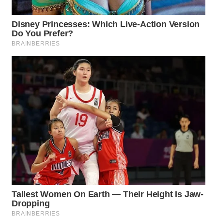
MKLI
LPKKI
LKKI
KOPEKLIN
PORTAL
KONSUMEN
FORWAMKI
ALPERKLINAS
FORJASIDA