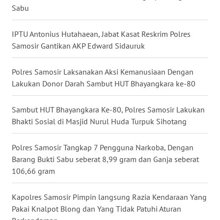
Sabu
WN
PAKPAK
IPTU Antonius Hutahaean, Jabat Kasat Reskrim Polres
Samosir Gantikan AKP Edward Sidauruk
WN
KARAWANG
Polres Samosir Laksanakan Aksi Kemanusiaan Dengan
Lakukan Donor Darah Sambut HUT Bhayangkara ke-80
WN
BEKASI
Sambut HUT Bhayangkara Ke-80, Polres Samosir Lakukan
Bhakti Sosial di Masjid Nurul Huda Turpuk Sihotang
WN
BOGOR
Polres Samosir Tangkap 7 Pengguna Narkoba, Dengan
Barang Bukti Sabu seberat 8,99 gram dan Ganja seberat
WN
106,66 gram
DEPOK
Kapolres Samosir Pimpin langsung Razia Kendaraan Yang
WN
Pakai Knalpot Blong dan Yang Tidak Patuhi Aturan
TAPANULI