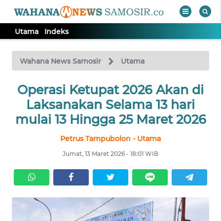
Utama
Indeks
WAHANA
Tutup
TV
Wahana News Samosir
Utama
Operasi Ketupat 2026 Akan di
UTAMA
Laksanakan Selama 13 hari
Informasi
mulai 13 Hingga 25 Maret 2026
INDEKS
Petrus Tampubolon - Utama
BERITA
Jumat, 13 Maret 2026 - 18:01 WIB
KONTAK
KAMI
INFO
IKLAN