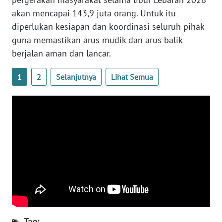
WN
akan mencapai 143,9 juta orang. Untuk itu
DANAU
diperlukan kesiapan dan koordinasi seluruh pihak
TOBA
guna memastikan arus mudik dan arus balik
berjalan aman dan lancar.
WN
NIAS
1
2
Selanjutnya
Lihat Semua
WN
LANGKAT
WN
TAPANULI
SELATAN
WN
TANJUNG
LESUNG
Tag:
WN