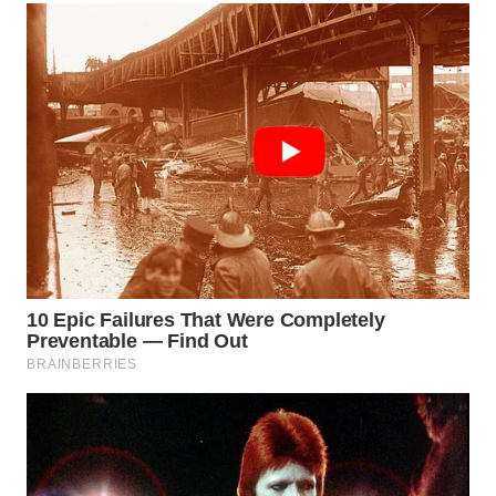
WAHANA
ADVOKAT
WAHANA
INFRASTRUKTUR
WAHANA
KONSUMEN
WAHANA
LISTRIK
WAHANA
TRAVEL
WAHANA
TV