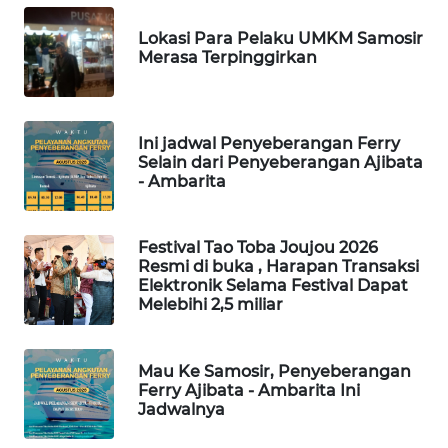
NEWS
Lokasi Para Pelaku UMKM Samosir
Merasa Terpinggirkan
METRO
JAKARTA
NEWS
Ini jadwal Penyeberangan Ferry
KRT
Selain dari Penyeberangan Ajibata
- Ambarita
NEWS
KARING
Festival Tao Toba Joujou 2026
NEWS
Resmi di buka , Harapan Transaksi
Elektronik Selama Festival Dapat
Melebihi 2,5 miliar
JURNAL
MARITIM
Mau Ke Samosir, Penyeberangan
HUMBANG
Ferry Ajibata - Ambarita Ini
NEWS
Jadwalnya