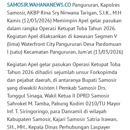
SAMOSIR.WAHANANEWS.CO
Pangururan, Kapolres
WN
SUMUT
Samosir, AKBP Rina Sry Nirwana Tarigan, S.I.K., M.H
Kamis (12/03/2026) Memimpin Apel gelar pasukan
WN
dalam rangka Operasi Ketupat Toba Tahun 2026.
JAKARTA
Kegiatan Apel dilaksankan di kawasan Segmen V
(lima) Waterfront City Pangururan Desa Pardomuan
WN
I (satu) Kecamatan Pangururan, Jum'at (13/03/2026)
JABAR
Kegiatan Apel gelar pasukan Operasi Ketupat Toba
WN
Tahun 2026 dihadiri sejumlah unsur Forkopimda
BANTEN
dan pejabat daerah, di antaranya Bupati Samosir
yang diwakili Asisten I Pemkab Samosir Drs.
WN
Tunggul Sinaga, Wakil Ketua II DPRD Samosir
NTT
Sahrokel M. Tamba, Pabung Kodim 0210/TU Mayor
Inf. T. Siringoringo, para Danramil di wilayah
WN
KEPRI
Kabupaten Samosir, Kajari Samosir Satria Irawan,
SH., MH., Kepala Dinas Perhubungan Laspayer