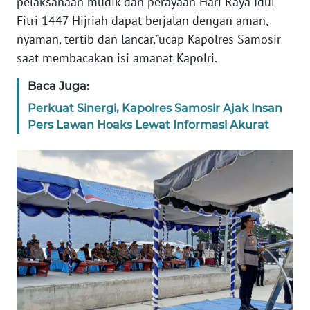
pelaksanaan mudik dan perayaan Hari Raya Idul
WN
Fitri 1447 Hijriah dapat berjalan dengan aman,
BALI
nyaman, tertib dan lancar,”ucap Kapolres Samosir
saat membacakan isi amanat Kapolri.
WN
KALBAR
Baca Juga:
Perkuat Sinergi, Kapolres Samosir Ajak Insan
WN
Pers Lawan Hoaks Lewat Informasi Akurat
KALTENG
WN
KALTARA
WN
KALSEL
WN
KALTIM