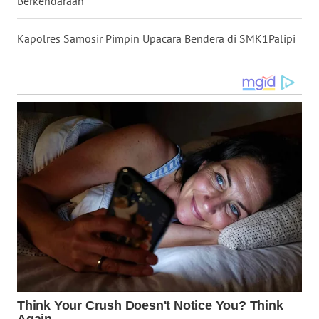
Berkendaraan
UTARA
Kapolres Samosir Pimpin Upacara Bendera di SMK1Palipi
WN
SAMOSIR
WN
PADANG
LAWAS
WN
SUMEDANG
WN
CIANJUR
WN
KEPULAUAN
SERIBU