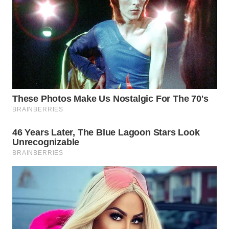
WAHANANEWS
ID
WAHANANEWS
CO ID
WAHANANEWS
NET
WAHANA
SPORT
WAHANA
UMKM
WAHANA
SELEB