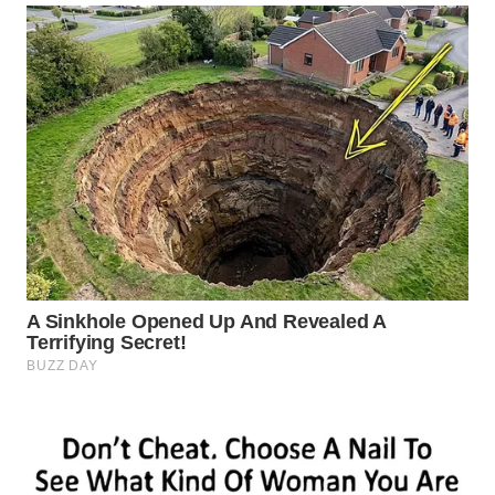
WAHANA
ADVOKAT
WAHANA
INFRASTRUKTUR
WAHANA
KONSUMEN
WAHANA
LISTRIK
WAHANA
TRAVEL
WAHANA
TV