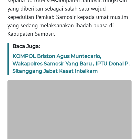
kepada 30 BKM se-Kabupaten Samosir. Bingkisan
WN
yang diberikan sebagai salah satu wujud
PAPUA
kepedulian Pemkab Samosir kepada umat muslim
yang sedang melaksanakan ibadah puasa di
WN
Kabupaten Samosir.
PAPUA
BARAT
Baca Juga:
KOMPOL Briston Agus Muntecarlo,
WN
RIAU
Wakapolres Samosir Yang Baru , IPTU Donal P.
Sitanggang Jabat Kasat Intelkam
WN
SERAMBI
WN
JAMBI
WN
SULTRA