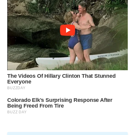
MKLI
LPKKI
LKKI
KOPEKLIN
PORTAL
KONSUMEN
FORWAMKI
ALPERKLINAS
FORJASIDA