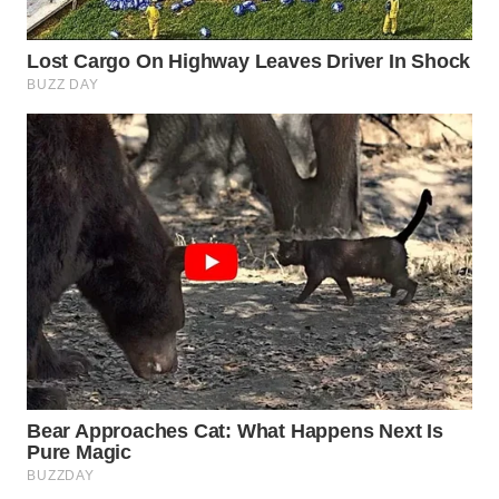
WN
LIKUPANG
WN
LABUANBAJO
WN
BORNEO
Wahana
Media
Group
WAHANA
NEWS
WAHANA
TANI