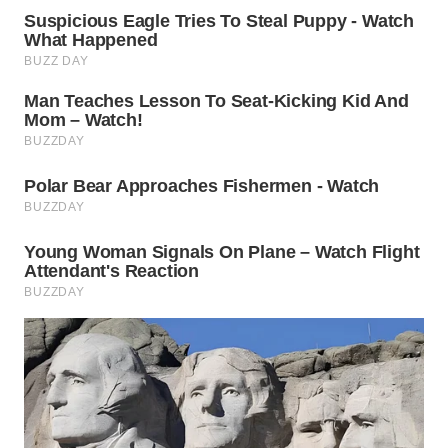
WN
SUBANG
WN
SUKABUMI
WN
PURWAKARTA
WN
PRIANGAN
TIMUR
WN
SEMARANG
WN
SOLO