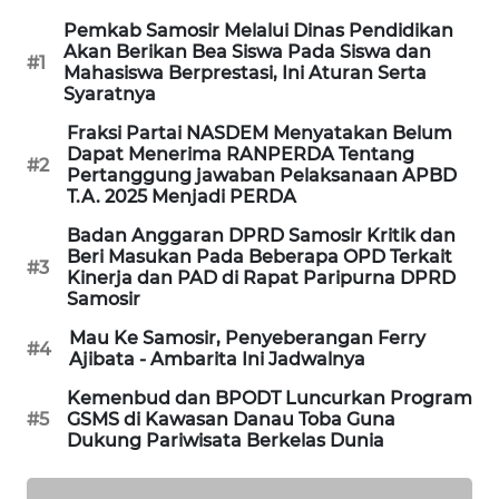
ANUGERAH
NEWS
Pemkab Samosir Melalui Dinas Pendidikan
Akan Berikan Bea Siswa Pada Siswa dan
#1
Mahasiswa Berprestasi, Ini Aturan Serta
AKHLAK
Syaratnya
ID
Fraksi Partai NASDEM Menyatakan Belum
Dapat Menerima RANPERDA Tentang
#2
PERAPKI
Pertanggung jawaban Pelaksanaan APBD
NEWS
T.A. 2025 Menjadi PERDA
Badan Anggaran DPRD Samosir Kritik dan
SONYA
Beri Masukan Pada Beberapa OPD Terkait
#3
ASA
Kinerja dan PAD di Rapat Paripurna DPRD
Samosir
NEWS
Mau Ke Samosir, Penyeberangan Ferry
#4
Ajibata - Ambarita Ini Jadwalnya
Kemenbud dan BPODT Luncurkan Program
#5
GSMS di Kawasan Danau Toba Guna
Dukung Pariwisata Berkelas Dunia