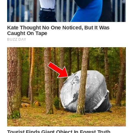
WAHANA
PERSONA
WAHANA
OTOMOTIF
WAHANA
HEALTH
WAHANA
DESA
WISATA
LAPAK
WAHANA
Wahana
Network