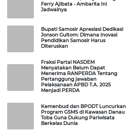
Ferry Ajibata - Ambarita Ini
NEWS
Jadwalnya
METRO
JAKARTA
Bupati Samosir Apresiasi Dedikasi
NEWS
Jonson Gultom: Dimana Inovasi
Pendidikan Samosir Harus
Diteruskan
KRT
NEWS
Fraksi Partai NASDEM
Menyatakan Belum Dapat
KARING
Menerima RANPERDA Tentang
NEWS
Pertanggung jawaban
Pelaksanaan APBD T.A. 2025
Menjadi PERDA
JURNAL
MARITIM
Kemenbud dan BPODT Luncurkan
Program GSMS di Kawasan Danau
HUMBANG
Toba Guna Dukung Pariwisata
NEWS
Berkelas Dunia