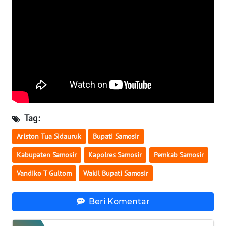
KARO
WN
SIMALUNGUN
WN
LABUHANBATU
WN
Tag:
TAPANULI
TENGAH
Ariston Tua Sidauruk
Bupati Samosir
Kabupaten Samosir
Kapolres Samosir
Pemkab Samosir
WN DELI
SERDANG
Vandiko T Gultom
Wakil Bupati Samosir
WN
Beri Komentar
TEBING
TINGGI