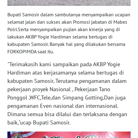
WN
SULSEL
Bupati Samosir dalam sambutanya menyampaikan ucapan
selamat jalan dan sukses akan Promosi jabatan di Mabes
WN
Polri.Serta menyampaikan pujian akan kinerja yang di
GORONTALO
lakukan AKBP Yogie Hardiman selama bertugas di
kabupaten Samosir. Banyak hal yang dilakukan bersama
WN
FORKOPIMDA saat itu.
SULUT
"Terimakasih kami sampaikan pada AKBP Yogie
Hardiman atas kerjasamanya selama bertugas di
WN
kabupaten Samosir, Terutama pengamanan dalam
MALUKU
pekerjaan proyek Nasional , Pekerjaan Tano
WN
Ponggol ,WFC,Tele,dan Simpang Gotting,Dan juga
MALUT
pengamanan Even nasional dan internasional.
Dimana semua bisa dilalui dan terlaksana dengan
WN
baik,"ucap Bupati Samosir.
DAIRI