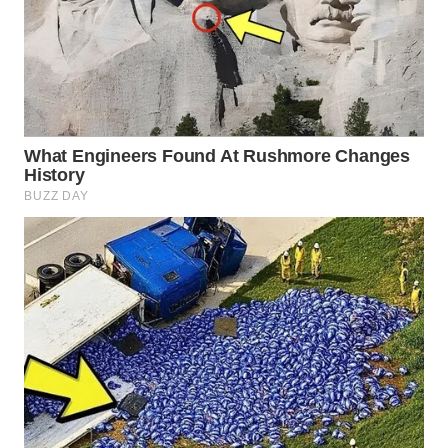
WN
BOROBUDUR
WN
MADURA
WN
SURABAYA
WN
NATUNA
WN
BINTAN
WN
MANDALIKA