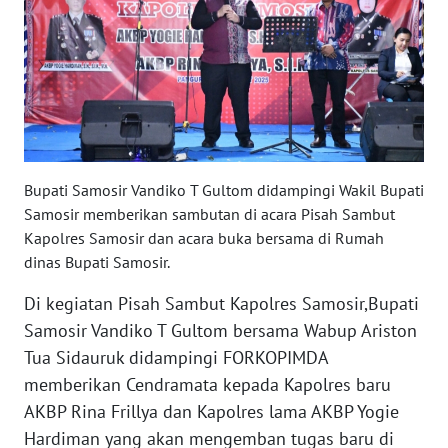
WN
BENGKULU
WN
LAMPUNG
WN
Bupati Samosir Vandiko T Gultom didampingi Wakil Bupati
JATENG
Samosir memberikan sambutan di acara Pisah Sambut
Kapolres Samosir dan acara buka bersama di Rumah
WN
dinas Bupati Samosir.
NUSANTARA
Di kegiatan Pisah Sambut Kapolres Samosir,Bupati
WN
Samosir Vandiko T Gultom bersama Wabup Ariston
JOGJA
Tua Sidauruk didampingi FORKOPIMDA
memberikan Cendramata kepada Kapolres baru
WN
AKBP Rina Frillya dan Kapolres lama AKBP Yogie
JATIM
Hardiman yang akan mengemban tugas baru di