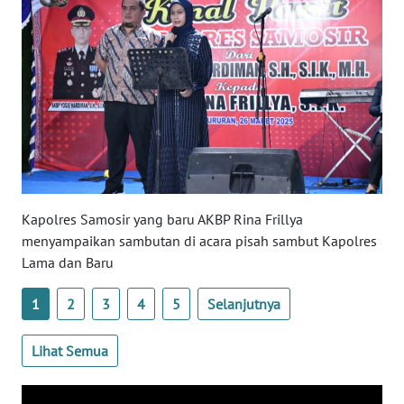
WN
DANAU
TOBA
WN
NIAS
WN
LANGKAT
Kapolres Samosir yang baru AKBP Rina Frillya
WN
menyampaikan sambutan di acara pisah sambut Kapolres
TAPANULI
Lama dan Baru
SELATAN
1
2
3
4
5
Selanjutnya
WN
TANJUNG
Lihat Semua
LESUNG
WN