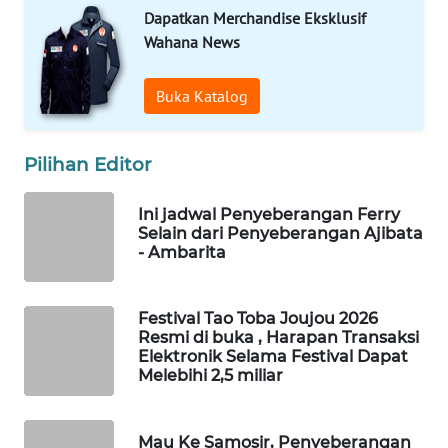
Dapatkan Merchandise Eksklusif
TAMBANG
Wahana News
NEWS
Buka Katalog
SITUNGIR
NEWS
Pilihan Editor
SIDIKALANG
NEWS
Ini jadwal Penyeberangan Ferry
Selain dari Penyeberangan Ajibata
SIBARAGAS
- Ambarita
NEWS
Festival Tao Toba Joujou 2026
METRO
Resmi di buka , Harapan Transaksi
SIANTAR
Elektronik Selama Festival Dapat
NEWS
Melebihi 2,5 miliar
METRO
MEDAN
Mau Ke Samosir, Penyeberangan