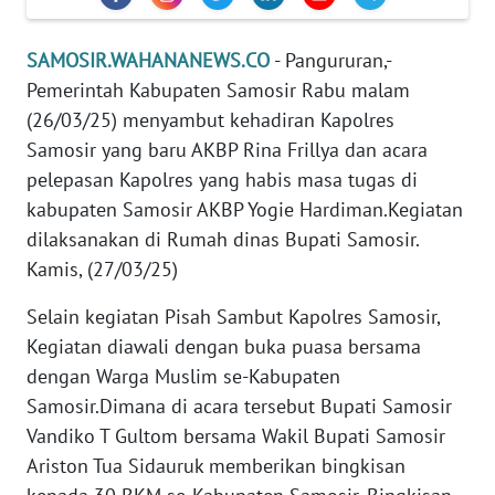
WN
SUMUT
SAMOSIR.WAHANANEWS.CO
- Pangururan,-
Pemerintah Kabupaten Samosir Rabu malam
WN
(26/03/25) menyambut kehadiran Kapolres
JAKARTA
Samosir yang baru AKBP Rina Frillya dan acara
pelepasan Kapolres yang habis masa tugas di
WN
JABAR
kabupaten Samosir AKBP Yogie Hardiman.Kegiatan
dilaksanakan di Rumah dinas Bupati Samosir.
WN
Kamis, (27/03/25)
BANTEN
Selain kegiatan Pisah Sambut Kapolres Samosir,
Kegiatan diawali dengan buka puasa bersama
WN
NTT
dengan Warga Muslim se-Kabupaten
Samosir.Dimana di acara tersebut Bupati Samosir
WN
Vandiko T Gultom bersama Wakil Bupati Samosir
KEPRI
Ariston Tua Sidauruk memberikan bingkisan