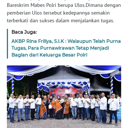
Bareskrim Mabes Polri berupa Ulos.Dimana dengan
WN
pemberian Ulos tersebut kedepannya semakin
BALI
terberkati dan sukses dalam menjalankan tugas.
WN
Baca Juga:
KALBAR
AKBP Rina Frillya, S.I.K : Walaupun Telah Purna
Tugas, Para Purnawirawan Tetap Menjadi
WN
KALTENG
Bagian dari Keluarga Besar Polri
WN
KALTARA
WN
KALSEL
WN
KALTIM