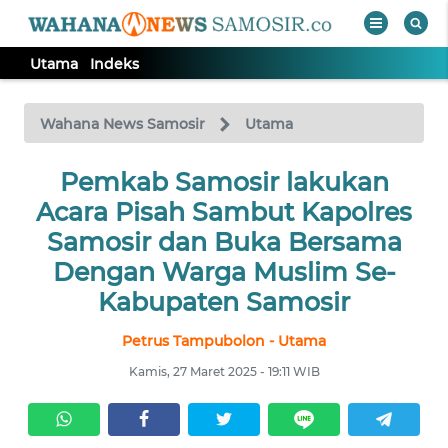
Utama
Indeks
WAHANA
Tutup
TV
Wahana News Samosir
Utama
Pemkab Samosir lakukan
UTAMA
Acara Pisah Sambut Kapolres
Informasi
Samosir dan Buka Bersama
Dengan Warga Muslim Se-
INDEKS
BERITA
Kabupaten Samosir
Petrus Tampubolon - Utama
KONTAK
KAMI
Kamis, 27 Maret 2025 - 19:11 WIB
INFO
IKLAN