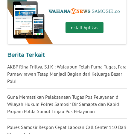
WN
PAKPAK
Install Aplikasi
WN
KARAWANG
Berita Terkait
WN
BEKASI
AKBP Rina Frillya, S.I.K : Walaupun Telah Purna Tugas, Para
Purnawirawan Tetap Menjadi Bagian dari Keluarga Besar
WN
Polri
BOGOR
Guna Memastikan Pelaksanaan Tugas Pos Pelayanan di
WN
Wilayah Hukum Polres Samosir Dir Samapta dan Kabid
DEPOK
Propam Polda Sumut Tinjau Pos Pelayanan
WN
Polres Samosir Respon Cepat Laporan Call Center 110 Dari
TAPANULI