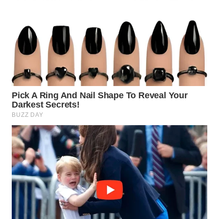
WAHANANEWS
ID
WAHANANEWS
CO ID
WAHANANEWS
NET
WAHANA
SPORT
WAHANA
UMKM
WAHANA
SELEB