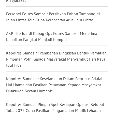
Masyarakat
UTARA
Personel Polres Samosir Bersihkan Pohon Tumbang di
WN
SAMOSIR
Jalan Lintas Tele Guna Kelancaran Arus Lalu Lintas
WN
AKP Tito Juardi Kabag Ops Polres Samosir Menerima
PADANG
Kenaikan Pangkat Menjadi Kompol
LAWAS
Kapolres Samosir : Pemberian Bingkisan Bentuk Perhatian
WN
Pimpinan Polri Kepada Masyarakat Menyambut Hari Raya
SUMEDANG
Idul Fitri
WN
Kapolres Samosir : Keselamatan Dalam Bertugas Adalah
CIANJUR
Hal Utama dan Pastikan Pelayanan Kepada Masyarakat
Dilakukan Secara Humanis
WN
KEPULAUAN
Kapolres Samosir Pimpin Apel Kesiapan Operasi Ketupat
SERIBU
Toba 2025 Guna Pastikan Pengamanan Mudik Lebaran