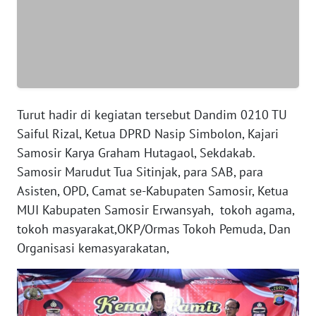
WN
NTB
WN
SULTENG
Turut hadir di kegiatan tersebut Dandim 0210 TU
WN
Saiful Rizal, Ketua DPRD Nasip Simbolon, Kajari
SULBAR
Samosir Karya Graham Hutagaol, Sekdakab.
Samosir Marudut Tua Sitinjak, para SAB, para
WN
Asisten, OPD, Camat se-Kabupaten Samosir, Ketua
BABEL
MUI Kabupaten Samosir Erwansyah, tokoh agama,
tokoh masyarakat,OKP/Ormas Tokoh Pemuda, Dan
WN
SUMBAR
Organisasi kemasyarakatan,
WN
SUMSEL