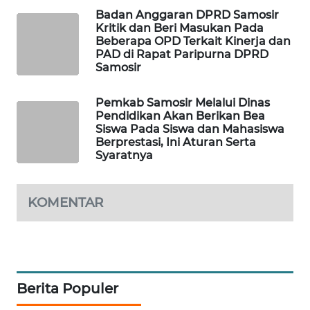
GARONGGANG
Badan Anggaran DPRD Samosir
NEWS
Kritik dan Beri Masukan Pada
Beberapa OPD Terkait Kinerja dan
PAD di Rapat Paripurna DPRD
FISUELRI
Samosir
ID
Pemkab Samosir Melalui Dinas
ENERGI
Pendidikan Akan Berikan Bea
NEWS
Siswa Pada Siswa dan Mahasiswa
Berprestasi, Ini Aturan Serta
Syaratnya
CILEUNGSI
NEWS
KOMENTAR
BERKAT
NEWS
BERAMPU
NEWS
Berita Populer