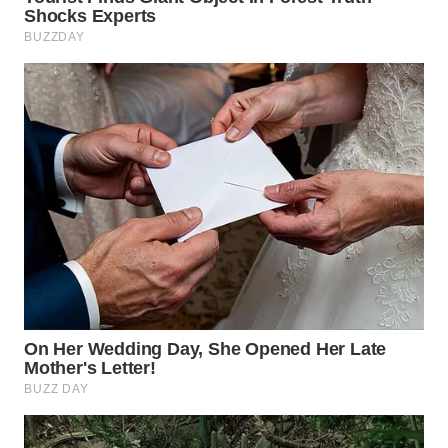
KONSUMEN
LISTRIK
MASYARAKAT
KELISTRIKAN
WALINKI
ID
MAWAKA
ID
MARTABAT
NET
PLN
WATCH